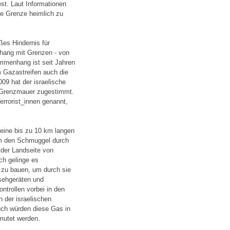
st. Laut Informationen
ie Grenze heimlich zu
ßes Hindernis für
nhang mit Grenzen - von
ammenhang ist seit Jahren
 Gazastreifen auch die
09 hat der israelische
r Grenzmauer zugestimmt.
rrorist_innen genannt,
 eine bis zu 10 km langen
um den Schmuggel durch
f der Landseite von
ch gelinge es
 zu bauen, um durch sie
sehgeräten und
ntrollen vorbei in den
 der israelischen
uch würden diese Gas in
mutet werden.