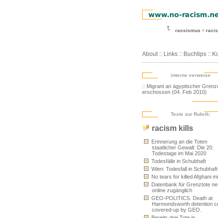
rassismus
racis
About
::
Links
::
Buchtips
::
Ko
interne verweise
:: Migrant an ägyptischer Grenz
erschossen (04. Feb 2010)
Texte zur Rubrik:
racism kills
Erinnerung an die Toten
staatlicher Gewalt: Die 20.
Todestage im Mai 2020
Todesfälle in Schubhaft
Wien: Todesfall in Schubhaft
No tears for killed Afghani m
Datenbank für Grenztote ne
online zugänglich
GEO-POLITICS. Death at
Harmondsworth detention c
covered-up by GEO.
Bereits drei Tote in