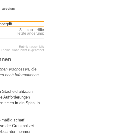
activism
Sitemap
::
Hilfe
letzte änderung:
Rubrik: racism kills
Thema: 0aaa nicht zugeordnet
nnen
nnen erschossen, die
den nach Informationen
n Stacheldrahtzaun
ie Aufforderungen
n seien in ein Spital in
elmäßig scharf
se der Grenzpolizei
enzbeamten nehmen