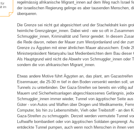
regelmässig afrikanische Migrant_innen auf dem Weg nach Israel fe
für
lt im
der israelischen Regierung gelinge es aber tausenden Menschen, d
überqueren.
Die Grenze sei nicht gut abgesichtert und der Stacheldraht kein gro
heimliche Grenzgänger_innen. Dabei wird - wie so oft in Zusamme
Schmuggler_innen, Kriminalität und Terror geredet. In diesem Zus
die Rede davon, neben der Mauer zum Westjordanland und der zum
Grenze zu Ägypten mit einer ähnlichen Mauer abzusichern. Ende 20
Ministerpräsident Netanyahu laut Medienberichten dem Bau diese
Als Hauptgrund wird nicht die Abwehr von Schmuggler_innen oder Te
sondern die von afrikanischen Migrant_innen.
Etwas andere Motive führt Ägypten an, das plant, am Gazastreifen
Eisenmauer, die 25-30 m tief in den Boden versenkt werden soll, 
Tunnels zu unterbinden. Der Gaza-Streifen sei bereits ein völlig au
Mauern und Sicherheitsanlagen abgeschlaossenes Gefängnis, jedo
Schmuggler_innen immer wieder, Tunnel von ägyptischer Seite aus
Güter - von Autos und Waffen über Drogen und Medikamente, Fern
Computer, bis hin zu Lebensmitteln, Vieh oder Treibstoff - an den Ko
Gaza-Streifen zu schmuggeln. Derzeit werden vermutete Tunnel von
Luftwaffe bombardiert oder von ägyptischen Soldaten gesprengt. A
entdeckte Tunnel pumpen, auch wenn noch Menschen in ihnen ver