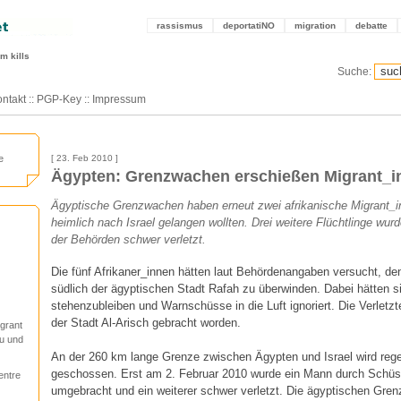
rassismus
deportatiNO
migration
debatte
m kills
Suche:
ntakt
::
PGP-Key
::
Impressum
e
[ 23. Feb 2010 ]
Ägypten: Grenzwachen erschießen Migrant_i
Ägyptische Grenzwachen haben erneut zwei afrikanische Migrant_i
heimlich nach Israel gelangen wollten. Drei weitere Flüchtlinge wur
der Behörden schwer verletzt.
Die fünf Afrikaner_innen hätten laut Behördenangaben versucht, de
südlich der ägyptischen Stadt Rafah zu überwinden. Dabei hätten s
stehenzubleiben und Warnschüsse in die Luft ignoriert. Die Verletzte
der Stadt Al-Arisch gebracht worden.
igrant
u und
An der 260 km lange Grenze zwischen Ägypten und Israel wird reg
geschossen. Erst am 2. Februar 2010 wurde ein Mann durch Schüs
entre
umgebracht und ein weiterer schwer verletzt. Die ägyptischen Gr