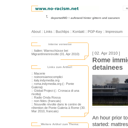
r
deportatiNO
aufstand hinter gittern und zaeunen
About
::
Links
::
Buchtips
::
Kontakt
::
PGP-Key
::
Impressum
interne verweise
:: Italien: Warnschüsse bei
[ 02. Apr 2010 ]
MigrantInnenrevolte (01. Apr 2010)
Rome immigr
detainees
Links zum Artikel:
:: Macerie
:: noinonsiamocomplici
:: italy.indymedia.org
:: roma.indymedia.org
(
:: Ponte
Galeria
)
:: Global Project
(
:: Cronaca di una
rivolta
)
:: Radio Onda Rossa
:: non-fides (francais)
:: Nouvelle révolte dans le centre de
rétention de Ponte Galeria à Rome (30.
Mar 2010, francais)
An hour prior to
started: mattre
Weitere Artikel zum Thema: