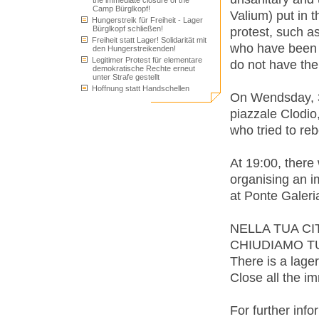
the immediate closure of the
Camp Bürglkopf!
Valium) put in t
Hungerstreik für Freiheit - Lager
Bürglkopf schließen!
protest, such a
Freiheit statt Lager! Solidarität mit
who have been 
den Hungerstreikenden!
Legitimer Protest für elementare
do not have the
demokratische Rechte erneut
unter Strafe gestellt
Hoffnung statt Handschellen
On Wendsday, 31
piazzale Clodio,
who tried to reb
At 19:00, there 
organising an i
at Ponte Galer
NELLA TUA CI
CHIUDIAMO TUT
There is a lager
Close all the im
For further info