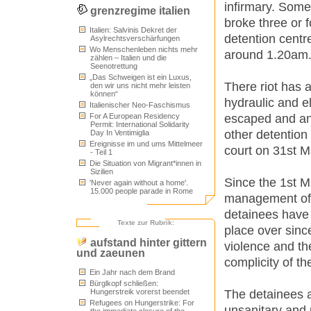
infirmary. Some
grenzregime italien
broke three or 
Italien: Salvinis Dekret der
detention centr
Asylrechtsverschärfungen
Wo Menschenleben nichts mehr
around 1.20am
zählen – Italien und die
Seenotrettung
„Das Schweigen ist ein Luxus,
There riot has 
den wir uns nicht mehr leisten
können“
hydraulic and e
Italienischer Neo-Faschismus
escaped and an
For A European Residency
Permit: International Solidarity
other detention
Day In Ventimiglia
Ereignisse im und ums Mittelmeer
court on 31st M
- Teil 1
Die Situation von Migrant*innen in
Sizilien
Since the 1st 
'Never again without a home'.
15.000 people parade in Rome
management of t
detainees have 
Texte zur Rubrik:
place over sinc
aufstand hinter gittern
violence and the
und zaeunen
complicity of t
Ein Jahr nach dem Brand
Bürglkopf schließen:
The detainees a
Hungerstreik vorerst beendet
Refugees on Hungerstrike: For
unsanitary and 