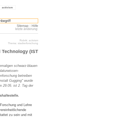
activism
Sitemap
::
Hilfe
letzte änderung:
Rubrik: activism
Thema: stadterforschung
d Technology (IST
hemaligen schwarz-blauen
 Naturwissen-
enforschung betreiben
nstalt Gugging" wurde
29.05. ist 2. Tag der
shaltestelle.
r Forschung und Lehre
ereinheitlichende
tattet zu sein und mit