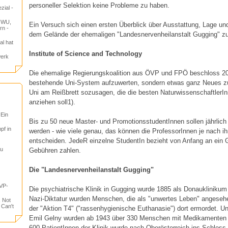
personeller Selektion keine Probleme zu haben.
zial -
e WU,
Ein Versuch sich einen ersten Überblick über Ausstattung, Lage u
rn -
dem Gelände der ehemaligen "Landesnervenheilanstalt Gugging" zu
al hat
Institute of Science and Technology
werk
Die ehemalige Regierungskoalition aus ÖVP und FPÖ beschloss 20
bestehende Uni-System aufzuwerten, sondern etwas ganz Neues zu
Uni am Reißbrett sozusagen, die die besten NaturwissenschaftlerIn
anziehen soll1).
 Ein
Bis zu 50 neue Master- und PromotionsstudentInnen sollen jährli
pf in
werden - wie viele genau, das können die ProfessorInnen je nach ih
entscheiden. JedeR einzelne StudentIn bezieht von Anfang an ein 
tu
Gebühren zahlen.
Die "Landesnervenheilanstalt Gugging"
VP-
Die psychiatrische Klinik in Gugging wurde 1885 als Donauklinikum e
Nazi-Diktatur wurden Menschen, die als "unwertes Leben" angese
, Not
 Can't
der "Aktion T4" ("rassenhygienische Euthanasie") dort ermordet. Unt
Emil Gelny wurden ab 1943 über 330 Menschen mit Medikamenten o
600 PatientInnen der Klinik wurde nach Oberösterreich ins Schloss