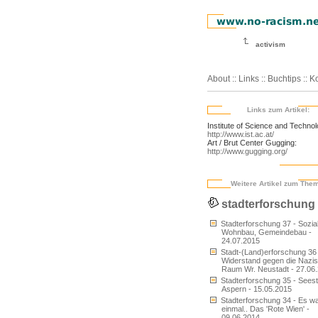
activism
About
::
Links
::
Buchtips
::
Ko
Links zum Artikel:
Institute of Science and Technol
http://www.ist.ac.at/
Art / Brut Center Gugging:
http://www.gugging.org/
Weitere Artikel zum The
stadterforschung
Stadterforschung 37 - Sozia
Wohnbau, Gemeindebau -
24.07.2015
Stadt-(Land)erforschung 36 
Widerstand gegen die Nazis
Raum Wr. Neustadt - 27.06
Stadterforschung 35 - Seest
Aspern - 15.05.2015
Stadterforschung 34 - Es w
einmal.. Das 'Rote Wien' -
09.06.2014