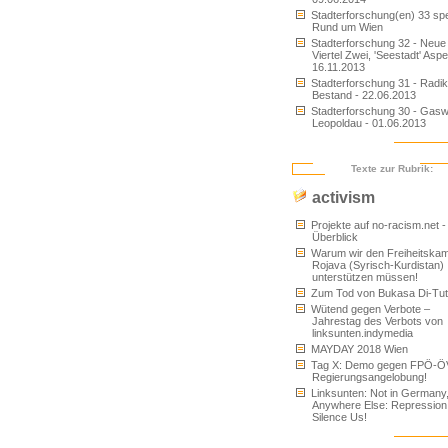
Stadterforschung(en) 33 spe
Rund um Wien
Stadterforschung 32 - Neu
Viertel Zwei, 'Seestadt' Aspe
16.11.2013
Stadterforschung 31 - Radik
Bestand - 22.06.2013
Stadterforschung 30 - Gas
Leopoldau - 01.06.2013
Texte zur Rubrik:
activism
Projekte auf no-racism.net -
Überblick
Warum wir den Freiheitskam
Rojava (Syrisch-Kurdistan)
unterstützen müssen!
Zum Tod von Bukasa Di-Tu
Wütend gegen Verbote –
Jahrestag des Verbots von
linksunten.indymedia
MAYDAY 2018 Wien
Tag X: Demo gegen FPÖ-Ö
Regierungsangelobung!
Linksunten: Not in Germany
Anywhere Else: Repression
Silence Us!