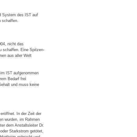
nd System des IST auf
 schaffen.
04, nicht das
 schaffen. Eine Spitzen-
nen aus aller Welt
ch im IST aufgenommen
rem Bedarf frei
Gehalt und muss keine
röffnet. In der Zeit der
hen wurden, im Rahmen
er dem Anstaltsleiter Dr.
der Starkstrom getötet,
 Hartheim gebracht und