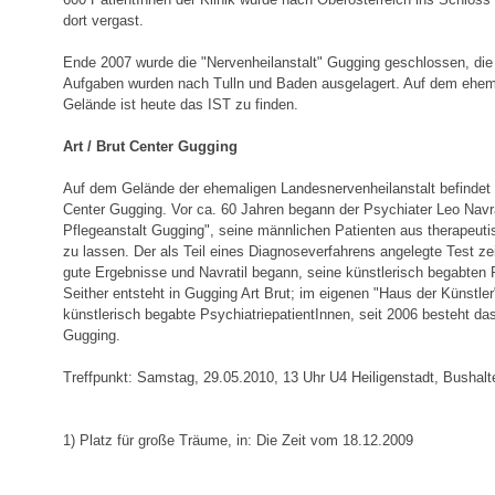
dort vergast.
Ende 2007 wurde die "Nervenheilanstalt" Gugging geschlossen, die
Aufgaben wurden nach Tulln und Baden ausgelagert. Auf dem ehema
Gelände ist heute das IST zu finden.
Art / Brut Center Gugging
Auf dem Gelände der ehemaligen Landesnervenheilanstalt befindet s
Center Gugging. Vor ca. 60 Jahren begann der Psychiater Leo Navrat
Pflegeanstalt Gugging", seine männlichen Patienten aus therapeu
zu lassen. Der als Teil eines Diagnoseverfahrens angelegte Test ze
gute Ergebnisse und Navratil begann, seine künstlerisch begabten P
Seither entsteht in Gugging Art Brut; im eigenen "Haus der Künstler
künstlerisch begabte PsychiatriepatientInnen, seit 2006 besteht das
Gugging.
Treffpunkt: Samstag, 29.05.2010, 13 Uhr U4 Heiligenstadt, Bushalte
1) Platz für große Träume, in: Die Zeit vom 18.12.2009