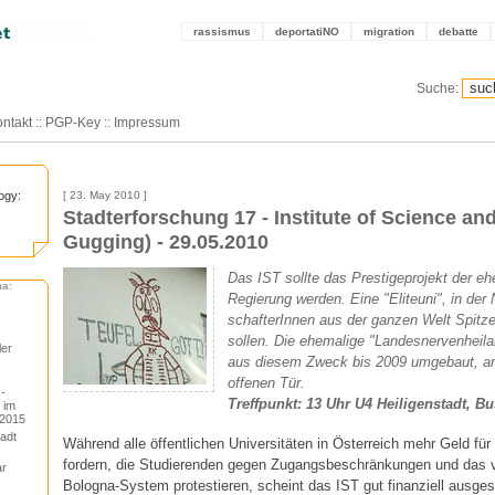
rassismus
deportatiNO
migration
debatte
Suche:
ntakt
::
PGP-Key
::
Impressum
ogy:
[ 23. May 2010 ]
Stadterforschung 17 - Institute of Science an
Gugging) - 29.05.2010
Das IST sollte das Prestigeprojekt der e
ma:
Regierung werden. Eine "Eliteuni", in der
schafterInnen aus der ganzen Welt Spitz
sollen. Die ehemalige "Landesnervenheila
ler
aus diesem Zweck bis 2009 umgebaut, am 
offenen Tür.
-
Treffpunkt: 13 Uhr U4 Heiligenstadt, Bu
 im
.2015
adt
Während alle öffentlichen Universitäten in Österreich mehr Geld fü
fordern, die Studierenden gegen Zugangsbeschränkungen und das v
ar
Bologna-System protestieren, scheint das IST gut finanziell ausges