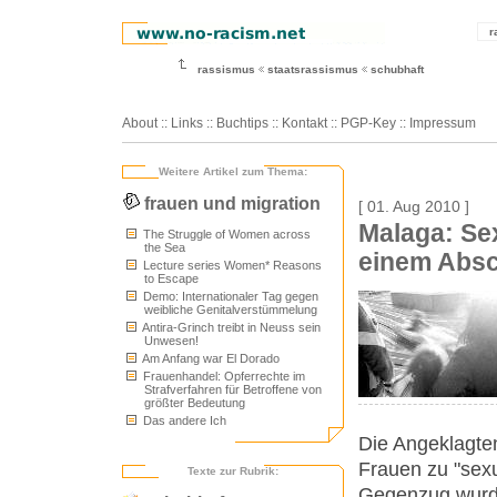
r
rassismus
staatsrassismus
schubhaft
About
::
Links
::
Buchtips
::
Kontakt
::
PGP-Key
::
Impressum
Weitere Artikel zum Thema:
frauen und migration
[ 01. Aug 2010 ]
Malaga: Se
The Struggle of Women across
the Sea
einem Absc
Lecture series Women* Reasons
to Escape
Demo: Internationaler Tag gegen
weibliche Genitalverstümmelung
Antira-Grinch treibt in Neuss sein
Unwesen!
Am Anfang war El Dorado
Frauenhandel: Opferrechte im
Strafverfahren für Betroffene von
größter Bedeutung
Das andere Ich
Die Angeklagte
Frauen zu "sexu
Texte zur Rubrik:
Gegenzug wurde