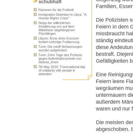
schubhaft
Familien, Essen
Flammen für die Freiheit!
Immigration Detention in Libya: “A
Human Rights Crisis”
Die Polizisten 
Stopp der willkürlichen
Feiern in dem 
Inhaftierung von auf dem
Mittelmeer abgefangenen
missbraucht ha
Flüchtlingen
Libyen: Ärzte ohne Grenzen
ständig eindeu
fordert sofortige Freilassung
diese Andeutun
Turin: Die zwölf Verbannungen
wurden aufgehoben
bestraft. Dieje
Turin: Zehn Tage des Protests
gegen Aufenthaltsverbote von
Gefälligkeiten b
Aktivist_innen
7th May 2016: Transnational day
of solidarity with people in
Eine Reinigungs
detention
Feiern leere F
wegräumen mus
untermauern di
außerdem Männe
waren und nur f
Die meisten de
abgeschoben. I