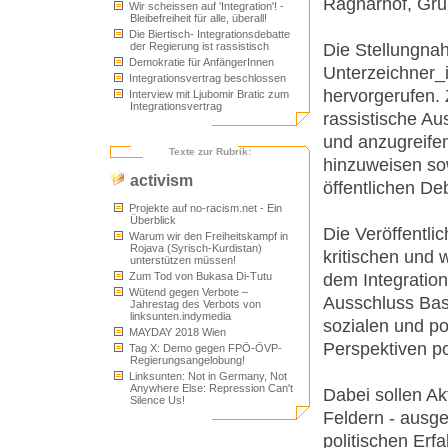
Ragnarhof, Gru
Wir scheissen auf 'Integration'! -
Bleibefreiheit für alle, überall!
Die Biertisch- Integrationsdebatte
Die Stellungna
der Regierung ist rassistisch
Demokratie für AnfängerInnen
Unterzeichner_
Integrationsvertrag beschlossen
hervorgerufen. 
Interview mit Ljubomir Bratic zum
Integrationsvertrag
rassistische A
und anzugreifen
Texte zur Rubrik:
hinzuweisen sow
activism
öffentlichen De
Projekte auf no-racism.net - Ein
Überblick
Die Veröffentlic
Warum wir den Freiheitskampf in
Rojava (Syrisch-Kurdistan)
kritischen und
unterstützen müssen!
dem Integrations
Zum Tod von Bukasa Di-Tutu
Wütend gegen Verbote –
Ausschluss Basta
Jahrestag des Verbots von
linksunten.indymedia
sozialen und p
MAYDAY 2018 Wien
Perspektiven po
Tag X: Demo gegen FPÖ-ÖVP-
Regierungsangelobung!
Linksunten: Not in Germany, Not
Anywhere Else: Repression Can't
Dabei sollen Ak
Silence Us!
Feldern - ausge
politischen Erf