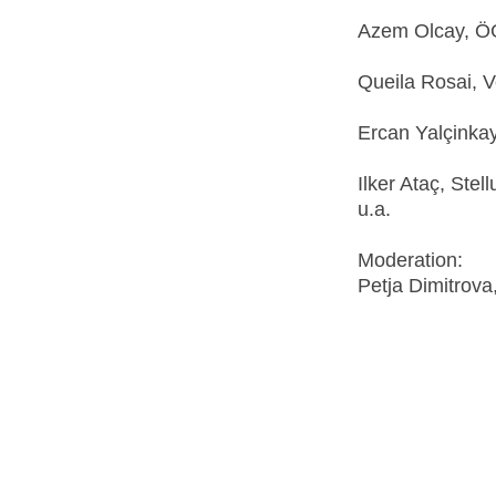
Azem Olcay, 
Queila Rosai, V
Ercan Yalçinka
Ilker Ataç, Ste
u.a.
Moderation:
Petja Dimitrov