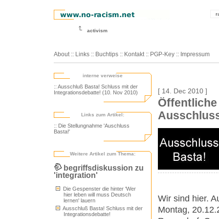
r
activism
About
::
Links
::
Buchtips
::
Kontakt
::
PGP-Key
::
Impressum
interne verweise
:: Ausschluß Basta! Schluss mit der
[ 14. Dec 2010 ]
Integrationsdebatte! (10. Nov 2010)
Öffentliche
Ausschluss
Links zum Artikel:
:: Die Stellungnahme 'Auschluss
Basta!'
Weitere Artikel zum Thema:
begriffsdiskussion zu
'integration'
Die Gespenster die hinter 'Wer
hier leben will muss Deutsch
Wir sind hier. 
lernen' lauern
Montag, 20.12.
Ausschluß Basta! Schluss mit der
Integrationsdebatte!