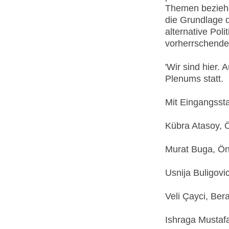
Themen beziehe
die Grundlage d
alternative Pol
vorherrschenden
'Wir sind hier. 
Plenums statt.
Mit Eingangsst
Kübra Atasoy, 
Murat Buga, Ön
Usnija Buligov
Veli Çayci, Ber
Ishraga Musta