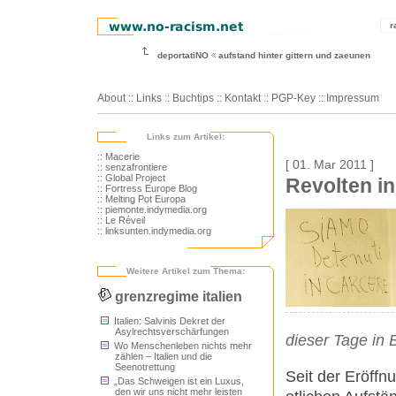
r
deportatiNO
aufstand hinter gittern und zaeunen
About
::
Links
::
Buchtips
::
Kontakt
::
PGP-Key
::
Impressum
Links zum Artikel:
:: Macerie
[ 01. Mar 2011 ]
:: senzafrontiere
:: Global Project
Revolten in
:: Fortress Europe Blog
:: Melting Pot Europa
:: piemonte.indymedia.org
:: Le Réveil
:: linksunten.indymedia.org
Weitere Artikel zum Thema:
grenzregime italien
Italien: Salvinis Dekret der
Asylrechtsverschärfungen
dieser Tage in 
Wo Menschenleben nichts mehr
zählen – Italien und die
Seenotrettung
Seit der Eröffn
„Das Schweigen ist ein Luxus,
den wir uns nicht mehr leisten