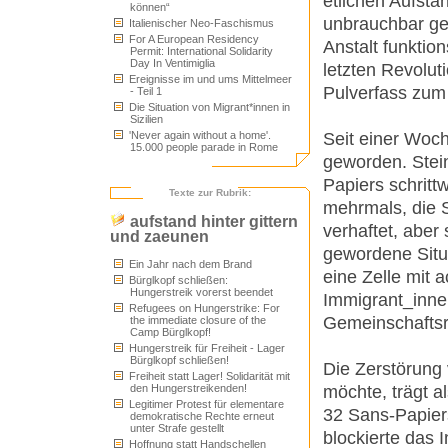
etlichen Aufstä
können“
unbrauchbar ge
Italienischer Neo-Faschismus
For A European Residency
Anstalt funktio
Permit: International Solidarity
Day In Ventimiglia
letzten Revolut
Ereignisse im und ums Mittelmeer
Pulverfass zum
- Teil 1
Die Situation von Migrant*innen in
Sizilien
Seit einer Woc
'Never again without a home'.
15.000 people parade in Rome
geworden. Stein
Papiers schrittw
Texte zur Rubrik:
mehrmals, die S
aufstand hinter gittern
verhaftet, aber 
und zaeunen
gewordene Situa
Ein Jahr nach dem Brand
eine Zelle mit 
Bürglkopf schließen:
Hungerstreik vorerst beendet
Immigrant_inne
Refugees on Hungerstrike: For
Gemeinschaftsrä
the immediate closure of the
Camp Bürglkopf!
Hungerstreik für Freiheit - Lager
Bürglkopf schließen!
Die Zerstörung 
Freiheit statt Lager! Solidarität mit
möchte, trägt a
den Hungerstreikenden!
Legitimer Protest für elementare
32 Sans-Papiers
demokratische Rechte erneut
unter Strafe gestellt
blockierte das 
Hoffnung statt Handschellen