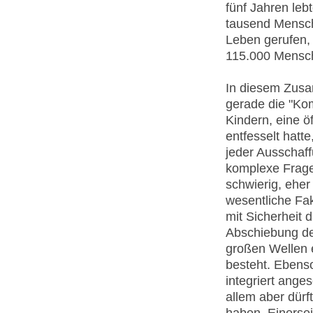
fünf Jahren leb
tausend Mensche
Leben gerufen, 
115.000 Mensch
In diesem Zusa
gerade die "Kom
Kindern, eine ö
entfesselt hatt
jeder Ausschaff
komplexe Frage
schwierig, eher
wesentliche Fa
mit Sicherheit
Abschiebung de
großen Wellen e
besteht. Ebens
integriert ange
allem aber dür
haben. Einersei