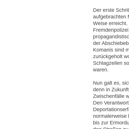
Der erste Schrit
aufgebrachten M
Weise erreicht
Fremdenpolizei,
propagandistis
der Abschiebeb
Komanis sind m
zurückgeholt w
Schlagzeilen so
waren.
Nun galt es, s
denn in Zukunf
Zwischenfälle w
Den Verantwort
Deportationserf
normalerweise 
bis zur Ermord