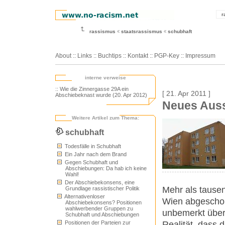
r
rassismus
staatsrassismus
schubhaft
About
::
Links
::
Buchtips
::
Kontakt
::
PGP-Key
::
Impressum
interne verweise
:: Wie die Zinnergasse 29A ein
[ 21. Apr 2011 ]
Abschiebeknast wurde (20. Apr 2012)
Neues Auss
Weitere Artikel zum Thema:
schubhaft
Todesfälle in Schubhaft
Ein Jahr nach dem Brand
Gegen Schubhaft und
Abschiebungen: Da hab ich keine
Wahl!
Der Abschiebekonsens, eine
Mehr als tause
Grundlage rassistischer Politik
Alternativenloser
Wien abgeschob
Abschiebekonsens? Positionen
wahlwerbender Gruppen zu
unbemerkt über
Schubhaft und Abschiebungen
Realität, dass 
Positionen der Parteien zur