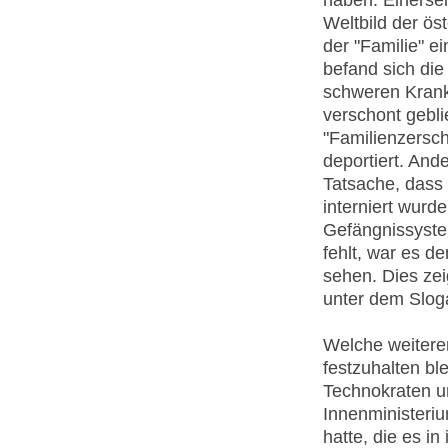
Weltbild der ös
der "Familie" e
befand sich di
schweren Krank
verschont gebli
"Familienzersch
deportiert. And
Tatsache, dass
interniert wurd
Gefängnissyste
fehlt, war es de
sehen. Dies zei
unter dem Sloga
Welche weitere
festzuhalten ble
Technokraten u
Innenministeri
hatte, die es in