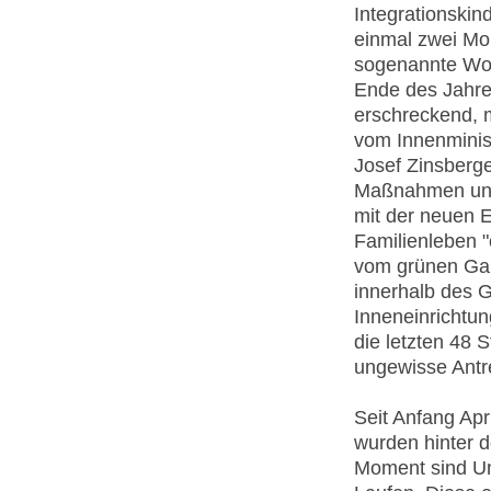
Integrationskin
einmal zwei Mo
sogenannte Woh
Ende des Jahres
erschreckend, m
vom Innenminist
Josef Zinsberger
Maßnahmen und 
mit der neuen E
Familienleben 
vom grünen Gar
innerhalb des 
Inneneinrichtun
die letzten 48 
ungewisse Antr
Seit Anfang Apr
wurden hinter 
Moment sind Um