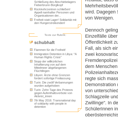
Schließung des Abschiebelagers
Mehrheitsbevölk
Fieberbrunn-Bürglkopf
Rückkehrzentren schließen!
wird. Dagegen S
Appell namhafter Personen und
Organisationen der...
von Wenigen.
Freiheit statt Lager! Solidarität mit
den Hungerstreikenden!
Dennoch geling
Einzelfälle üb
Texte zur Rubrik:
Öffentlichkeit 
schubhaft
Fall, als sich 
Flammen für die Freiheit!
zwei kosovarisc
Immigration Detention in Libya: “A
Human Rights Crisis”
Fremdenpolizei
Stopp der willkürlichen
Inhaftierung von auf dem
dem Menschen le
Mittelmeer abgefangenen
Flüchtlingen
Polizeianhaltez
Libyen: Ärzte ohne Grenzen
regte sich mass
fordert sofortige Freilassung
Turin: Die zwölf Verbannungen
Demonstration m
wurden aufgehoben
von unterschied
Turin: Zehn Tage des Protests
gegen Aufenthaltsverbote von
Schlagzeile un
Aktivist_innen
7th May 2016: Transnational day
Zwillinge". In 
of solidarity with people in
detention
SchülerInnen in
oberösterreichis