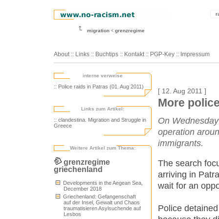
r
migration
grenzregime
About
::
Links
::
Buchtips
::
Kontakt
::
PGP-Key
::
Impressum
interne verweise
:: Police raids in Patras (01. Aug 2011)
[ 12. Aug 2011 ]
More police
Links zum Artikel:
On Wednesday A
:: clandestina. Migration and Struggle in
Greece
operation aroun
immigrants.
Weitere Artikel zum Thema:
grenzregime
The search foc
griechenland
arriving in Pat
Developments in the Aegean Sea,
wait for an oppor
December 2018
Griechenland: Gefangenschaft
auf der Insel, Gewalt und Chaos
Police detained
traumatisieren Asylsuchende auf
Lesbos