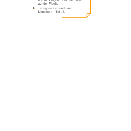
und die Folgen für die Menschen
auf der Flucht
Eereignisse im und ums
Mittelmeer - Teil 16