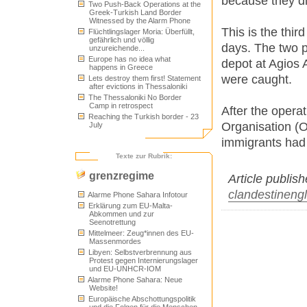
because they d
Two Push-Back Operations at the
Greek-Turkish Land Border
Witnessed by the Alarm Phone
This is the thir
Flüchtlingslager Moria: Überfüllt,
gefährlich und völlig
days. The two p
unzureichende...
Europe has no idea what
depot at Agios 
happens in Greece
were caught.
Lets destroy them first! Statement
after evictions in Thessaloniki
The Thessaloniki No Border
Camp in retrospect
After the opera
Reaching the Turkish border - 23
Organisation (O
July
immigrants had 
Texte zur Rubrik:
grenzregime
Article publis
clandestineng
Alarme Phone Sahara Infotour
Erklärung zum EU-Malta-
Abkommen und zur
Seenotrettung
Mittelmeer: Zeug*innen des EU-
Massenmordes
Libyen: Selbstverbrennung aus
Protest gegen Internierungslager
und EU-UNHCR-IOM
Alarme Phone Sahara: Neue
Website!
Europäische Abschottungspolitik