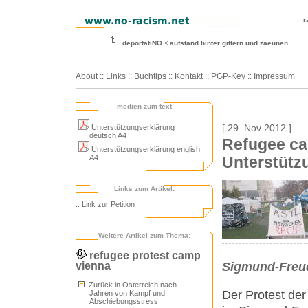
r
deportatiNO
aufstand hinter gittern und zaeunen
About
::
Links
::
Buchtips
::
Kontakt
::
PGP-Key
::
Impressum
medien zum text
Unterstützungserklärung
[ 29. Nov 2012 ]
deutsch A4
Refugee ca
Unterstützungserklärung english
A4
Unterstützu
Links zum Artikel:
:: Link zur Petition
Weitere Artikel zum Thema:
refugee protest camp
vienna
Sigmund-Freu
Zurück in Österreich nach
Der Protest der
Jahren von Kampf und
Abschiebungsstress