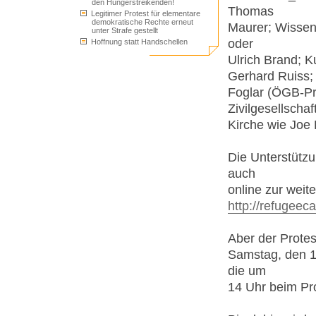
den Hungerstreikenden!
Thomas
Legitimer Protest für elementare
demokratische Rechte erneut
Maurer; Wissens
unter Strafe gestellt
oder
Hoffnung statt Handschellen
Ulrich Brand; K
Gerhard Ruiss; 
Foglar (ÖGB-Pr
Zivilgesellscha
Kirche wie Joe 
Die Unterstützu
auch
online zur weit
http://refugeec
Aber der Prote
Samstag, den 1
die um
14 Uhr beim Pr