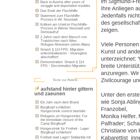
im Sigmund-Fre
Back to Austria after years of
struggle and deportation troubles
Ihre Anliegen a
Das Ende der Fluchthilfe
Jedenfalls nich
Statement zum Fluchthilfe-
Prozess in Wr. Neustadt
des gesellschaf
Kritiken am Urteil im Fluchthilfe-
Prozess in Wiener Neustadt und
zeigen.
Demoaufruf
2 Jahre nach dem Marsch von
Traiskirchen nach Wien.
Viele Personen a
Refugee-Aktivisten ziehen Bilanz
Smash § 114 FPG: Migration
Kunst und ande
entkriminalisieren - Visaregime
abschaffen!
unterzeichnet: 
Demonstration: Smash § 114
breite Unterstü
FPG - Decriminalize Migration
anzuregen. Wir 
Zivilcourage u
Texte zur Rubrik:
aufstand hinter gittern
und zaeunen
Unter den erste
wie Sonja Ablin
Ein Jahr nach dem Brand
Bürglkopf schließen:
Franzobel,
Hungerstreik vorerst beendet
Monika Helfer,
Refugees on Hungerstrike: For
the immediate closure of the
Palfrader; Scha
Camp Bürglkopf!
Hungerstreik für Freiheit - Lager
Christiane von 
Bürglkopf schließen!
Kabarettist_inn
Freiheit statt Lager! Solidarität mit