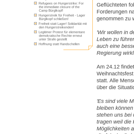
Refugees on Hungerstrike: For
Geflüchteten fo
the immediate closure of the
Forderungen n
Camp Bürglkopf!
Hungerstreik für Freiheit - Lager
genommen zu 
Bürglkopf schließen!
Freiheit statt Lager! Solidarität mit
den Hungerstreikenden!
'Wir wollen in 
Legitimer Protest für elementare
demokratische Rechte erneut
Leben zu führe
unter Strafe gestellt
Hoffnung statt Handschellen
auch eine besser
Regierung wirkl
Am 24.12 finde
Weihnachtsfest 
statt. Alle Mens
über die Situat
'Es sind viele 
bleiben können
stehen uns bei
tragen weil die
Möglichkeiten a