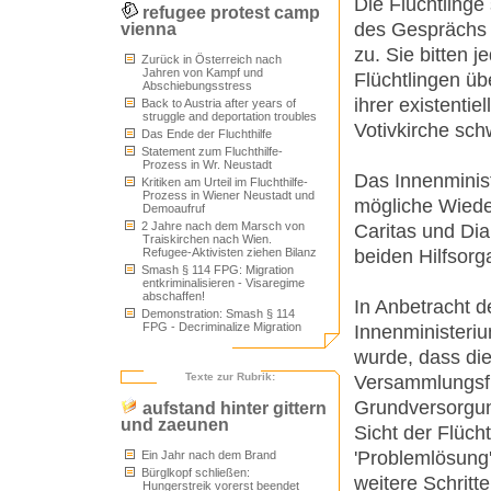
Die Flüchtling
refugee protest camp
des Gesprächs a
vienna
zu. Sie bitten 
Zurück in Österreich nach
Jahren von Kampf und
Flüchtlingen üb
Abschiebungsstress
ihrer existenti
Back to Austria after years of
struggle and deportation troubles
Votivkirche sch
Das Ende der Fluchthilfe
Statement zum Fluchthilfe-
Prozess in Wr. Neustadt
Das Innenminist
Kritiken am Urteil im Fluchthilfe-
Prozess in Wiener Neustadt und
mögliche Wiede
Demoaufruf
2 Jahre nach dem Marsch von
Caritas und Di
Traiskirchen nach Wien.
beiden Hilfsorg
Refugee-Aktivisten ziehen Bilanz
Smash § 114 FPG: Migration
entkriminalisieren - Visaregime
abschaffen!
In Anbetracht d
Demonstration: Smash § 114
FPG - Decriminalize Migration
Innenministeriu
wurde, dass di
Texte zur Rubrik:
Versammlungsfr
Grundversorgung
aufstand hinter gittern
und zaeunen
Sicht der Flücht
'Problemlösung
Ein Jahr nach dem Brand
Bürglkopf schließen:
weitere Schritt
Hungerstreik vorerst beendet