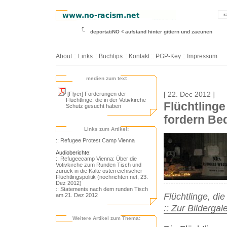
r
deportatiNO
aufstand hinter gittern und zaeunen
About
::
Links
::
Buchtips
::
Kontakt
::
PGP-Key
::
Impressum
medien zum text
[Flyer] Forderungen der
[ 22. Dec 2012 ]
Flüchtlinge, die in der Votivkirche
Flüchtlinge
Schutz gesucht haben
fordern Be
Links zum Artikel:
:: Refugee Protest Camp Vienna
Audioberichte:
:: Refugeecamp Vienna: Über die
Votivkirche zum Runden Tisch und
zurück in die Kälte österreichischer
Flüchtlingspolitik (nochrichten.net, 23.
Dez 2012)
:: Statements nach dem runden Tisch
Flüchtlinge, die
am 21. Dez 2012
:: Zur Bildergale
Weitere Artikel zum Thema: