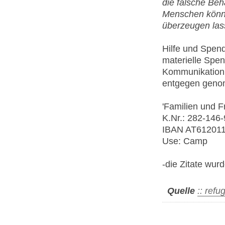
die falsche Beh
Menschen könn
überzeugen las
Hilfe und Spen
materielle Spen
Kommunikation 
entgegen gen
'Familien und 
K.Nr.: 282-146-
IBAN AT61201
Use: Camp
-die Zitate wur
Quelle
:: ref