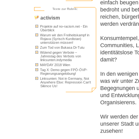
einfach beugen
bedroht und bet
Texte zur Rubrik:
reichen, bürger
activism
werden verdräng
Projekte auf no-racism.net - Ein
Überblick
Warum wir den Freiheitskampf in
Konsumtempel, 
Rojava (Syrisch-Kurdistan)
unterstützen müssen!
Communities, L
Zum Tod von Bukasa Di-Tutu
identitätslose 
Wütend gegen Verbote –
Jahrestag des Verbots von
damit?
linksunten.indymedia
MAYDAY 2018 Wien
Tag X: Demo gegen FPÖ-ÖVP-
In den wenigen 
Regierungsangelobung!
Linksunten: Not in Germany, Not
was wir unter 
Anywhere Else: Repression Can't
Silence Us!
Begegnungen un
und Entwicklu
Organisierens.
Wir werden der
unserer Stadt u
zusehen!