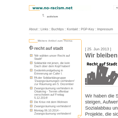
r
activism
About
::
Links
::
Buchtips
::
Kontakt
::
PGP-Key
::
Impressum
Weitere Artikel zum Thema:
recht auf stadt
[ 25. Jun 2013 ]
Wir bleiben 
'Wir wählen unser Recht auf
Stadt!'
Solidarität mit jenen, die kein
Dach über dem Kopf haben!
Gedenkkundgebung in
Erinnerung an Cafer I.
PA der Solidaritätsgruppe
'Zwangsräumungen verhindern'
zur Räumung am 5. Dezember
Zwangsräumung verhindern in
Ottakring - Termin offenbar
verschoben auf Freitag
Wir haben die 
5.12.2014!
steigen, Aufwe
Die Krise mit dem Wohnen
Zwangsräumung verhindern!
Sozialabbau un
Montag 06.10.2014 -
Projekte, die s
Zwangsräumung verhindern!