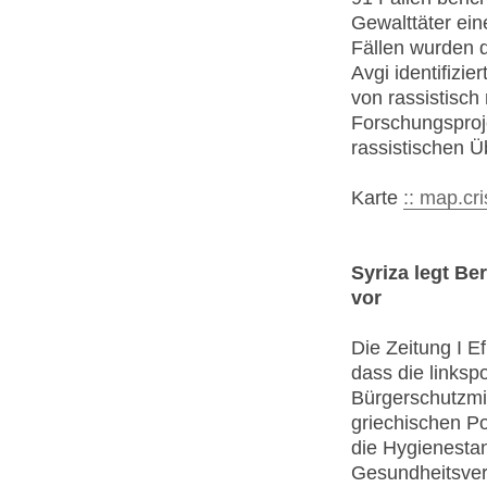
Gewalttäter ein
Fällen wurden d
Avgi identifizi
von rassistisch
Forschungsproje
rassistischen Ü
Karte
:: map.cr
Syriza legt Be
vor
Die Zeitung I E
dass die linksp
Bürgerschutzmin
griechischen Pol
die Hygienesta
Gesundheitsvers