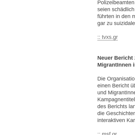
Polizeibeamte
seien schädlich
führten in den
gar zu suizidal
:: tvxs.gr
Neuer Bericht
MigrantInnen 
Die Organisatio
einen Bericht ü
und MigrantInn
Kampagnentitel 
des Berichts la
die Geschichte
interaktiven Ka
:: msf.gr