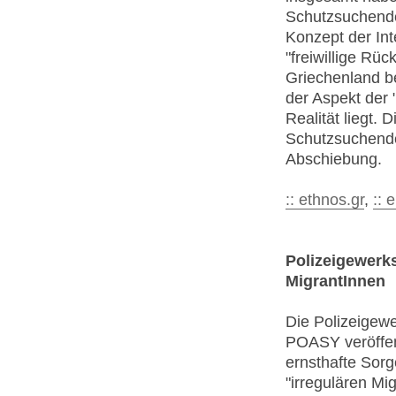
Schutzsuchende
Konzept der Int
"freiwillige Rü
Griechenland be
der Aspekt der "
Realität liegt. D
Schutzsuchende
Abschiebung.
:: ethnos.gr
,
:: 
Polizeigewerks
MigrantInnen
Die Polizeigewe
POASY veröffent
ernsthafte Sorg
"irregulären Mig