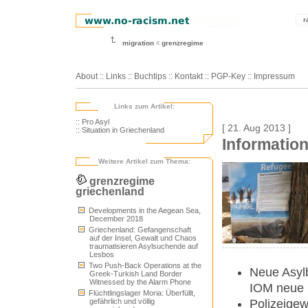
r
migration
grenzregime
About
::
Links
::
Buchtips
::
Kontakt
::
PGP-Key
::
Impressum
Links zum Artikel:
:: Pro Asyl
[ 21. Aug 2013 ]
:: Situation in Griechenland
Information
Weitere Artikel zum Thema:
grenzregime
griechenland
Developments in the Aegean Sea,
December 2018
Griechenland: Gefangenschaft
auf der Insel, Gewalt und Chaos
traumatisieren Asylsuchende auf
Lesbos
Two Push-Back Operations at the
Neue Asylb
Greek-Turkish Land Border
Witnessed by the Alarm Phone
IOM neue P
Flüchtlingslager Moria: Überfüllt,
Polizeigewe
gefährlich und völlig