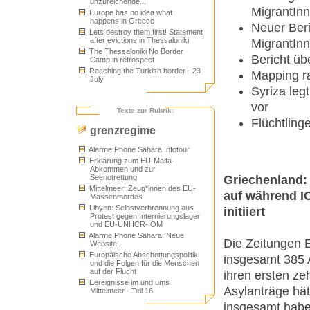
unzureichende...
MigrantIn
Europe has no idea what
happens in Greece
Neuer Beri
Lets destroy them first! Statement
after evictions in Thessaloniki
MigrantInn
The Thessaloniki No Border
Bericht üb
Camp in retrospect
Reaching the Turkish border - 23
Mapping ra
July
Syriza leg
vor
Texte zur Rubrik:
Flüchtling
grenzregime
Alarme Phone Sahara Infotour
Erklärung zum EU-Malta-
Abkommen und zur
Griechenland:
Seenotrettung
Mittelmeer: Zeug*innen des EU-
auf während I
Massenmordes
Libyen: Selbstverbrennung aus
initiiert
Protest gegen Internierungslager
und EU-UNHCR-IOM
Alarme Phone Sahara: Neue
Die Zeitungen 
Website!
Europäische Abschottungspolitik
insgesamt 385 A
und die Folgen für die Menschen
auf der Flucht
ihren ersten ze
Eereignisse im und ums
Asylanträge hät
Mittelmeer - Teil 16
insgesamt habe 