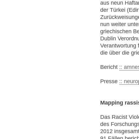
aus neun Hafta
der Türkei (Edir
Zurückweisunge
nun weiter unt
griechischen B
Dublin Verordn
Verantwortung f
die über die gr
Bericht
:: amne
Presse
:: neur
Mapping rassis
Das Racist Vio
des Forschungsp
2012 insgesamt 
91 Fällen beric