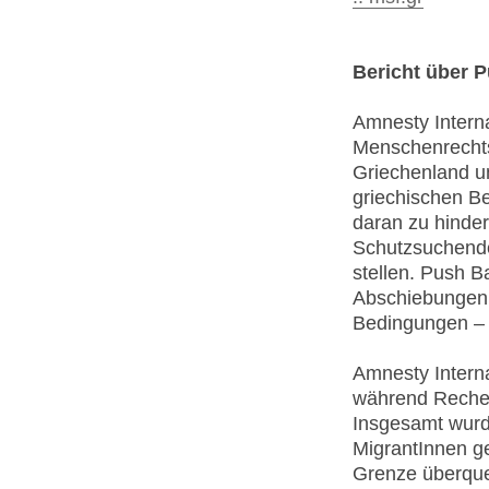
Bericht über 
Amnesty Interna
Menschenrechts
Griechenland un
griechischen B
daran zu hinder
Schutzsuchende
stellen. Push B
Abschiebungen u
Bedingungen – 
Amnesty Interna
während Recher
Insgesamt wurde
MigrantInnen ge
Grenze überque