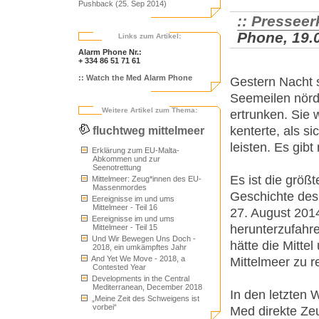
Pushback (25. Sep 2014)
:: Presseer
Phone, 19.
Links zum Artikel:
Alarm Phone Nr.:
+ 334 86 51 71 61
:: Watch the Med Alarm Phone
Gestern Nacht s
Seemeilen nördl
Weitere Artikel zum Thema:
ertrunken. Sie 
kenterte, als s
fluchtweg mittelmeer
leisten. Es gib
Erklärung zum EU-Malta-
Abkommen und zur
Seenotrettung
Es ist die größ
Mittelmeer: Zeug*innen des EU-
Massenmordes
Geschichte des
Eereignisse im und ums
Mittelmeer - Teil 16
27. August 2014
Eereignisse im und ums
herunterzufahre
Mittelmeer - Teil 15
Und Wir Bewegen Uns Doch -
hätte die Mitte
2018, ein umkämpftes Jahr
And Yet We Move - 2018, a
Mittelmeer zu r
Contested Year
Developments in the Central
Mediterranean, December 2018
In den letzten 
„Meine Zeit des Schweigens ist
vorbei“
Med direkte Ze