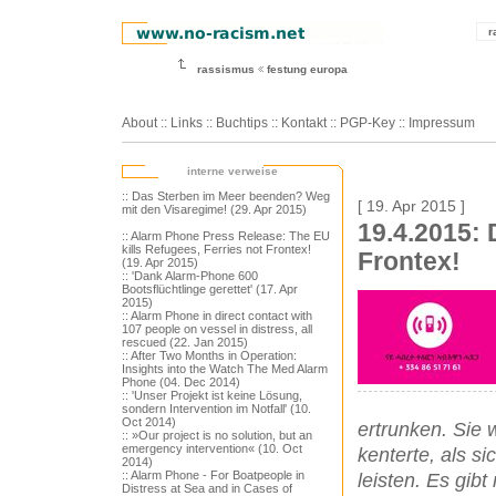
r
rassismus
festung europa
About
::
Links
::
Buchtips
::
Kontakt
::
PGP-Key
::
Impressum
interne verweise
:: Das Sterben im Meer beenden? Weg
[ 19. Apr 2015 ]
mit den Visaregime! (29. Apr 2015)
19.4.2015: 
:: Alarm Phone Press Release: The EU
kills Refugees, Ferries not Frontex!
Frontex!
(19. Apr 2015)
:: 'Dank Alarm-Phone 600
Bootsflüchtlinge gerettet' (17. Apr
2015)
:: Alarm Phone in direct contact with
107 people on vessel in distress, all
rescued (22. Jan 2015)
:: After Two Months in Operation:
Insights into the Watch The Med Alarm
Phone (04. Dec 2014)
:: 'Unser Projekt ist keine Lösung,
sondern Intervention im Notfall' (10.
Oct 2014)
ertrunken. Sie 
:: »Our project is no solution, but an
emergency intervention« (10. Oct
kenterte, als s
2014)
:: Alarm Phone - For Boatpeople in
leisten. Es gib
Distress at Sea and in Cases of