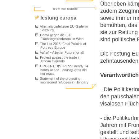
Überleben kämp
Texte zur Rubrik:
zudem ZeugInne
sowie immer me
festung europa
bemühten, das S
Alternativgipfel zum EU-Gipfel in
Salzburg
sie zur Rettung
Demo gegen die EU-
sind politische
Flüchtlingskonferenz in Wien
The List 2018: Fatal Policies of
Fortress Europe
Die Festung Eur
Aufruf – A better Future for all!
Protest against the trade in
zehntausenden 
African migrants
URGENT DISTRESS: nearly 24
hours at sea - coastguards did
not react.
Verantwortlich
Statement of the protesting
imprisoned refugees in Hungary
- Die Politiker
den pauschalen
visalosen Flüc
- die PolitikerI
Jahren mit Fro
gestellt und se