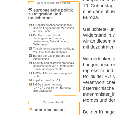
Weitere Artikel zum Thema:
10. Geburtstag 
europaeische politik
eine der einflu
zu migration und
Europa.
unsicherheit
Europäische Abschottungspolitik
und die Folgen für die Menschen
Geflüchtete- u
auf der Flucht
Widerstand in
Die Grenze ist überall.
Schengener Abkommen,
wir an diesem
Instrumente, Auswirkungen,
Widerstand
mit dezentralen
The shrinking space for solidarity
with migrants and refugees
Europa der Lager, Europa der
Wir gedenken j
Abschottung
Security and migration proposals
bringen unsere
dominate Juncker`s `State of the
Union` announcements
repressive und m
FRONTEX celebrates as people
Politik der EU-
suffer
Appell an den UNHCR
verantwortliche
NGOs concerned about
österreichische
UNHCRs position on European
migration policy
Innenmnister_in
Mordes und der
Texte zur Rubrik:
noborder action
Bei der Kundg