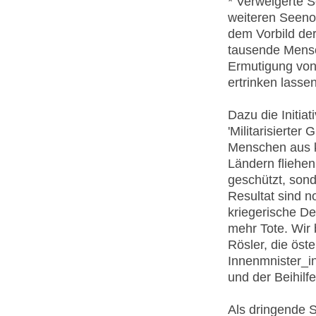
* Verweigerte S
weiteren Seenot
dem Vorbild der
tausende Mensc
Ermutigung von 
ertrinken lassen
Dazu die Initia
'Militarisierte
Menschen aus k
Ländern fliehe
geschützt, sond
Resultat sind n
kriegerische De
mehr Tote. Wir 
Rösler, die öst
Innenmnister_in
und der Beihilf
Als dringende