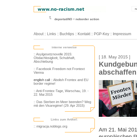
r
deportatiNO
noborder action
About
::
Links
::
Buchtips
::
Kontakt
::
PGP-Key
::
Impressum
interne verweise
:: Asylgesetznovelle 2015:
[ 18. May 2015 ]
Obdachlosigkeit, Schubhaft,
Abschiebung
Kundgebun
:: Facebook Freedom not Frontext
abschaffen
Vienna
english call
:: Abolish Frontex and EU
border regime!
:: Anti-Frontex-Tage, Warschau, 19. -
22. Mai 2015
:: Das Sterben im Meer beenden? Weg
mit den Visaregime! (29. Apr 2015)
Links zum Artikel:
:: migracja.noblogs.org
Am 21. Mai 201
europäischen 