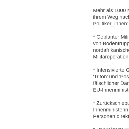
Mehr als 1000 
ihrem Weg nach
Politiker_innen:
* Geplanter Mil
von Bodentrupp
nordafrikanisch
Militäroperatio
* Intensivierte
'Triton' und 'P
fälschlicher Da
EU-Innenministe
* Zurückschieb
Innenministerin
Personen direkt