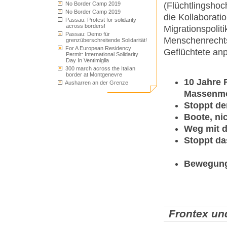
(Flüchtlingshoc
No Border Camp 2019
No Border Camp 2019
die Kollaborat
Passau: Protest for solidarity
across borders!
Migrationspolit
Passau: Demo für
Menschenrechts
grenzüberschreitende Solidarität!
For A European Residency
Geflüchtete an
Permit: International Solidarity
Day In Ventimiglia
300 march across the Italian
border at Montgenevre
10 Jahre 
Ausharren an der Grenze
Massenm
Stoppt de
Boote, ni
Weg mit 
Stoppt da
Bewegungs
Frontex un