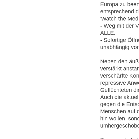
Europa zu been
entsprechend de
'Watch the Med'
- Weg mit der Vi
ALLE.
- Sofortige Öf
unabhängig von
Neben den äuße
verstärkt anstat
verschärfte Kon
repressive Anw
Geflüchteten di
Auch die aktue
gegen die Entsc
Menschen auf de
hin wollen, son
umhergeschobe