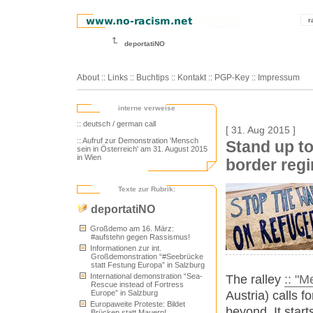
r
deportatiNO
About
::
Links
::
Buchtips
::
Kontakt
::
PGP-Key
::
Impressum
interne verweise
:: deutsch / german call
[ 31. Aug 2015 ]
:: Aufruf zur Demonstration 'Mensch
Stand up to
sein in Österreich' am 31. August 2015
in Wien
border reg
Texte zur Rubrik:
deportatiNO
Großdemo am 16. März:
#aufstehn gegen Rassismus!
Informationen zur int.
Großdemonstration “#Seebrücke
statt Festung Europa” in Salzburg
International demonstration “Sea-
The ralley
:: "M
Rescue instead of Fortress
Austria) calls f
Europe” in Salzburg
Europaweite Proteste: Bildet
beyond. It sta
Brücken statt Mauern!