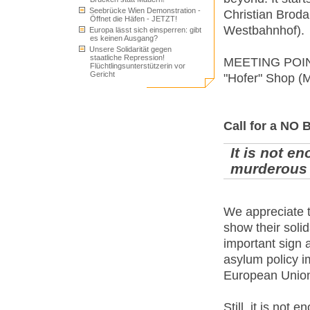
Seebrücke Wien Demonstration -
Christian Broda
Öffnet die Häfen - JETZT!
Westbahnhof).
Europa lässt sich einsperren: gibt
es keinen Ausgang?
Unsere Solidarität gegen
staatliche Repression!
MEETING POINT
Flüchtlingsunterstützerin vor
Gericht
"Hofer" Shop (M
Call for a NO
It is not e
murderous 
We appreciate 
show their solid
important sign 
asylum policy i
European Unio
Still, it is no