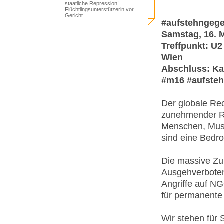
staatliche Repression!
Flüchtlingsunterstützerin vor
Gericht
#aufstehngeg
Samstag, 16. M
Treffpunkt: U
Wien
Abschluss: Ka
#m16 #aufste
Der globale Rec
zunehmender R
Menschen, Musl
sind eine Bedr
Die massive Z
Ausgehverboten
Angriffe auf NG
für permanente
Wir stehen für S