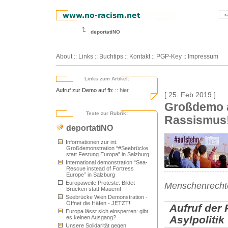
r
deportatiNO
About
::
Links
::
Buchtips
::
Kontakt
::
PGP-Key
::
Impressum
Links zum Artikel:
Aufruf zur Demo auf fb:
:: hier
[ 25. Feb 2019 ]
Großdemo a
Texte zur Rubrik:
Rassismus
deportatiNO
Informationen zur int.
Großdemonstration “#Seebrücke
statt Festung Europa” in Salzburg
International demonstration “Sea-
Rescue instead of Fortress
Europe” in Salzburg
Europaweite Proteste: Bildet
Menschenrecht
Brücken statt Mauern!
Seebrücke Wien Demonstration -
Öffnet die Häfen - JETZT!
Aufruf der 
Europa lässt sich einsperren: gibt
Asylpolitik
es keinen Ausgang?
Unsere Solidarität gegen