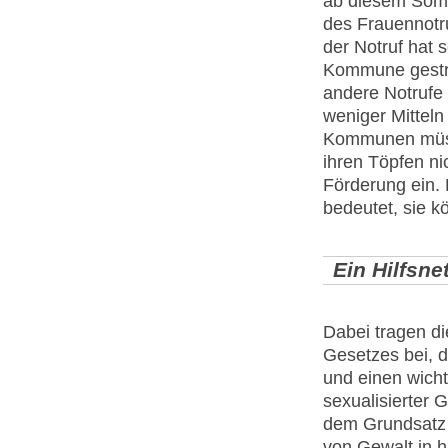
ab diesem Somm
des Frauennotr
der Notruf hat s
Kommune gestric
andere Notrufe
weniger Mittel
Kommunen müsse
ihren Töpfen ni
Förderung ein. 
bedeutet, sie k
Ein Hilfsn
Dabei tragen d
Gesetzes bei, da
und einen wicht
sexualisierter 
dem Grundsatz "
von Gewalt in 