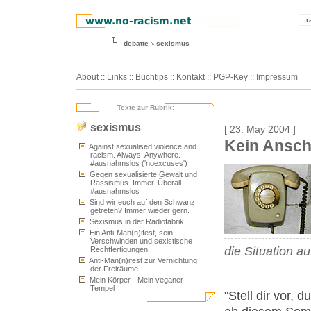
r
debatte
sexismus
About
::
Links
::
Buchtips
::
Kontakt
::
PGP-Key
::
Impressum
Texte zur Rubrik:
sexismus
[ 23. May 2004 ]
Kein Ansch
Against sexualised violence and
racism. Always. Anywhere.
#ausnahmslos ('noexcuses')
Gegen sexualisierte Gewalt und
Rassismus. Immer. Überall.
#ausnahmslos
Sind wir euch auf den Schwanz
getreten? Immer wieder gern.
Sexismus in der Radiofabrik
Ein Anti-Man(n)ifest, sein
Verschwinden und sexistische
die Situation a
Rechtfertigungen
Anti-Man(n)ifest zur Vernichtung
der Freiräume
Mein Körper - Mein veganer
Tempel
"Stell dir vor, 