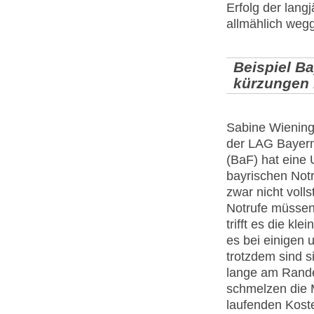
Erfolg der lang
allmählich weg
Beispiel Ba
kürzungen 
Sabine Wiening
der LAG Bayern
(BaF) hat eine 
bayrischen Notru
zwar nicht volls
Notrufe müssen
trifft es die kl
es bei einigen
trotzdem sind s
lange am Rande
schmelzen die M
laufenden Koste