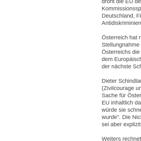
droht die EU der
Kommissionsspr
Deutschland, F
Antidiskriminie
Österreich hat
Stellungnahme f
Österreichs die 
dem Europäisch
der nächste Schr
Dieter Schindla
(Zivilcourage u
Sache für Öster
EU inhaltlich d
würde sie schne
wurde". Die Ni
sei aber explizi
Weiters rechnet