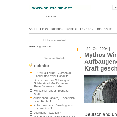
r
debatte
About
::
Links
::
Buchtips
::
Kontakt
::
PGP-Key
::
Impressum
Links zum Artikel:
www.beigewum.at
[ 22. Oct 2004 ]
Mythos Wir
Texte zur Rubrik:
Aufbaugene
debatte
Kraft gesch
EU-Afrika-Forum: „Gerechter
Handel statt freier Handel!“
Brechen wir das Schweigen!
Solidarität mit Geflüchteten,
Retter*innen und Italien
'Wir wählen unser Recht auf
Stadt!'
Arbeit ohne Papiere, ... aber nicht
ohne Rechte!
Kulturzentrum im Amerlinghaus
vor dem Aus!?
Leerstand - was tun?!
Deutschland un
Was bedeuten Olympische Spiele