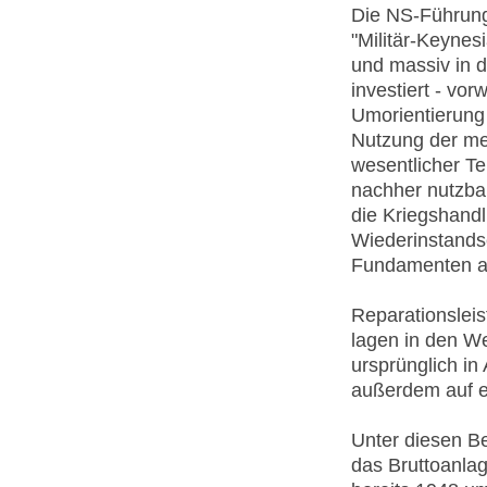
Die NS-Führung 
"Militär-Keyne
und massiv in d
investiert - v
Umorientierung 
Nutzung der mei
wesentlicher Te
nachher nutzba
die Kriegshand
Wiederinstands
Fundamenten a
Reparationsleis
lagen in den We
ursprünglich in 
außerdem auf e
Unter diesen B
das Bruttoanla