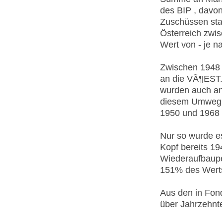
des BIP , davon
Zuschüssen stat
Österreich zwi
Wert von - je n
Zwischen 1948
an die VÃ¶EST. 
wurden auch and
diesem Umweg d
1950 und 1968 
Nur so wurde es
Kopf bereits 1
Wiederaufbaupe
151% des Werts
Aus den in Fon
über Jahrzehnte