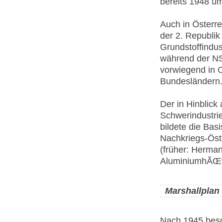
bereits 1948 u
Auch in Österrei
der 2. Republik
Grundstoffindus
während der NS-
vorwiegend in 
Bundesländern
Der in Hinblick
Schwerindustri
bildete die Bas
Nachkriegs-Öst
(früher: Herma
AluminiumhÃŒtt
Marshallplan
Nach 1945 besch