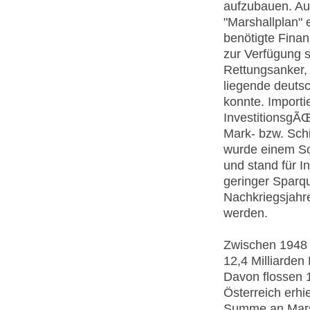
aufzubauen. Au
"Marshallplan" 
benötigte Fina
zur Verfügung s
Rettungsanker, 
liegende deutsc
konnte. Importi
InvestitionsgÃ
Mark- bzw. Sch
wurde einem So
und stand für I
geringer Sparqu
Nachkriegsjahr
werden.
Zwischen 1948
12,4 Milliarden
Davon flossen 1
Österreich erhi
Summe an Marsh