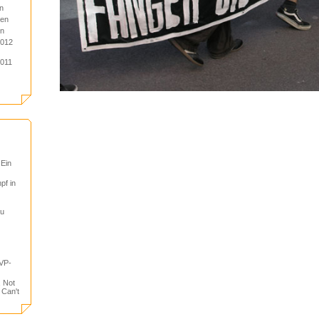
n
ien
en
2012
2011
 Ein
pf in
tu
VP-
, Not
 Can't