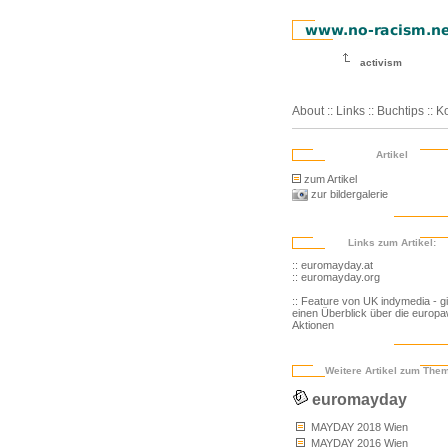
activism
About
::
Links
::
Buchtips
::
Ko
Artikel
zum Artikel
zur bildergalerie
Links zum Artikel:
:: euromayday.at
:: euromayday.org
:: Feature von UK indymedia - gi
einen Überblick über die europa
Aktionen
Weitere Artikel zum The
euromayday
MAYDAY 2018 Wien
MAYDAY 2016 Wien