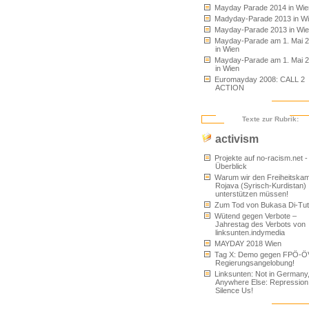
Mayday Parade 2014 in Wie
Madyday-Parade 2013 in W
Mayday-Parade 2013 in Wi
Mayday-Parade am 1. Mai 
in Wien
Mayday-Parade am 1. Mai 
in Wien
Euromayday 2008: CALL 2
ACTION
Texte zur Rubrik:
activism
Projekte auf no-racism.net -
Überblick
Warum wir den Freiheitskam
Rojava (Syrisch-Kurdistan)
unterstützen müssen!
Zum Tod von Bukasa Di-Tu
Wütend gegen Verbote –
Jahrestag des Verbots von
linksunten.indymedia
MAYDAY 2018 Wien
Tag X: Demo gegen FPÖ-Ö
Regierungsangelobung!
Linksunten: Not in Germany
Anywhere Else: Repression
Silence Us!