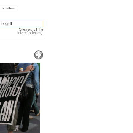
activism
Sitemap
::
Hilfe
letzte änderung: