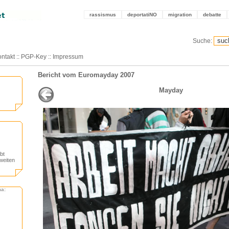
rassismus
deportatiNO
migration
debatte
Suche:
ntakt
::
PGP-Key
::
Impressum
Bericht vom Euromayday 2007
Mayday
bt
weiten
ma: