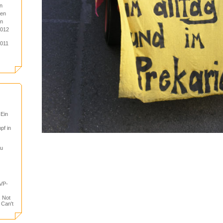
n
ien
en
2012
2011
 Ein
pf in
tu
VP-
, Not
 Can't