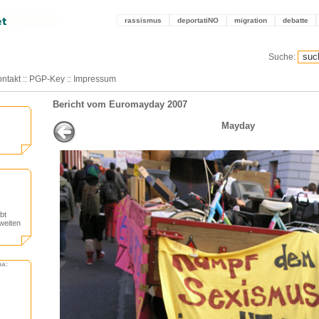
rassismus
deportatiNO
migration
debatte
Suche:
ntakt
::
PGP-Key
::
Impressum
Bericht vom Euromayday 2007
Mayday
bt
weiten
ma: