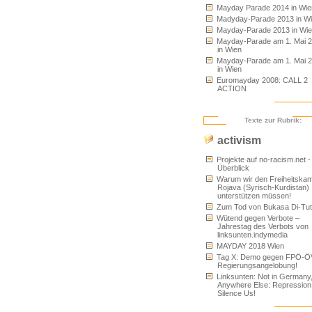
Mayday Parade 2014 in Wie
Madyday-Parade 2013 in W
Mayday-Parade 2013 in Wi
Mayday-Parade am 1. Mai 
in Wien
Mayday-Parade am 1. Mai 
in Wien
Euromayday 2008: CALL 2
ACTION
Texte zur Rubrik:
activism
Projekte auf no-racism.net -
Überblick
Warum wir den Freiheitskam
Rojava (Syrisch-Kurdistan)
unterstützen müssen!
Zum Tod von Bukasa Di-Tu
Wütend gegen Verbote –
Jahrestag des Verbots von
linksunten.indymedia
MAYDAY 2018 Wien
Tag X: Demo gegen FPÖ-Ö
Regierungsangelobung!
Linksunten: Not in Germany
Anywhere Else: Repression
Silence Us!