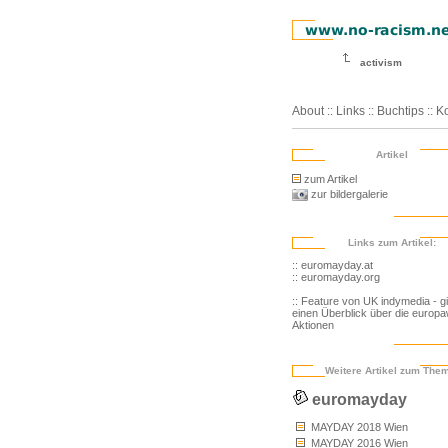
activism
About
::
Links
::
Buchtips
::
Ko
Artikel
zum Artikel
zur bildergalerie
Links zum Artikel:
:: euromayday.at
:: euromayday.org
:: Feature von UK indymedia - gi
einen Überblick über die europa
Aktionen
Weitere Artikel zum The
euromayday
MAYDAY 2018 Wien
MAYDAY 2016 Wien