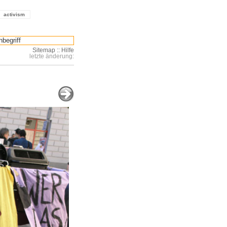
activism
Sitemap
::
Hilfe
letzte änderung: