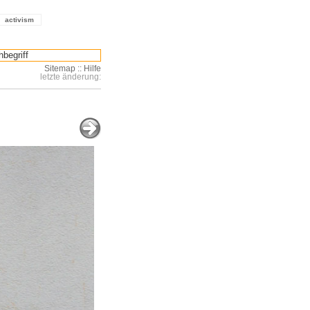
activism
Sitemap
::
Hilfe
letzte änderung: