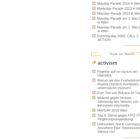
Mayday Parade 2014 in Wie
Madyday-Parade 2013 in W
Mayday-Parade 2013 in Wi
Mayday-Parade am 1. Mai 
in Wien
Mayday-Parade am 1. Mai 
in Wien
Euromayday 2008: CALL 2
ACTION
Texte zur Rubrik:
activism
Projekte auf no-racism.net -
Überblick
Warum wir den Freiheitskam
Rojava (Syrisch-Kurdistan)
unterstützen müssen!
Zum Tod von Bukasa Di-Tu
Wütend gegen Verbote –
Jahrestag des Verbots von
linksunten.indymedia
MAYDAY 2018 Wien
Tag X: Demo gegen FPÖ-Ö
Regierungsangelobung!
Linksunten: Not in Germany
Anywhere Else: Repression
Silence Us!