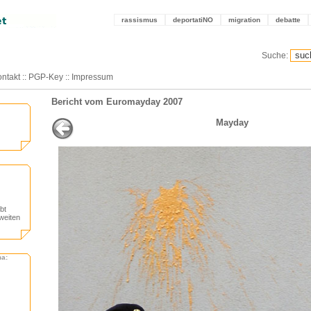
rassismus
deportatiNO
migration
debatte
Suche:
ntakt
::
PGP-Key
::
Impressum
Bericht vom Euromayday 2007
Mayday
bt
weiten
ma: