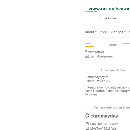
activism
About
::
Links
::
Buchtips
::
Ko
Artikel
zum Artikel
zur bildergalerie
Links zum Artikel:
:: euromayday.at
:: euromayday.org
:: Feature von UK indymedia - gi
einen Überblick über die europa
Aktionen
Weitere Artikel zum The
euromayday
MAYDAY 2018 Wien
MAYDAY 2016 Wien