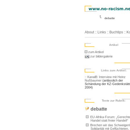
debatte
About
::
Links
::
Buchtips
::
Ko
Artikel
zum Artikel
zur bildergalerie
Links zum Artikel:
:: KanalB: Interview mit Heinz
Nußbaumer
(anlässlich der
Schändung der KZ-Gedenkstätt
2004)
Texte zur Rubrik:
debatte
EU-Afrika-Forum: „Gerecht
Handel statt freier Handel!“
Brechen wir das Schweigen
Solidarität mit Geflüchteten,