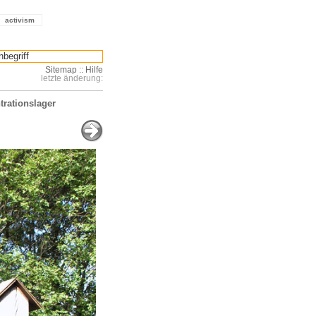
activism
Sitemap
::
Hilfe
letzte änderung:
trationslager