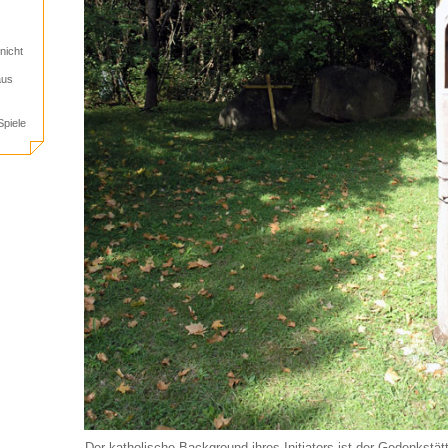
nicht
aus
piele
Der katholische Background ihres Initiators ist der Gedenkstä