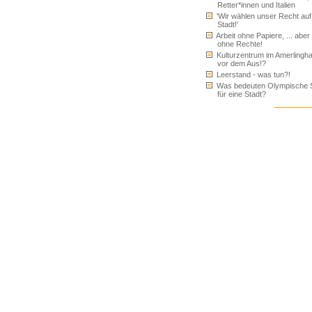
Retter*innen und Italien
'Wir wählen unser Recht auf
Stadt!'
Arbeit ohne Papiere, ... aber 
ohne Rechte!
Kulturzentrum im Amerlingh
vor dem Aus!?
Leerstand - was tun?!
Was bedeuten Olympische S
für eine Stadt?