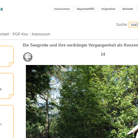
rassismus
deportatiNO
migration
debatte
Suche:
ntakt
::
PGP-Key
::
Impressum
Die Seegrotte und ihre verdrängte Vergangenheit als Konzen
14
e
er
!