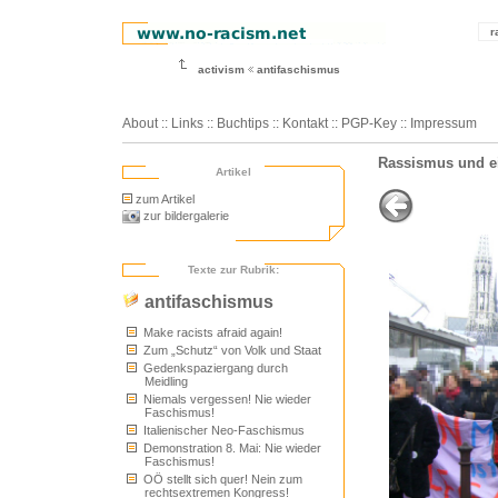
r
activism
antifaschismus
About
::
Links
::
Buchtips
::
Kontakt
::
PGP-Key
::
Impressum
Rassismus und e
Artikel
zum Artikel
zur bildergalerie
Texte zur Rubrik:
antifaschismus
Make racists afraid again!
Zum „Schutz“ von Volk und Staat
Gedenkspaziergang durch
Meidling
Niemals vergessen! Nie wieder
Faschismus!
Italienischer Neo-Faschismus
Demonstration 8. Mai: Nie wieder
Faschismus!
OÖ stellt sich quer! Nein zum
rechtsextremen Kongress!