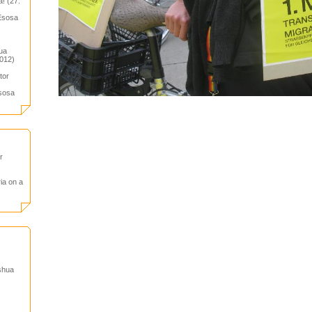
! (27.
 Esosa
hua
2012)
tor
Esosa
r
ria on a
shua