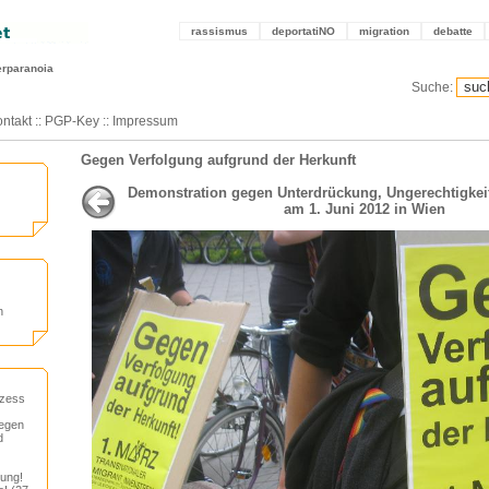
rassismus
deportatiNO
migration
debatte
erparanoia
Suche:
ntakt
::
PGP-Key
::
Impressum
Gegen Verfolgung aufgrund der Herkunft
Demonstration gegen Unterdrückung, Ungerechtigke
am 1. Juni 2012 in Wien
n
ozess
gegen
d
rung!