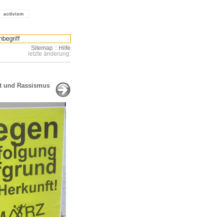
activism
Sitemap
::
Hilfe
letzte änderung:
it und Rassismus