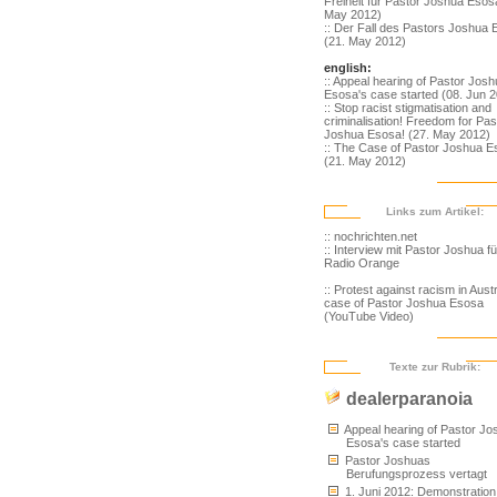
Freiheit für Pastor Joshua Esosa
May 2012)
:: Der Fall des Pastors Joshua
(21. May 2012)
english:
:: Appeal hearing of Pastor Jos
Esosa's case started (08. Jun 
:: Stop racist stigmatisation and
criminalisation! Freedom for Pas
Joshua Esosa! (27. May 2012)
:: The Case of Pastor Joshua 
(21. May 2012)
Links zum Artikel:
:: nochrichten.net
:: Interview mit Pastor Joshua fü
Radio Orange
:: Protest against racism in Aust
case of Pastor Joshua Esosa
(YouTube Video)
Texte zur Rubrik:
dealerparanoia
Appeal hearing of Pastor Jo
Esosa's case started
Pastor Joshuas
Berufungsprozess vertagt
1. Juni 2012: Demonstration