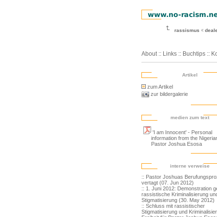
rassismus
deal
About
::
Links
::
Buchtips
::
Ko
Artikel
zum Artikel
zur bildergalerie
medien zum text
'I am Innocent' - Personal
information from the Nigeria
Pastor Joshua Esosa
interne verweise
:: Pastor Joshuas Berufungspr
vertagt (07. Jun 2012)
:: 1. Juni 2012: Demonstration 
rassistische Kriminalisierung un
Stigmatisierung (30. May 2012)
:: Schluss mit rassistischer
Stigmatisierung und Kriminalisie