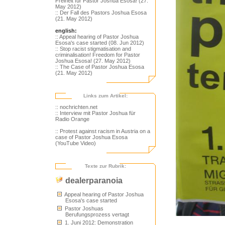
Freiheit für Pastor Joshua Esosa! (27.
May 2012)
:: Der Fall des Pastors Joshua Esosa
(21. May 2012)
english:
:: Appeal hearing of Pastor Joshua
Esosa's case started (08. Jun 2012)
:: Stop racist stigmatisation and
criminalisation! Freedom for Pastor
Joshua Esosa! (27. May 2012)
:: The Case of Pastor Joshua Esosa
(21. May 2012)
Links zum Artikel:
:: nochrichten.net
:: Interview mit Pastor Joshua für
Radio Orange
:: Protest against racism in Austria on a
case of Pastor Joshua Esosa
(YouTube Video)
Texte zur Rubrik:
dealerparanoia
Appeal hearing of Pastor Joshua
Esosa's case started
Pastor Joshuas
Berufungsprozess vertagt
1. Juni 2012: Demonstration