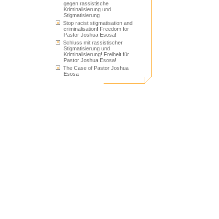
gegen rassistische
Kriminalisierung und
Stigmatisierung
Stop racist stigmatisation and
criminalisation! Freedom for
Pastor Joshua Esosa!
Schluss mit rassistischer
Stigmatisierung und
Kriminalisierung! Freiheit für
Pastor Joshua Esosa!
The Case of Pastor Joshua
Esosa