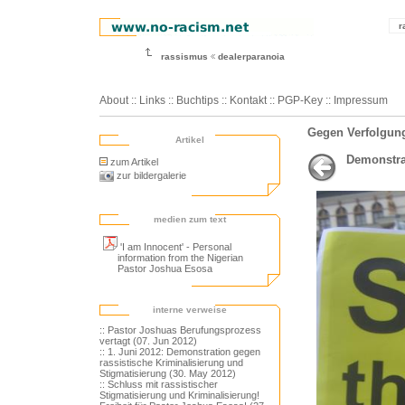
r
rassismus
dealerparanoia
About
::
Links
::
Buchtips
::
Kontakt
::
PGP-Key
::
Impressum
Gegen Verfolgung
Artikel
Demonstra
zum Artikel
zur bildergalerie
medien zum text
'I am Innocent' - Personal
information from the Nigerian
Pastor Joshua Esosa
interne verweise
:: Pastor Joshuas Berufungsprozess
vertagt (07. Jun 2012)
:: 1. Juni 2012: Demonstration gegen
rassistische Kriminalisierung und
Stigmatisierung (30. May 2012)
:: Schluss mit rassistischer
Stigmatisierung und Kriminalisierung!