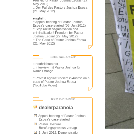
Freiheit für Pastor Joshua Esosa! (27.
May 2012)
:: Der Fall des Pastors Joshua Esosa
(21. May 2012)
english:
:: Appeal hearing of Pastor Joshua
Esosa's case started (08. Jun 2012)
:: Stop racist stigmatisation and
criminalisation! Freedom for Pastor
Joshua Esosa! (27. May 2012)
:: The Case of Pastor Joshua Esosa
(21. May 2012)
Links zum Artikel:
:: nochrichten.net
:: Interview mit Pastor Joshua für
Radio Orange
:: Protest against racism in Austria on a
case of Pastor Joshua Esosa
(YouTube Video)
Texte zur Rubrik:
dealerparanoia
Appeal hearing of Pastor Joshua
Esosa's case started
Pastor Joshuas
Berufungsprozess vertagt
1. Juni 2012: Demonstration