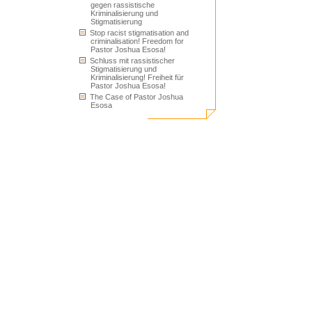
gegen rassistische
Kriminalisierung und
Stigmatisierung
Stop racist stigmatisation and
criminalisation! Freedom for
Pastor Joshua Esosa!
Schluss mit rassistischer
Stigmatisierung und
Kriminalisierung! Freiheit für
Pastor Joshua Esosa!
The Case of Pastor Joshua
Esosa