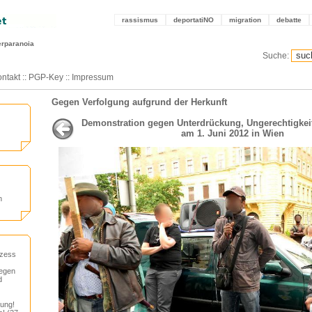
rassismus
deportatiNO
migration
debatte
erparanoia
Suche:
ntakt
::
PGP-Key
::
Impressum
Gegen Verfolgung aufgrund der Herkunft
Demonstration gegen Unterdrückung, Ungerechtigke
am 1. Juni 2012 in Wien
n
ozess
gegen
d
rung!