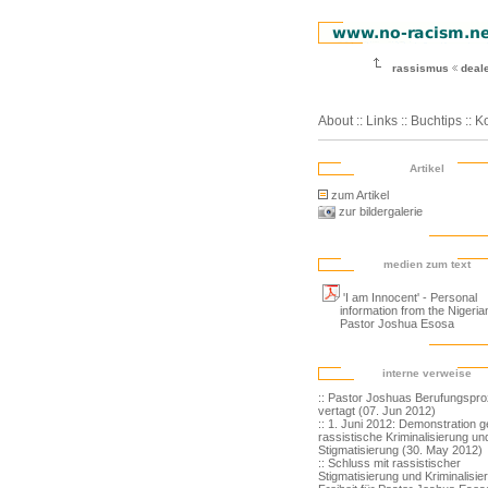
rassismus
deal
About
::
Links
::
Buchtips
::
Ko
Artikel
zum Artikel
zur bildergalerie
medien zum text
'I am Innocent' - Personal
information from the Nigeria
Pastor Joshua Esosa
interne verweise
:: Pastor Joshuas Berufungspr
vertagt (07. Jun 2012)
:: 1. Juni 2012: Demonstration 
rassistische Kriminalisierung un
Stigmatisierung (30. May 2012)
:: Schluss mit rassistischer
Stigmatisierung und Kriminalisie