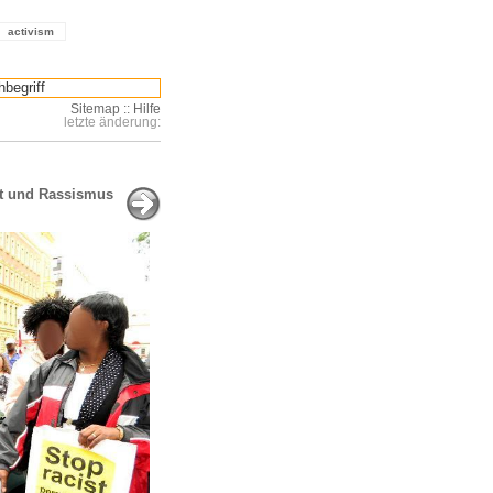
activism
Sitemap
::
Hilfe
letzte änderung:
it und Rassismus