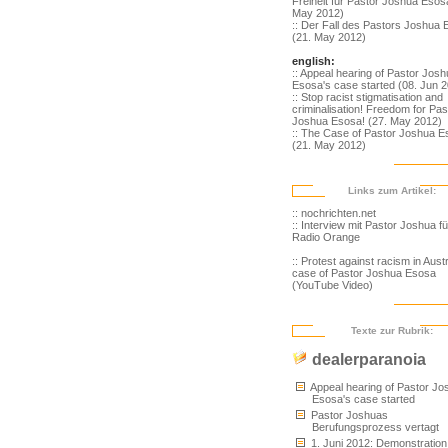
Freiheit für Pastor Joshua Esosa
May 2012)
:: Der Fall des Pastors Joshua
(21. May 2012)
english:
:: Appeal hearing of Pastor Jos
Esosa's case started (08. Jun 
:: Stop racist stigmatisation and
criminalisation! Freedom for Pas
Joshua Esosa! (27. May 2012)
:: The Case of Pastor Joshua 
(21. May 2012)
Links zum Artikel:
:: nochrichten.net
:: Interview mit Pastor Joshua fü
Radio Orange
:: Protest against racism in Aust
case of Pastor Joshua Esosa
(YouTube Video)
Texte zur Rubrik:
dealerparanoia
Appeal hearing of Pastor Jo
Esosa's case started
Pastor Joshuas
Berufungsprozess vertagt
1. Juni 2012: Demonstration