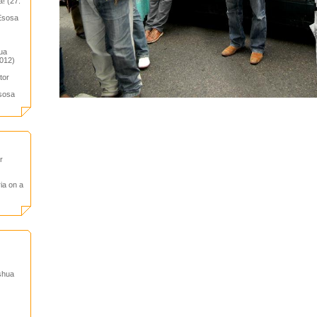
! (27.
 Esosa
hua
2012)
tor
Esosa
r
ria on a
shua