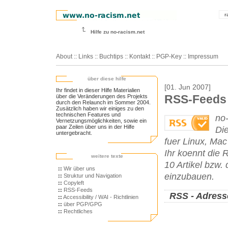
r
Hilfe zu no-racism.net
About
::
Links
::
Buchtips
::
Kontakt
::
PGP-Key
::
Impressum
über diese hilfe
[01. Jun 2007]
Ihr findet in dieser Hilfe Materialien
über die Veränderungen des Projekts
RSS-Feeds
durch den Relaunch im Sommer 2004.
Zusätzlich haben wir einiges zu den
technischen Features und
no-
Vernetzungsmöglichkeiten, sowie ein
paar Zeilen über uns in der Hilfe
Di
untergebracht.
fuer Linux, Ma
Ihr koennt die
weitere texte
10 Artikel bzw.
::
Wir über uns
einzubauen.
::
Struktur und Navigation
::
Copyleft
::
RSS-Feeds
RSS - Adress
::
Accessibility / WAI - Richtlinien
::
über PGP/GPG
::
Rechtliches