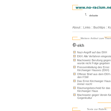
debatte
About
::
Links
::
Buchtips
::
Ko
Weitere Artikel zum The
ekh
Nazi-Angriff auf das EKH
EKH: Alle Verfahren eingestel
Machowetz Berufung gege
wurde nicht Folge gegeben
Pressemitteilung des Ernst
Kirchweger Hauses (EKH)
Offener Brief aus dem EKH 
den FSW
Das Ernst Kirchweger Haus 
immer noch!
Räumungsbescheid für das 
Kirchweger Haus
Machowetz gegen Verein fü
Gegenkultur
Texte zur Rubrik: