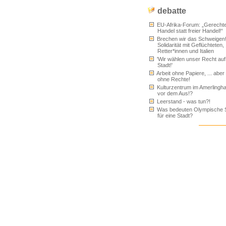
debatte
EU-Afrika-Forum: „Gerecht
Handel statt freier Handel!“
Brechen wir das Schweigen
Solidarität mit Geflüchteten,
Retter*innen und Italien
'Wir wählen unser Recht auf
Stadt!'
Arbeit ohne Papiere, ... aber 
ohne Rechte!
Kulturzentrum im Amerlingh
vor dem Aus!?
Leerstand - was tun?!
Was bedeuten Olympische S
für eine Stadt?