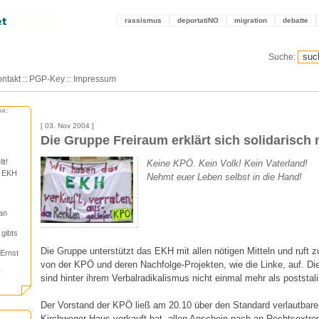
rassismus
deportatiNO
migration
debatte
Suche:
ntakt
::
PGP-Key
::
Impressum
ma:
[ 03. Nov 2004 ]
Die Gruppe Freiraum erklärt sich solidarisch
lt!
Keine KPÖ. Kein Volk! Kein Vaterland!
n EKH
Nehmt euer Leben selbst in die Hand!
an
gibts
Die Gruppe unterstützt das EKH mit allen nötigen Mitteln und ruft z
Ernst
von der KPÖ und deren Nachfolge-Projekten, wie die Linke, auf. Di
r
sind hinter ihrem Verbalradikalismus nicht einmal mehr als poststal
Der Vorstand der KPÖ ließ am 20.10 über den Standard verlautbare
Kirchweger-Haus verkauft hat, allen Anschein nach an Rechtsextrem