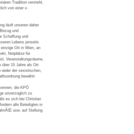
ionären Tradition versteht,
ich von einer x-
ng läuft unseren daher
n Bezug und
ie Schaffung und
sseren Lebens jenseits
 einzige Ort in Wien, an
kt, Notplätze für
eisl, Veranstaltungsräume,
 über 15 Jahre als Ort
 wider der sexistischen,
haftsordnung bewährt.
u kennen, die KPÖ
ge unverzüglich zu
lls es sich bei Christian
dern alle Beteiligten in
MalmÃŒ usw. auf Stellung