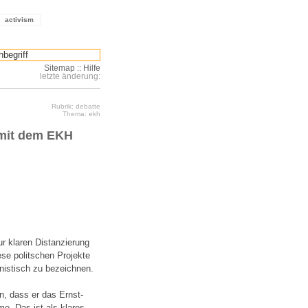
activism
Sitemap
::
Hilfe
letzte änderung:
Rubrik: debatte
Thema: ekh
 mit dem EKH
ur klaren Distanzierung
ese politschen Projekte
inistisch zu bezeichnen.
n, dass er das Ernst-
e. Das ist als klares