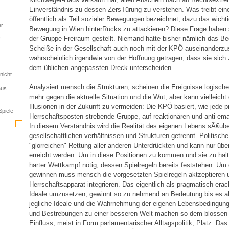
Einverständnis zu dessen ZersTürung zu verstehen. Was treibt eine 
öffentlich als Teil sozialer Bewegungen bezeichnet, dazu das wicht
er
Bewegung in Wien hinterRücks zu attackieren? Diese Frage haben si
der Gruppe Freiraum gestellt. Niemand hatte bisher nämlich das Bedü
!
Scheiße in der Gesellschaft auch noch mit der KPÖ auseinanderzu
wahrscheinlich irgendwie von der Hoffnung getragen, dass sie sich
dem üblichen angepassten Dreck unterscheiden.
nicht
Analysiert mensch die Strukturen, scheinen die Ereignisse logischer
aus
mehr gegen die aktuelle Situation und die Wut; aber kann vielleicht 
Illusionen in der Zukunft zu vermeiden: Die KPÖ basiert, wie jede p
piele
Herrschaftsposten strebende Gruppe, auf reaktionären und anti-em
In diesem Verständnis wird die Realität des eigenen Lebens sÃ€ube
gesellschaftlichen verhältnissen und Strukturen getrennt. Politisch
"glorreichen" Rettung aller anderen Unterdrückten und kann nur üb
erreicht werden. Um in diese Positionen zu kommen und sie zu halte
harter Wettkampf nötig, dessen Spielregeln bereits feststehen. U
gewinnen muss mensch die vorgesetzten Spielregeln aktzeptieren u
Herrschaftsapparat integrieren. Das eigentlich als pragmatisch er
Ideale umzusetzen, gewinnt so zu nehmend an Bedeutung bis es als
jegliche Ideale und die Wahrnehmung der eigenen Lebensbedingun
und Bestrebungen zu einer besseren Welt machen so dem blossen 
Einfluss; meist in Form parlamentarischer Alltagspolitik; Platz. Das