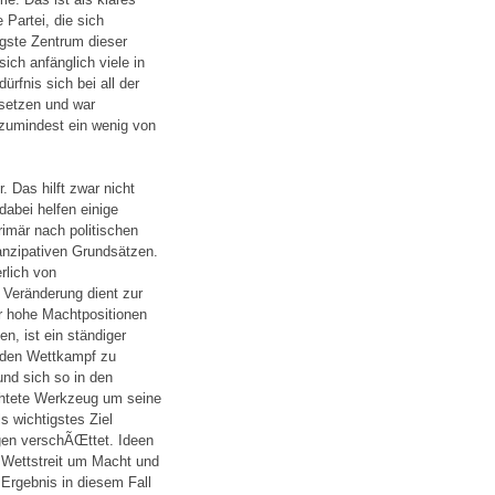
Partei, die sich
igste Zentrum dieser
ch anfänglich viele in
rfnis sich bei all der
setzen und war
 zumindest ein wenig von
. Das hilft zwar nicht
dabei helfen einige
rimär nach politischen
anzipativen Grundsätzen.
rlich von
e Veränderung dient zur
er hohe Machtpositionen
n, ist ein ständiger
m den Wettkampf zu
nd sich so in den
achtete Werkzeug um seine
 wichtigstes Ziel
gen verschÃŒttet. Ideen
Wettstreit um Macht und
 Ergebnis in diesem Fall