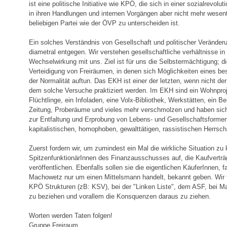
ist eine politische Initiative wie KPÖ, die sich in einer sozialrevolut
in ihren Handlungen und internen Vorgängen aber nicht mehr wesentl
beliebigen Partei wie der ÖVP zu unterscheiden ist.
Ein solches Verständnis von Gesellschaft und politischer Veränderu
diametral entgegen. Wir verstehen gesellschaftliche verhältnisse i
Wechselwirkung mit uns. Ziel ist für uns die Selbstermächtigung; d
Verteidigung von Freiräumen, in denen sich Möglichkeiten eines be
der Normalität auftun. Das EKH ist einer der letzten, wenn nicht der
dem solche Versuche praktiziert werden. Im EKH sind ein Wohnproje
Flüchtlinge, ein Infoladen, eine Volx-Bibliothek, Werkstätten, ein B
Zeitung, Proberäume und vieles mehr verschmolzen und haben sich
zur Entfaltung und Erprobung von Lebens- und Gesellschaftsformen
kapitalistischen, homophoben, gewalttätigen, rassistischen Herrsc
Zuerst fordern wir, um zumindest ein Mal die wirkliche Situation z
SpitzenfunktionärInnen des Finanzausschusses auf, die Kaufverträ
veröffentlichen. Ebenfalls sollen sie die eigentlichen KäuferInnen, fa
Machowetz nur um einen Mittelsmann handelt, bekannt geben. Wir for
KPÖ Strukturen (zB: KSV), bei der "Linken Liste", dem ASF, bei 
zu beziehen und vorallem die Konsquenzen daraus zu ziehen.
Worten werden Taten folgen!
Gruppe Freiraum