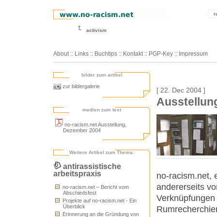
r
activism
About
::
Links
::
Buchtips
::
Kontakt
::
PGP-Key
::
Impressum
bilder zum artikel
zur bildergalerie
[ 22. Dec 2004 ]
Ausstellun
medien zum text
no-racism.net Ausstellung,
Dezember 2004
Weitere Artikel zum Thema:
antirassistische
arbeitspraxis
no-racism.net, 
andererseits vo
no-racism.net – Bericht vom
Abschiedsfest
Verknüpfungen z
Projekte auf no-racism.net - Ein
Überblick
Rumrecherchier
Erinnerung an die Gründung von