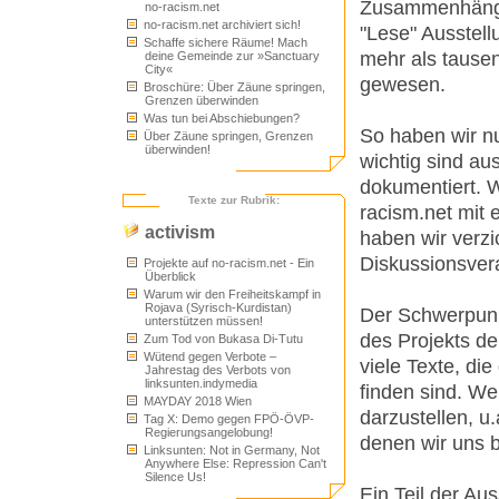
Zusammenhängen 
no-racism.net
no-racism.net archiviert sich!
"Lese" Ausstell
Schaffe sichere Räume! Mach
mehr als tausen
deine Gemeinde zur »Sanctuary
City«
gewesen.
Broschüre: Über Zäune springen,
Grenzen überwinden
Was tun bei Abschiebungen?
So haben wir nu
Über Zäune springen, Grenzen
überwinden!
wichtig sind a
dokumentiert. 
Texte zur Rubrik:
racism.net mit 
activism
haben wir verzi
Diskussionsvera
Projekte auf no-racism.net - Ein
Überblick
Warum wir den Freiheitskampf in
Rojava (Syrisch-Kurdistan)
Der Schwerpunk
unterstützen müssen!
des Projekts d
Zum Tod von Bukasa Di-Tutu
Wütend gegen Verbote –
viele Texte, die
Jahrestag des Verbots von
linksunten.indymedia
finden sind. We
MAYDAY 2018 Wien
darzustellen, u
Tag X: Demo gegen FPÖ-ÖVP-
Regierungsangelobung!
denen wir uns b
Linksunten: Not in Germany, Not
Anywhere Else: Repression Can't
Silence Us!
Ein Teil der Au