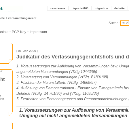
rassismus
deportatiNO
migration
debatte
ilfe
versammlungsrecht
Suche:
ntakt
::
PGP-Key
::
Impressum
[ 01. Jan 2005 ]
Judikatur des Verfassungsgerichtshofs und 
1. Voraussetzungen zur Auflösung von Versammlungen bzw. Umgan
ma:
angemeldeten Versammlungen (VfSlg.10443/85)
2. Untersagung von Versammlungen (VfSlg. B1801/98)
ht
3. Pflichten der VeranstalterIn (VfSlg. 14869/97)
4. Auflösung von Demonstrationen - Einsatz von Zwangsmitteln bzw
Behörde (VfSlg. 14 761/96) und (VfSlg. 11095/85)
r
5. Festhalten von Personengruppen und Personendurchsuchungen
den
1. Voraussetzungen zur Auflösung von Versamml
Umgang mit nicht-angemeldeten Versammlungen