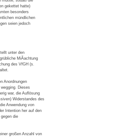
n mußte, sodaß die
n gekettet hatte)
amten besonders
fentlichen mündlichen
gen seien jedoch
ellt unter den
rübliche MiÃachtung
echung des VfGH (s.
ltet.
hen Anordnungen
t wegging. Dieses
erig war, die Auflösung
ssiven) Widerstandes des
r die Anwendung von
r Intention her auf den
 gegen die
 einer großen Anzahl von