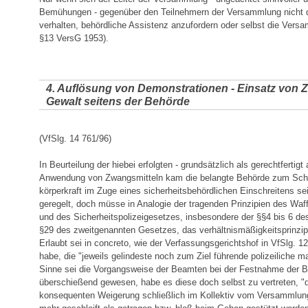
Bemühungen - gegenüber den Teilnehmern der Versammlung nicht d
verhalten, behördliche Assistenz anzufordern oder selbst die Vers
§13 VersG 1953).
4. Auflösung von Demonstrationen - Einsatz von 
Gewalt seitens der Behörde
(VfSlg. 14 761/96)
In Beurteilung der hiebei erfolgten - grundsätzlich als gerechtfertig
Anwendung von Zwangsmitteln kam die belangte Behörde zum Schl
körperkraft im Zuge eines sicherheitsbehördlichen Einschreitens sei
geregelt, doch müsse in Analogie der tragenden Prinzipien des Wa
und des Sicherheitspolizeigesetzes, insbesondere der §§4 bis 6 de
§29 des zweitgenannten Gesetzes, das verhältnismäßigkeitsprinzi
Erlaubt sei in concreto, wie der Verfassungsgerichtshof in VfSlg. 
habe, die "jeweils gelindeste noch zum Ziel führende polizeiliche
Sinne sei die Vorgangsweise der Beamten bei der Festnahme der B
überschießend gewesen, habe es diese doch selbst zu vertreten, "da
konsequenten Weigerung schließlich im Kollektiv vom Versammlung