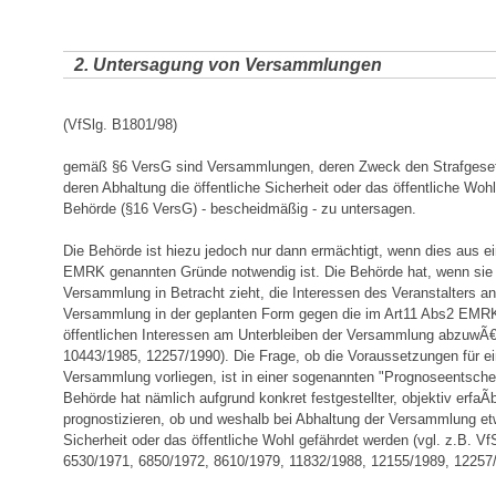
2. Untersagung von Versammlungen
(VfSlg. B1801/98)
gemäß §6 VersG sind Versammlungen, deren Zweck den Strafgesetz
deren Abhaltung die öffentliche Sicherheit oder das öffentliche Wohl
Behörde (§16 VersG) - bescheidmäßig - zu untersagen.
Die Behörde ist hiezu jedoch nur dann ermächtigt, wenn dies aus e
EMRK genannten Gründe notwendig ist. Die Behörde hat, wenn sie 
Versammlung in Betracht zieht, die Interessen des Veranstalters an
Versammlung in der geplanten Form gegen die im Art11 Abs2 EMR
öffentlichen Interessen am Unterbleiben der Versammlung abzuwÃ€g
10443/1985, 12257/1990). Die Frage, ob die Voraussetzungen für e
Versammlung vorliegen, ist in einer sogenannten "Prognoseentsche
Behörde hat nämlich aufgrund konkret festgestellter, objektiv erfaÃ
prognostizieren, ob und weshalb bei Abhaltung der Versammlung etw
Sicherheit oder das öffentliche Wohl gefährdet werden (vgl. z.B. Vf
6530/1971, 6850/1972, 8610/1979, 11832/1988, 12155/1989, 12257/1