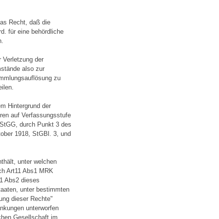
as Recht, daß die
d. für eine behördliche
n.
r Verletzung der
mstände also zur
ammlungsauflösung zu
ilen.
em Hintergrund der
eren auf Verfassungsstufe
 StGG, durch Punkt 3 des
ober 1918, StGBl. 3, und
nthält, unter welchen
ach Art11 Abs1 MRK
11 Abs2 dieses
taaten, unter bestimmten
ng dieser Rechte"
änkungen unterworfen
chen Gesellschaft im