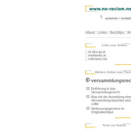
activism
rechtsh
About
::
Links
::
Buchtips
::
Ko
Links zum Artikel:
:: ris.bka.gv.at
:: mediaweb.at
:: volkstanz.net
Weitere Artikel zum The
versammlungsrec
Einführung in das
Versammlungsrecht
Was bei der Anmeldung eine
Versammlung beachtet wer
sollte
Verfassungsgesetze im
Originalwortlaut
Texte zur Rubrik: