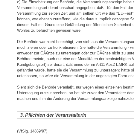
c) Die Einschätzung der Behörde, die Versammlungsanzeige habe 
Versammlungsort derart unscharf angegeben, daß - für den Fall der
Versammlung zur selben Zeit und am selben Ort wie das "EU-Fest" 
können, war ebenso zutreffend, wie die daraus implizit gezogene S
diesem Fall mit Grund eine Gefährdung der öffentlichen Sicherheit 
Wohles zu befürchten gewesen wäre.
Die Behörde war nicht berechtigt, von sich aus die Versammlungsa
modifizieren oder zu konkretisieren. Sie hatte die Versammlung - wi
entweder zur GÃ€nze zu untersagen oder zur GÃ€nze nicht zu unt
Behörde meinte, auch nur eine der Modalitäten der beabsichtigten
Kundgebungsort) sei derart, daß eines der im Art11 Abs2 EMRK a
gefährdet würde, hatte sie die Versammlung zu untersagen; hätte s
unterlassen, so wäre die Versammlung in der angezeigten Form erl
Sieht sich die Behörde veranlaßt, nur wegen eines einzelnen best
Untersagung auszusprechen, so hat sie zuvor den Veranstalter da
machen und ihm die Änderung der Versammlungsanzeige nahezuleg
3. Pflichten der VeranstalterIn
(VfSlg. 14869/97)