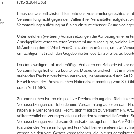
(VfSlg.10443/85)
ht
Eines der wesentlichsten Elemente des Versammlungsrechtes ist d
Versammlung nicht gegen den Willen ihrer Veranstalter aufgelöst wir
r
den
Versammlungsauflösung muß also ein zureichender Grund vorliege
Unter welchen (weiteren) Voraussetzungen die Auflösung einer unte
Anzeigepflicht veranstalteten Versammlung zulässig ist, welche U
MiÃachtung des §2 Abs1 VersG hinzutreten müssen, um zur Vers
ermächtigen, ist nach den Gegebenheiten des Einzelfalles zu beurte
Das im jeweiligen Fall rechtmäßige Verhalten der Behörde ist vor d
Versammlungsfreiheit zu beurteilen. Dieses Grundrecht ist in mehr
stehenden Rechtsvorschriften verankert, insbesondere durch Art12
Beschlusses der Provisorischen Nationalversammlung vom 30. Okt
durch Art11 MRK.
Zu untersuchen ist, ob die positive Rechtsordnung eine Richtlinie e
Voraussetzungen die Behörde eine Versammlung auflösen darf. N
haben alle Menschen das Recht, sich friedlich zu versammeln. Art
völkerrechtlichen Vertrages erlaubt aber den vertragschließenden S
Voraussetzungen von diesem Grundsatz abzugehen: "Die AusÃŒbu
(darunter des Versammlungsrechtes) "darf keinen anderen Einschr
werden als den vom Gesetz vorgesehenen, die in einer demokratis