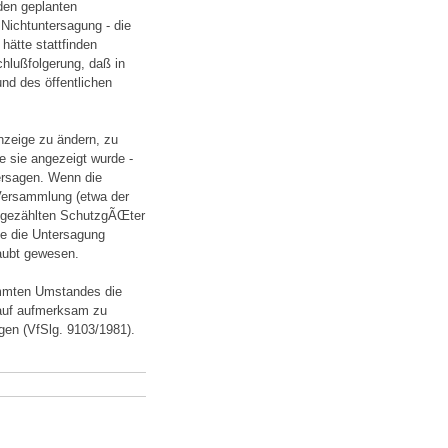
den geplanten
 Nichtuntersagung - die
hätte stattfinden
chlußfolgerung, daß in
und des öffentlichen
nzeige zu ändern, zu
e sie angezeigt wurde -
ersagen. Wenn die
 Versammlung (etwa der
ufgezählten SchutzgÃŒter
ie die Untersagung
aubt gewesen.
immten Umstandes die
rauf aufmerksam zu
en (VfSlg. 9103/1981).