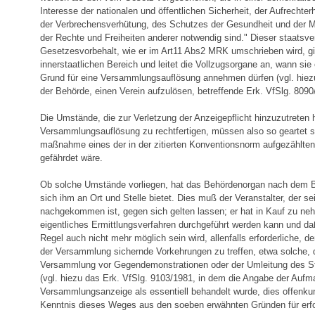
Interesse der nationalen und öffentlichen Sicherheit, der Aufrechte
der Verbrechensverhütung, des Schutzes der Gesundheit und der M
der Rechte und Freiheiten anderer notwendig sind." Dieser staatsvert
Gesetzesvorbehalt, wie er im Art11 Abs2 MRK umschrieben wird, gi
innerstaatlichen Bereich und leitet die Vollzugsorgane an, wann si
Grund für eine Versammlungsauflösung annehmen dürfen (vgl. hiez
der Behörde, einen Verein aufzulösen, betreffende Erk. VfSlg. 8090
Die Umstände, die zur Verletzung der Anzeigepflicht hinzuzutreten
Versammlungsauflösung zu rechtfertigen, müssen also so geartet s
maßnahme eines der in der zitierten Konventionsnorm aufgezählt
gefährdet wäre.
Ob solche Umstände vorliegen, hat das Behördenorgan nach dem Bi
sich ihm an Ort und Stelle bietet. Dies muß der Veranstalter, der sei
nachgekommen ist, gegen sich gelten lassen; er hat in Kauf zu ne
eigentliches Ermittlungsverfahren durchgeführt werden kann und da
Regel auch nicht mehr möglich sein wird, allenfalls erforderliche, d
der Versammlung sichernde Vorkehrungen zu treffen, etwa solche,
Versammlung vor Gegendemonstrationen oder der Umleitung des S
(vgl. hiezu das Erk. VfSlg. 9103/1981, in dem die Angabe der Aufma
Versammlungsanzeige als essentiell behandelt wurde, dies offenkun
Kenntnis dieses Weges aus den soeben erwähnten Gründen für erfor