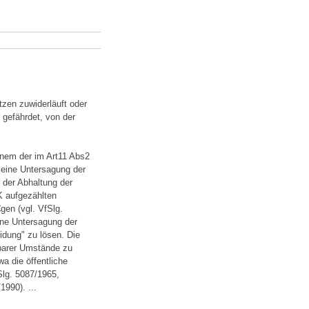
en zuwiderläuft oder
 gefährdet, von der
inem der im Art11 Abs2
eine Untersagung der
 der Abhaltung der
K aufgezählten
en (vgl. VfSlg.
ine Untersagung der
idung" zu lösen. Die
barer Umstände zu
a die öffentliche
Slg. 5087/1965,
990). ...