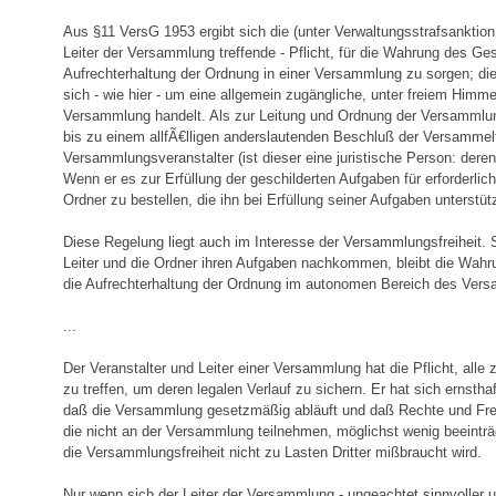
Aus §11 VersG 1953 ergibt sich die (unter Verwaltungsstrafsanktion
Leiter der Versammlung treffende - Pflicht, für die Wahrung des Ges
Aufrechterhaltung der Ordnung in einer Versammlung zu sorgen; di
sich - wie hier - um eine allgemein zugängliche, unter freiem Himme
Versammlung handelt. Als zur Leitung und Ordnung der Versammlun
bis zu einem allfÃ€lligen anderslautenden Beschluß der Versammel
Versammlungsveranstalter (ist dieser eine juristische Person: deren
Wenn er es zur Erfüllung der geschilderten Aufgaben für erforderlich
Ordner zu bestellen, die ihn bei Erfüllung seiner Aufgaben unterstüt
Diese Regelung liegt auch im Interesse der Versammlungsfreiheit. 
Leiter und die Ordner ihren Aufgaben nachkommen, bleibt die Wah
die Aufrechterhaltung der Ordnung im autonomen Bereich des Vers
...
Der Veranstalter und Leiter einer Versammlung hat die Pflicht, all
zu treffen, um deren legalen Verlauf zu sichern. Er hat sich ernst
daß die Versammlung gesetzmäßig abläuft und daß Rechte und Fre
die nicht an der Versammlung teilnehmen, möglichst wenig beeinträ
die Versammlungsfreiheit nicht zu Lasten Dritter mißbraucht wird.
Nur wenn sich der Leiter der Versammlung - ungeachtet sinnvoller 