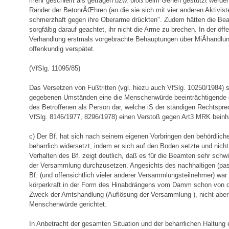
mehr geschleift als getragen bzw. bloß beim Gehen gestützt werde
Ränder der BetonrÃŒhren (an die sie sich mit vier anderen Aktiviste
schmerzhaft gegen ihre Oberarme drückten". Zudem hätten die Be
sorgfältig darauf geachtet, ihr nicht die Arme zu brechen. In der öf
Verhandlung erstmals vorgebrachte Behauptungen über MiÃhandlun
offenkundig verspätet.
(VfSlg. 11095/85)
Das Versetzen von Fußtritten (vgl. hiezu auch VfSlg. 10250/1984) st
gegebenen Umständen eine die Menschenwürde beeinträchtigende g
des Betroffenen als Person dar, welche iS der ständigen Rechtspr
VfSlg. 8146/1977, 8296/1978) einen Verstoß gegen Art3 MRK beinha
c) Der Bf. hat sich nach seinem eigenen Vorbringen den behördlic
beharrlich widersetzt, indem er sich auf den Boden setzte und nich
Verhalten des Bf. zeigt deutlich, daß es für die Beamten sehr schwi
der Versammlung durchzusetzen. Angesichts des nachhaltigen (pa
Bf. (und offensichtlich vieler anderer Versammlungsteilnehmer) wa
körperkraft in der Form des Hinabdrängens vom Damm schon von de
Zweck der Amtshandlung (Auflösung der Versammlung ), nicht aber
Menschenwürde gerichtet.
In Anbetracht der gesamten Situation und der beharrlichen Haltung