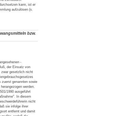
urchsetzen kann, ist er
ammlung aufzulösen (s.
Zwangsmitteln bzw.
t angesehenen -
uß, der Einsatz von
 zwar gesetzlich nicht
ffengebrauchsgesetzes
s zuerst genannten sowie
p herangezogen werden.
12501/1990 ausgeführt
 maßnahme". In diesem
eschwerdeführerin nicht
ß sie infolge ihrer
sort entfernt und damit