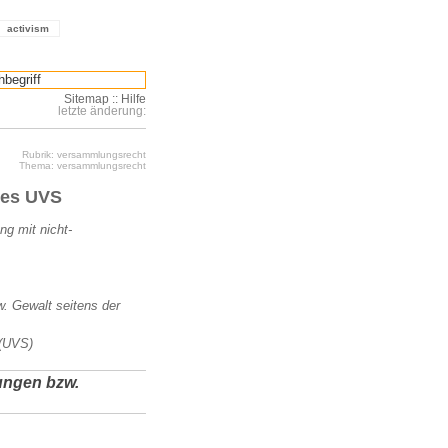
activism
Sitemap
::
Hilfe
letzte änderung:
Rubrik: versammlungsrecht
Thema: versammlungsrecht
des UVS
g mit nicht-
. Gewalt seitens der
 (UVS)
ungen bzw.