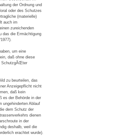
rhaltung der Ordnung und
oral oder des Schutzes
ragliche (materielle)
lt auch im
e einen zureichenden
u das die Ermächtigung
/1977).
 haben, um eine
ein, daß ohne diese
en SchutzgÃŒter
ld zu beurteilen, das
ner Anzeigepflicht nicht
hmen, daß kein
ß es der Behörde in der
en ungehinderten Ablauf
 die dem Schutz der
trassenverkehrs dienen
rschroute in der
dig deshalb, weil die
derlich erachtet wurde).