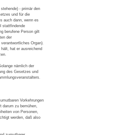
 stehende) - primär den
etzes und für die
es auch dann, wenn es
l stattfindende
g berufene Person gilt
ten der
 verantwortliches Organ).
 hält, hat er ausreichend
zen.
Solange nämlich der
rung des Gesetzes und
ammlungsveranstalters.
e zumutbaren Vorkehrungen
haft darum zu bemühen,
iheiten von Personen,
chtigt werden, daß also
und zumutbarer