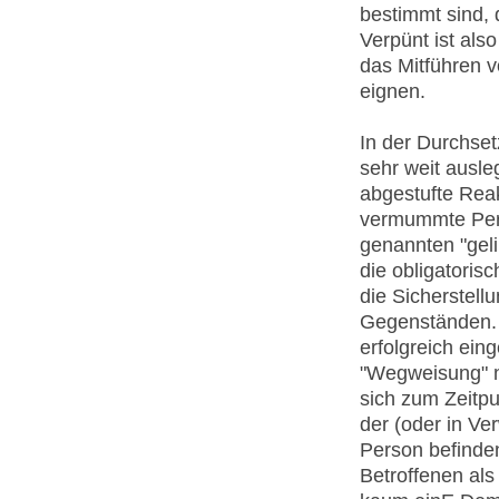
bestimmt sind, d
Verpünt ist als
das Mitführen 
eignen.
In der Durchse
sehr weit ausl
abgestufte Rea
vermummte Pers
genannten "geli
die obligatori
die Sicherstel
Gegenständen. 
erfolgreich ein
"Wegweisung" n
sich zum Zeitpu
der (oder in V
Person befinden
Betroffenen als