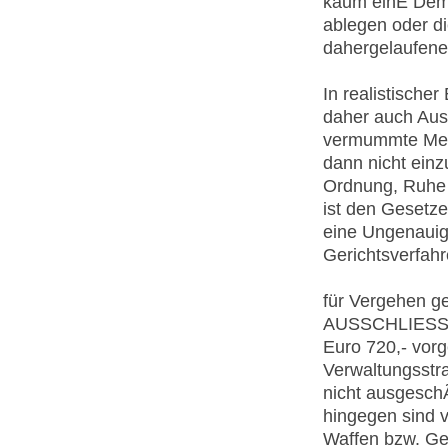
kaum einE Demo
ablegen oder di
dahergelaufener
In realistische
daher auch Ausn
vermummte Mens
dann nicht einz
Ordnung, Ruhe u
ist den Gesetze
eine Ungenauigk
Gerichtsverfahr
für Vergehen g
AUSSCHLIESSLI
Euro 720,- vorg
Verwaltungsstra
nicht ausgesch
hingegen sind 
Waffen bzw. Geg