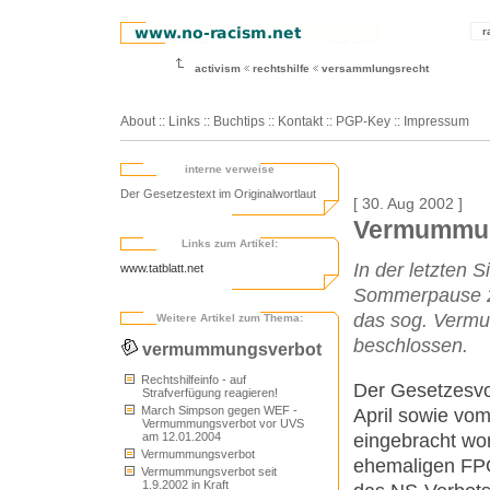
r
activism
rechtshilfe
versammlungsrecht
About
::
Links
::
Buchtips
::
Kontakt
::
PGP-Key
::
Impressum
interne verweise
Der Gesetzestext im Originalwortlaut
[ 30. Aug 2002 ]
Vermummun
Links zum Artikel:
In der letzten 
www.tatblatt.net
Sommerpause 2
das sog. Verm
Weitere Artikel zum Thema:
beschlossen.
vermummungsverbot
Rechtshilfeinfo - auf
Der Gesetzesvo
Strafverfügung reagieren!
March Simpson gegen WEF -
April sowie vo
Vermummungsverbot vor UVS
eingebracht wo
am 12.01.2004
Vermummungsverbot
ehemaligen FPÖ-
Vermummungsverbot seit
1.9.2002 in Kraft