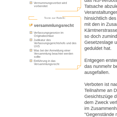
das NS-Verbots
Vermummungsverbot wird
Tatsache abzul
vorbereitet
Veranstaltungen
hinsichtlich de
Texte zur Rubrik:
mit den in Zus
versammlungsrecht
Kärntnerstrasse
Verfassungsgesetze im
so doch zumind
Originalwortlaut
Judikatur des
Gesetzeslage u
Verfassungsgerichtshofs und des
UVS
geduldet hat.
Was bei der Anmeldung einer
Versammlung beachtet werden
sollte
Entgegen erste
Einführung in das
Versammlungsrecht
das nunmehr b
ausgefallen.
Verboten ist n
Teilnahme an De
Gesichtszüge d
dem Zweck verh
im Zusammenhan
"Gegenstände m