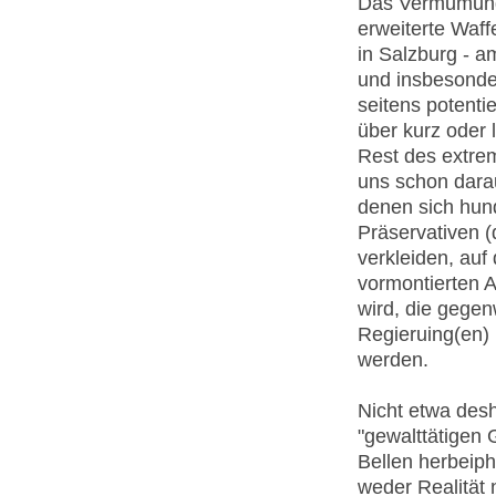
Das Vermumung
erweiterte Waff
in Salzburg - a
und insbesonde
seitens potenti
über kurz oder
Rest des extre
uns schon darau
denen sich hun
Präservativen (
verkleiden, auf
vormontierten 
wird, die gegen
Regieruing(en)
werden.
Nicht etwa desh
"gewalttätigen 
Bellen herbeiph
weder Realität 