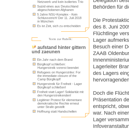
Delegation bes
Netzwerk und kein isoliertes Trio
Behörden für di
Suizid eines aus Deutschland
abgeschobenen Afghanen
5 Jahre NSU-Komplex - Kein
Schlussstrich! Der 11. Juli 2018
Die Protestak
in München
des 8. Juni 200
Es ist Zeit, sich zu entscheiden
Flüchtlinge ver
Lager aufmerks
Texte zur Rubrik:
Besuch einer De
aufstand hinter gittern
und zaeunen
ZAAB Oldenbur
Innenministeriu
Ein Jahr nach dem Brand
Bürglkopf schließen:
Lagerleiter Br
Hungerstreik vorerst beendet
des Lagers ein
Refugees on Hungerstrike: For
the immediate closure of the
hervorragenden
Camp Bürglkopf!
Hungerstreik für Freiheit - Lager
Bürglkopf schließen!
Doch die Flücht
Freiheit statt Lager! Solidarität mit
den Hungerstreikenden!
Präsentation de
Legitimer Protest für elementare
demokratische Rechte erneut
entspricht, obw
unter Strafe gestellt
Hoffnung statt Handschellen
war. Nach eine
Lager versamme
Infoveranstaltu