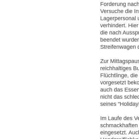
Forderung nach
Versuche die I
Lagerpersonal u
verhindert. Hie
die nach Ausspr
beendet wurden.
Streifenwagen d
Zur Mittagspau
reichhaltiges B
Flüchtlinge, die
vorgesetzt beko
auch das Essen
nicht das schle
seines "Holiday
Im Laufe des V
schmackhaften B
eingesetzt. Auc