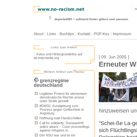
r
deportatiNO
aufstand hinter gittern und zaeunen
About
::
Links
::
Buchtips
::
Kontakt
::
PGP-Key
::
Impressum
Links zum Artikel:
:: Fotos und Hintergrundinfos auf
[ 09. Jun 2005 ]
de.indymedia.org
Erneuter W
Weitere Artikel zum Thema:
grenzregime
deutschland
Legitimer Protest für elementare
demokratische Rechte erneut
unter Strafe gestellt
#DW32: Kundgebung zum
Prozess gegen Geflüchtete in
hinzuweisen un
Augsburg
Hoffnung statt Handschellen
"Schei-ße La-ge
Call for solidarity: Donauwörth
police attack – Court proceedings
sich Flüchtling
against refugees in...
Der NSU war und ist ein