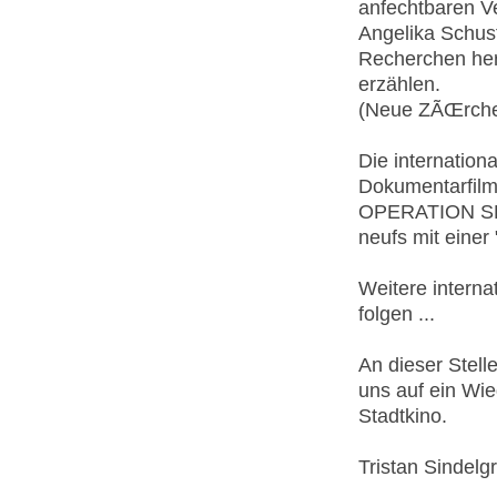
anfechtbaren V
Angelika Schust
Recherchen her
erzählen.
(Neue ZÃŒrche
Die internatio
Dokumentarfilmf
OPERATION SPR
neufs mit einer
Weitere interna
folgen ...
An dieser Stel
uns auf ein Wi
Stadtkino.
Tristan Sindelg