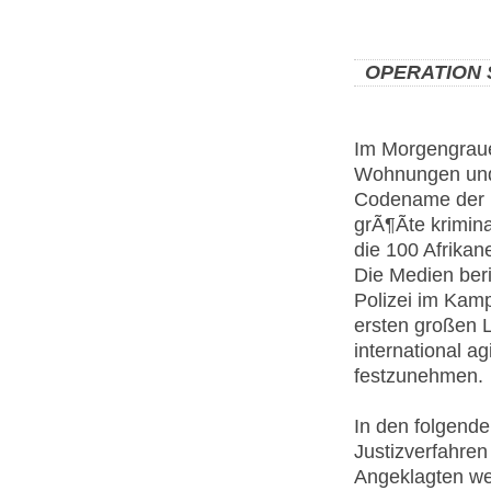
OPERATION 
Im Morgengraue
Wohnungen und 
Codename der Po
grÃ¶Ãte krimin
die 100 Afrikane
Die Medien ber
Polizei im Kamp
ersten großen L
international a
festzunehmen.
In den folgende
Justizverfahren 
Angeklagten we