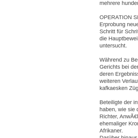
mehrere hunder
OPERATION SPRI
Erprobung neue
Schritt für Sch
die Hauptbeweis
untersucht.
Während zu Beg
Gerichts bei d
deren Ergebnis
weiteren Verlau
kafkaesken Zü
Beteiligte der i
haben, wie sie
Richter, AnwÃ€l
ehemaliger Kron
Afrikaner.
Darüber hinaus 