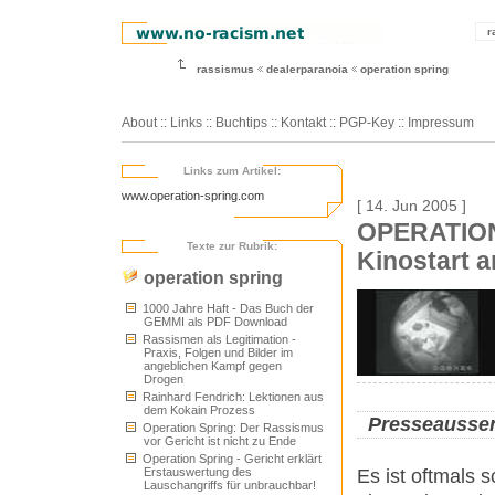
r
rassismus
dealerparanoia
operation spring
About
::
Links
::
Buchtips
::
Kontakt
::
PGP-Key
::
Impressum
Links zum Artikel:
www.operation-spring.com
[ 14. Jun 2005 ]
OPERATION S
Texte zur Rubrik:
Kinostart a
operation spring
1000 Jahre Haft - Das Buch der
GEMMI als PDF Download
Rassismen als Legitimation -
Praxis, Folgen und Bilder im
angeblichen Kampf gegen
Drogen
Rainhard Fendrich: Lektionen aus
dem Kokain Prozess
Presseausse
Operation Spring: Der Rassismus
vor Gericht ist nicht zu Ende
Operation Spring - Gericht erklärt
Es ist oftmals 
Erstauswertung des
Lauschangriffs für unbrauchbar!