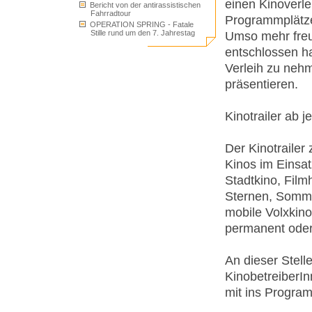
einen Kinoverle
Bericht von der antirassistischen
Fahrradtour
Programmplätze 
OPERATION SPRING - Fatale
Stille rund um den 7. Jahrestag
Umso mehr freu
entschlossen 
Verleih zu neh
präsentieren.
Kinotrailer ab j
Der Kinotraile
Kinos im Einsat
Stadtkino, Film
Sternen, Somme
mobile Volxkino
permanent oder
An dieser Stell
KinobetreiberInn
mit ins Progra