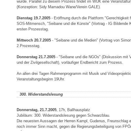
wurde. Parallel zu diesem Prozess findet im WUK eine Veranstaltun
(Konzeption: Sidy Mamadou Wane/Verein GALE).
Dienstag 19.7.2005
- Eröffnung durch die Plattform "Gerechtigkeit
SOS-Mitmensch, "Seibane und die Künste" (Vortrag - IG Bildende 
ersten Prozesstag.
Mittwoch 20.7.2005
- "Seibane und die Medien" (Vortrag von Simon
2.Prozesstag.
Donnerstag 21.7.2005
- "Seibane und die NGOs" (Diskussion mit 
und der Zivilgesellschaft), vorläufiger Endbericht zum Prozess.
An allen drei Tagen Rahmenprogramm mit Musik und Videoprojektio
Veranstaltungsbeginn 19Uhr.
300. Widerstandslesung
Donnerstag, 21.7.2005
, 17h, Ballhausplatz
Jubiläum: 300. Widerstandslesung gegen Schwarzblau.
Die neuesten Aussagen der Herren Kampl, Gudenus, Freunschlag et
noch immer Sinn macht, gegen die Regierungsbeteiligung von FPÖ/