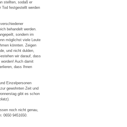
n stellten, sodaß er
 Tod festgestellt werden
n verschiedener
leich behandelt werden.
angepeilt, sondern im
enn möglichst viele Leute
ehmen könnten. Zeigen
de, und nicht dulden,
estehen wir darauf, dass
n worden! Auch damit
erlieren, dass Ihnen
und Einzelpersonen
zur gewohnten Zeit und
Donnerstag gibt es schon
latz).
wissen noch nicht genau,
en: 0650 9451650.