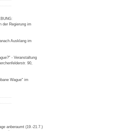
EBUNG:
n der Regierung im
danach Ausklang im
gue?" - Veranstaltung
rchenfelderstr. 90,
Seibane Wague" im
age anberaumt (19.-21.7.)