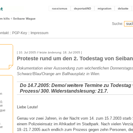
rassismus
deportatiNO
migration
debatte
m kills
Seibane Wague
Suche:
ntakt
::
PGP-Key
::
Impressum
[ 10. Jul 2005 // letzte änderung: 18. Jul 2005 ]
Proteste rund um den 2. Todestag von Seiba
Dokumentation einer Aussendung zum wöchentlichen Donnerstags
Schwarz/Blau/Orange am Ballhausplatz in Wien.
Do 14.7.2005: Demo/ weitere Termine zu Todestag
Prozess/ 300. Widerstandslesung: 21.7.
on
0.
ue
Liebe Leute!
ague
Genau vor zwei Jahren, in der Nacht vom 14. zum 15.7.2003 starb
.
einem Polizeieinsatz im Afrikadorf im Stadtpark. Nach vielen Ve
ue
19.-21.7.2005 auch endlich zum Prozess gegen zehn Personen, die