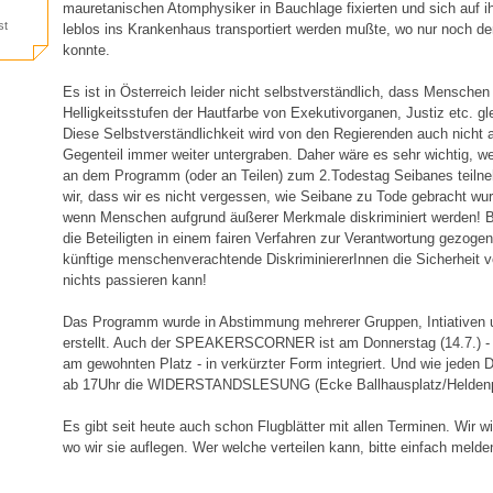
mauretanischen Atomphysiker in Bauchlage fixierten und sich auf ih
st
leblos ins Krankenhaus transportiert werden mußte, wo nur noch der
konnte.
Es ist in Österreich leider nicht selbstverständlich, dass Mensche
Helligkeitsstufen der Hautfarbe von Exekutivorganen, Justiz etc. g
Diese Selbstverständlichkeit wird von den Regierenden auch nicht 
Gegenteil immer weiter untergraben. Daher wäre es sehr wichtig, w
an dem Programm (oder an Teilen) zum 2.Todestag Seibanes teiln
wir, dass wir es nicht vergessen, wie Seibane zu Tode gebracht wur
wenn Menschen aufgrund äußerer Merkmale diskriminiert werden! B
die Beteiligten in einem fairen Verfahren zur Verantwortung gezoge
künftige menschenverachtende DiskriminiererInnen die Sicherheit v
nichts passieren kann!
Das Programm wurde in Abstimmung mehrerer Gruppen, Intiativen 
erstellt. Auch der SPEAKERSCORNER ist am Donnerstag (14.7.) - 
am gewohnten Platz - in verkürzter Form integriert. Und wie jeden 
ab 17Uhr die WIDERSTANDSLESUNG (Ecke Ballhausplatz/Heldenp
Es gibt seit heute auch schon Flugblätter mit allen Terminen. Wir 
wo wir sie auflegen. Wer welche verteilen kann, bitte einfach meld