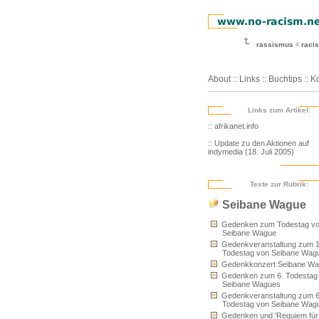
rassismus
racis
About
::
Links
::
Buchtips
::
Ko
Links zum Artikel:
:: afrikanet.info
:: Update zu den Aktionen auf
indymedia (18. Juli 2005)
Texte zur Rubrik:
Seibane Wague
Gedenken zum Todestag v
Seibane Wague
Gedenkveranstaltung zum 1
Todestag von Seibane Wag
Gedenkkonzert Seibane W
Gedenken zum 6. Todestag
Seibane Wagues
Gedenkveranstaltung zum 6
Todestag von Seibane Wag
Gedenken und 'Requiem für