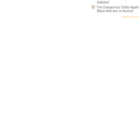
Seibane'
The Dangerous Odds Again
Black Africans In Austria