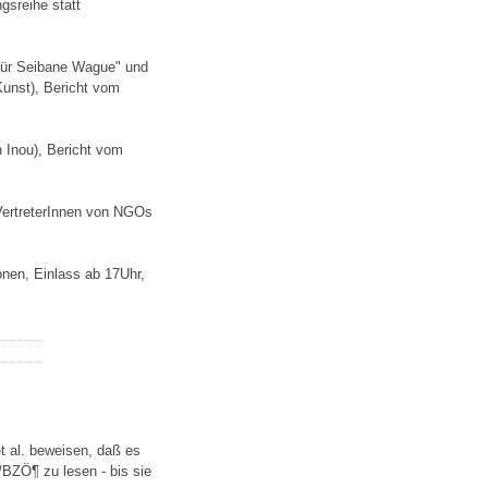
gsreihe statt
 für Seibane Wague" und
Kunst), Bericht vom
 Inou), Bericht vom
VertreterInnen von NGOs
nen, Einlass ab 17Uhr,
 al. beweisen, daß es
BZÖ¶ zu lesen - bis sie