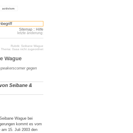
activism
Sitemap
::
Hilfe
letzte änderung:
Rubrik: Seibane Wague
Thema: 0aaa nicht zugeordnet
ne Wague
speakerscorner gegen
 von Seibane &
 Seibane Wague bei
rzügerungen kommt es vom
 am 15. Juli 2003 den