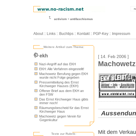
r
activism
antifaschismus
About
::
Links
::
Buchtips
::
Kontakt
::
PGP-Key
::
Impressum
Weitere Artikel zum Thema:
ekh
[ 14. Feb 2006 ]
Machowetz 
Nazi-Angriff auf das EKH
EKH: Alle Verfahren eingestellt!
Machowetz Berufung gegen EKH
wurde nicht Folge gegeben
Pressemitteilung des Ernst
Kirchweger Hauses (EKH)
Offener Brief aus dem EKH an
den FSW
Das Ernst Kirchweger Haus gibts
immer noch!
Räumungsbescheid für das Ernst
Aussendun
Kirchweger Haus
Machowetz gegen Verein für
Gegenkultur
Mit dem Verkau
Texte zur Rubrik: