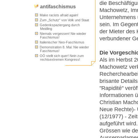
die Beschäftig
antifaschismus
Machowetz, Imm
Make racists afraid again!
Unternehmens un
Zum „Schutz“ von Volk und Staat
sein. Im Gegent
Gedenkspaziergang durch
Meidling
der Mieter des
Niemals vergessen! Nie wieder
verbundener Ge
Faschismus!
Italienischer Neo-Faschismus
Demonstration 8. Mai: Nie wieder
Faschismus!
Die Vorgeschi
OÖ stellt sich quer! Nein zum
Als im Herbst 
rechtsextremen Kongress!
Machowetz verk
Recherchearbei
brisante Details
"Rapidité" verö
Informationen 
Christian Mach
Neue Rechte)- Un
(12/1977) - Zei
aufgeführt wird
Grössen wie de
Ausserparlamen