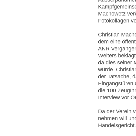
Kampfgemeinsch
Machowetz veröf
Fotokollagen ve
Christian Macho
dem eine öffen
ANR Vergangenhe
Weiters beklagt
da dies seiner
würde. Christia
der Tatsache, d
Eingangstüren d
die 100 ZeugIn
Interview vor O
Da der Verein 
nehmen will un
Handelsgericht.