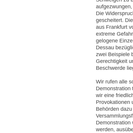
aufgezwungen, 
Die Widerspruc
gescheitert. Di
aus Frankfurt v
extreme Gefahr
gelogene Einzel
Dessau bezüglic
zwei Beispiele
Gerechtigkeit u
Beschwerde lie
Wir rufen alle 
Demonstration 
wir eine friedl
Provokationen u
Behörden dazu 
Versammlungsfre
Demonstration w
werden, ausüb