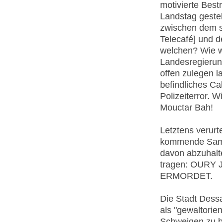
motivierte Best
Landstag gestell
zwischen dem s
Telecafé] und 
welchen? Wie w
Landesregierung
offen zulegen la
befindliches Ca
Polizeiterror. 
Mouctar Bah!
Letztens verurt
kommende Samst
davon abzuhalte
tragen: OURY
ERMORDET.
Die Stadt Dessa
als "gewaltori
Schweigen zu b