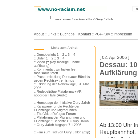
r
rassismus
racism kills
Oury Jalloh
About
::
Links
::
Buchtips
::
Kontakt
::
PGP-Key
::
Impressum
Links zum Artikel:
:: Demobericht 1
:: 2
:: 3
:: 4
[ 02. Apr 2006 ]
:: Bilder 1
:: 2
:: 3
:: 4
:: Video
(
:: play niedrige
:: hohe
Dessau: 10
auflösung
)
:: Kommentar: wir halten fest:
Aufklärung
rassismus tötet!
:: Pressemitteilung Dessauer Bündnis
gegen Rechtsextremismus
:: Erklärung der Nebenklage, 31. Mar
2006
:: Redebeiträge Plataforma + ARI
::
noborder Halle (Audio)
:: Homepage der Initiative Oury Jalloh
:: Karawane für die Rechte der
Flüchtlinge und MigrantInnen
:: The Voice Refugee Forum
:: Plataforma der MigrantInnen und
Flüchtlinge
:: Berichte zu Oury Jalloh
Ab 13:00 Uhr t
:: Oury Jalloh blogspot 7.1.2005
Hauptbahnhof, 
:: Film zum Tod von Oury Jalloh (p2p)