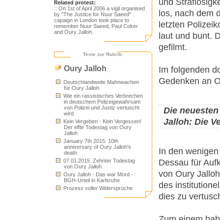
und Straflosigk
Related protest:
:: On 1st of April 2006 a vigil organised
los, nach dem 
by "The Justice for Nuur Saeed"
capaign in London took place to
letzten Polizei
remember Nuur Saeed, Paul Coker
and Oury Jalloh.
laut und bunt. 
gefilmt.
Texte zur Rubrik:
Oury Jalloh
Im folgenden do
Gedenken an Ou
Deutschlandweite Mahnwachen
für Oury Jalloh
Wie ein rassistisches Verbrechen
in deutschem Polizeigewahrsam
von Polizei und Justiz vertuscht
Die neuesten
wird
Jalloh: Die V
Kein Vergeben - Kein Vergessen!
Der elfte Todestag von Oury
Jalloh
January 7th 2015: 10th
anniversary of Oury Jalloh's
In den wenigen
death
07.01.2015: Zehnter Todestag
Dessau für Aufk
von Oury Jalloh
von Oury Jalloh 
Oury Jalloh - Das war Mord -
BGH-Urteil in Karlsruhe
des institution
Prozess voller Widersprüche
dies zu vertusc
Zum einem haben