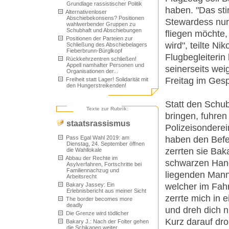
Grundlage rassistischer Politik
haben. "Das sti
Alternativenloser
Abschiebekonsens? Positionen
Stewardess nur g
wahlwerbender Gruppen zu
Schubhaft und Abschiebungen
fliegen möchte,
Positionen der Parteien zur
wird", teilte Ni
Schließung des Abschiebelagers
Fieberbrunn-Bürglkopf
Flugbegleiterin
Rückkehrzentren schließen!
Appell namhafter Personen und
seinerseits wei
Organisationen der...
Freitag im Gesp
Freiheit statt Lager! Solidarität mit
den Hungerstreikenden!
Statt den Schub
Texte zur Rubrik:
bringen, fuhren
staatsrassismus
Polizeisonderei
haben den Befeh
Pass Egal Wahl 2019: am
Dienstag, 24. September öffnen
zerrten sie Bak
die Wahllokale
Abbau der Rechte im
schwarzen Han
Asylverfahren, Fortschritte bei
Familiennachzug und
liegenden Mann 
Arbeitsrecht
welcher im Fah
Bakary Jassey: Ein
Erlebnisbericht aus meiner Sicht
zerrte mich in 
The border becomes more
deadly
und dreh dich n
Die Grenze wird tödlicher
Kurz darauf dro
Bakary J.: Nach der Folter gehen
die Schikanen weiter