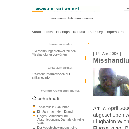
r
rassismus
staatsrassismus
About
::
Links
::
Buchtips
::
Kontakt
::
PGP-Key
::
Impressum
interne verweise
:: Vernehmungsprotokoll zu den
[ 14. Apr 2006 ]
Misshandlungsvorwürfen
Misshandlu
Links zum Artikel:
:: Weitere Informationen auf
afrikanet.info
Weitere Artikel zum Thema:
schubhaft
Todesfälle in Schubhaft
Am 7. April 200
Ein Jahr nach dem Brand
abgeschoben w
Gegen Schubhaft und
Abschiebungen: Da hab ich keine
Flughafen Wien
Wahl!
Flugzeug soll B
Der Abschiebekonsens, eine