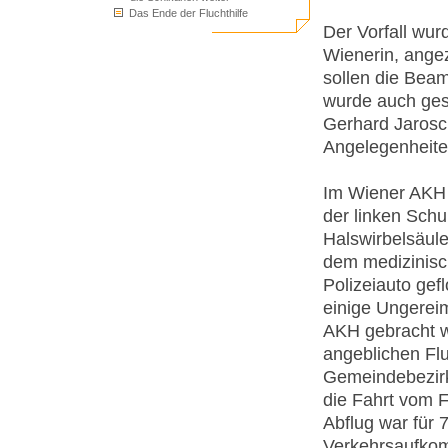
Das Ende der Fluchthilfe
Der Vorfall wur
Wienerin, ange
sollen die Beam
wurde auch ges
Gerhard Jarosch
Angelegenheite
Im Wiener AKH d
der linken Schu
Halswirbelsäul
dem medizinisc
Polizeiauto gef
einige Ungereim
AKH gebracht wu
angeblichen Fl
Gemeindebezirk,
die Fahrt vom F
Abflug war für 
Verkehrsaufkom