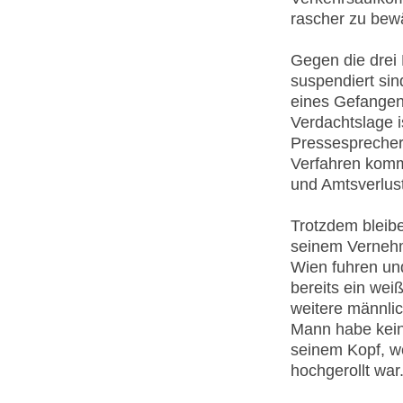
rascher zu bewä
Gegen die drei 
suspendiert si
eines Gefangen
Verdachtslage is
Pressesprecher 
Verfahren komm
und Amtsverlust
Trotzdem bleibe
seinem Vernehmu
Wien fuhren und
bereits ein wei
weitere männlic
Mann habe kein
seinem Kopf, w
hochgerollt war.