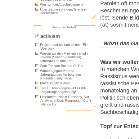
Parolen oft mon
Was tun bei Abschiebungen?
Beschmierungen
Über Zäune springen, Grenzen
überwinden!
löst. Sende Bi
(at) sosmitmen
Texte zur Rubrik:
activism
Wozu das Ga
Projekte auf no-racism.net - Ein
Überblick
Warum wir den Freiheitskampf in
Rojava (Syrisch-Kurdistan)
unterstützen müssen!
Was wir wolle
Zum Tod von Bukasa Di-Tutu
In manchen Wie
Wütend gegen Verbote –
Jahrestag des Verbots von
Rassismus werd
linksunten.indymedia
rassistische Be
MAYDAY 2018 Wien
Tag X: Demo gegen FPÖ-ÖVP-
monatelang an 
Regierungsangelobung!
Politik schiebe
Linksunten: Not in Germany, Not
Anywhere Else: Repression Can't
greift und rassi
Silence Us!
Sachbeschädigu
Topf zur Ents