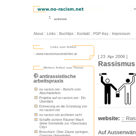
r
activism
About
::
Links
::
Buchtips
::
Kontakt
::
PGP-Key
::
Impressum
Links zum Artikel:
:: www.rassismusstreichen.at
[ 23. Apr 2006 ]
Rassismus 
Weitere Artikel zum Thema:
antirassistische
arbeitspraxis
no-racism.net – Bericht vom
Abschiedsfest
Projekte auf no-racism.net - Ein
Überblick
Erinnerung an die Gründung von
no-racism.net
no-racism.net archiviert sich!
website:
:: Ra
Schaffe sichere Räume! Mach
deine Gemeinde zur »Sanctuary
City«
Auf Aussenwänd
Broschüre: Über Zäune springen,
Grenzen überwinden