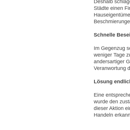
Deshalb schlage
Städte einen Fi
Hauseigentümer
Beschmierungen
Schnelle Bese
Im Gegenzug sol
weniger Tage zu
andersartiger G
Veranwortung de
Lösung endlic
Eine entspreche
wurde den zust
dieser Aktion e
Handeln erkann