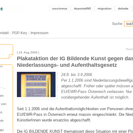
rassismus
deportatiNO
migration
debatte
Suche:
ntakt
::
PGP-Key
::
Impressum
Them
[ 24. Aug 2006 ]
Plakataktion der IG Bildende Kunst gegen da
Niederlassungs- und Aufenthaltsgesetz
ma:
24.8. bis 3.9.2006
Per 1.1.2006 sind Niederlassungsbewillig
abgeschafft. Früher oder später müssen a
 ...
EU/EWR-Pass Österreich verlassen. Nur 
zen
vorübergehender Aufenthalt ist möglich.
g von
Seit 1.1.2006 sind die Aufenthaltsmöglichkeiten von Personen ohne
es
EU/EWR-Pass in Österreich erneut massiv eingeschränkt. Die Niede
KünstlerInnen wurde ersatzlos abgeschafft.
ein
le!
Die IG BILDENDE KUNST thematisiert diese Situation mit einer Pla