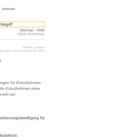
activism
Sitemap
::
Hilfe
letzte änderung:
Rubrik: activism
a: asyl- und fremdenrecht 2005
s
ungen für KünstlerInnen
lle KünstlerInnen ohne
mehr ein
rlassungsbewilligung für
kataktion.