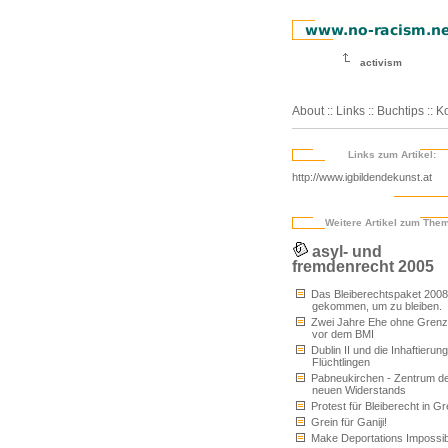
activism
About
::
Links
::
Buchtips
::
Ko
Links zum Artikel:
http://www.igbildendekunst.at
Weitere Artikel zum The
asyl- und
fremdenrecht 2005
Das Bleiberechtspaket 2008 -
gekommen, um zu bleiben.
Zwei Jahre Ehe ohne Gren
vor dem BMI
Dublin II und die Inhaftierun
Flüchtlingen
Pabneukirchen - Zentrum d
neuen Widerstands
Protest für Bleiberecht in Gr
Grein für Ganiji!
Make Deportations Impossib