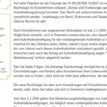
n
Auf zehn Plakaten an der Fassade der IG BILDENDE KUNST ist ein
Rechtslage für KünstlerInnen erläutert. Zentral sind Forderungen ge
Aufenthaltsregulierung formuliert: Das Recht auf unbeschränkten A
verwirklicht werden - unabhängig von Beruf, Einkommen und Staats
Gleiche Rechte für alle!
 Ein
Doch KünstlerInnen aus sogenannten Drittstaaten ist seit 1.1.2006 
Möglichkeit verwehrt, sich in Österreich niederzulassen, also dauer
pf in
eine Aufenthaltsbewilligung für den vorübergehenden Aufenthalt ist 
maximal für den Zeitraum eines Jahres, danach muss erneut anges
tu
bis zum Verlust auch dieses Aufenthaltstitels sind jedoch gezählt
Ansuchen kann auch der Antrag auf Aufenthaltsbewilligung wegen "
Niederlassung" einfach abgelehnt werden.
VP-
Das hat fatale Folgen: Die bisherige Gesetzeslage ermöglichte es
, Not
Einschränkungen und Hürden) allen KünstlerInnen ihren Lebensmitte
 Can't
suchen und zu finden. Jetzt sind nur mehr jene willkommen, die de
Die neue Rechtslage hat aber auch Auswirkungen auf KünstlerInnen
bereits viele Jahre hier leben und sich in Österreich niedergelassen
Seit dem 1.1.2006 gelten ihre Niederlassungsbewilligungen nur meh
Aufenthaltsbewilligungen, die lediglich einen vorübergehenden Aufen