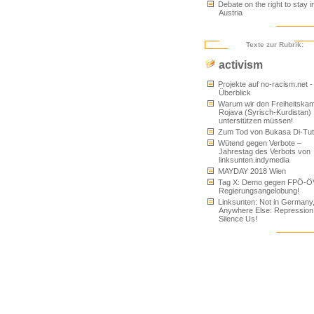
Debate on the right to stay i
Austria
Texte zur Rubrik:
activism
Projekte auf no-racism.net -
Überblick
Warum wir den Freiheitskam
Rojava (Syrisch-Kurdistan)
unterstützen müssen!
Zum Tod von Bukasa Di-Tu
Wütend gegen Verbote –
Jahrestag des Verbots von
linksunten.indymedia
MAYDAY 2018 Wien
Tag X: Demo gegen FPÖ-Ö
Regierungsangelobung!
Linksunten: Not in Germany
Anywhere Else: Repression
Silence Us!