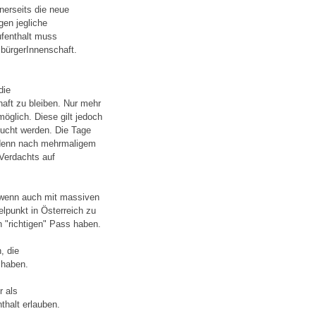
erseits die neue
gen jegliche
ufenthalt muss
bürgerInnenschaft.
die
haft zu bleiben. Nur mehr
möglich. Diese gilt jedoch
ucht werden. Die Tage
, denn nach mehrmaligem
Verdachts auf
 (wenn auch mit massiven
lpunkt in Österreich zu
n "richtigen" Pass haben.
, die
 haben.
r als
thalt erlauben.