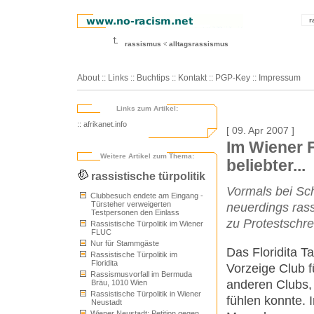
r
rassismus
alltagsrassismus
About
::
Links
::
Buchtips
::
Kontakt
::
PGP-Key
::
Impressum
Links zum Artikel:
:: afrikanet.info
[ 09. Apr 2007 ]
Im Wiener F
Weitere Artikel zum Thema:
beliebter...
rassistische türpolitik
Vormals bei Sch
Clubbesuch endete am Eingang -
Türsteher verweigerten
neuerdings rassi
Testpersonen den Einlass
zu Protestschre
Rassistische Türpolitik im Wiener
FLUC
Nur für Stammgäste
Das Floridita T
Rassistische Türpolitik im
Floridita
Vorzeige Club 
Rassismusvorfall im Bermuda
anderen Clubs, 
Bräu, 1010 Wien
Rassistische Türpolitik in Wiener
fühlen konnte. 
Neustadt
Wiener Neustadt: Petition gegen