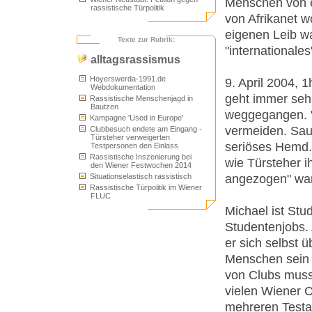
Menschen von ei
rassistische Türpolitik
von Afrikanet w
eigenen Leib wa
Texte zur Rubrik:
"internationale
alltagsrassismus
Hoyerswerda-1991.de
9. April 2004, 
Webdokumentation
geht immer sehr
Rassistische Menschenjagd in
Bautzen
weggegangen. "
Kampagne 'Used in Europe'
vermeiden. Sau
Clubbesuch endete am Eingang -
Türsteher verweigerten
seriöses Hemd. 
Testpersonen den Einlass
Rassistische Inszenierung bei
wie Türsteher i
den Wiener Festwochen 2014
angezogen" war.
Situationselastisch rassistisch
Rassistische Türpolitik im Wiener
FLUC
Michael ist Stud
Studentenjobs.
er sich selbst 
Menschen sein 
von Clubs musst
vielen Wiener C
mehreren Testa