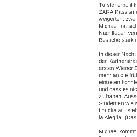
Türsteherpoliti
ZARA Rassismus
weigerten, zwei
Michael hat si
Nachtleben vera
Besuche stark r
In dieser Nacht 
der Kärtnerstr
ersten Wiener B
mehr an die frü
eintreten konnt
und dass es nic
zu haben. Ausse
Studenten wie M
floridita.at - 
la Alegria" (Da
Michael kommt a