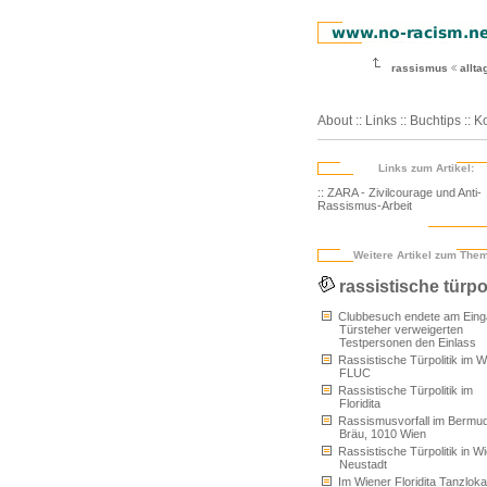
rassismus
allt
About
::
Links
::
Buchtips
::
Ko
Links zum Artikel:
:: ZARA - Zivilcourage und Anti-
Rassismus-Arbeit
Weitere Artikel zum The
rassistische türpol
Clubbesuch endete am Eing
Türsteher verweigerten
Testpersonen den Einlass
Rassistische Türpolitik im W
FLUC
Rassistische Türpolitik im
Floridita
Rassismusvorfall im Bermu
Bräu, 1010 Wien
Rassistische Türpolitik in W
Neustadt
Im Wiener Floridita Tanzlokal