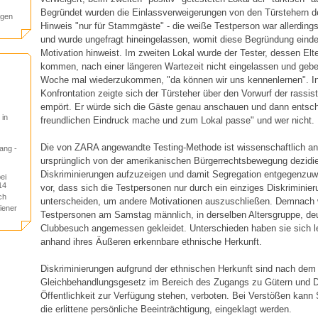
Begründet wurden die Einlassverweigerungen von den Türstehern d
egen
Hinweis "nur für Stammgäste" - die weiße Testperson war allerdin
und wurde ungefragt hineingelassen, womit diese Begründung eindeu
Motivation hinweist. Im zweiten Lokal wurde der Tester, dessen Elt
kommen, nach einer längeren Wartezeit nicht eingelassen und gebe
Woche mal wiederzukommen, "da können wir uns kennenlernen". In
Konfrontation zeigte sich der Türsteher über den Vorwurf der rassis
empört. Er würde sich die Gäste genau anschauen und dann entsch
 in
freundlichen Eindruck mache und zum Lokal passe" und wer nicht.
Die von ZARA angewandte Testing-Methode ist wissenschaftlich a
ang -
ursprünglich von der amerikanischen Bürgerrechtsbewegung dezidier
Diskriminierungen aufzuzeigen und damit Segregation entgegenzuw
ei
14
vor, dass sich die Testpersonen nur durch ein einziges Diskrimini
ch
unterscheiden, um andere Motivationen auszuschließen. Demnach 
iener
Testpersonen am Samstag männlich, in derselben Altersgruppe, de
Clubbesuch angemessen gekleidet. Unterschieden haben sie sich led
anhand ihres Äußeren erkennbare ethnische Herkunft.
Diskriminierungen aufgrund der ethnischen Herkunft sind nach dem 
Gleichbehandlungsgesetz im Bereich des Zugangs zu Gütern und Di
Öffentlichkeit zur Verfügung stehen, verboten. Bei Verstößen kann
die erlittene persönliche Beeinträchtigung, eingeklagt werden.