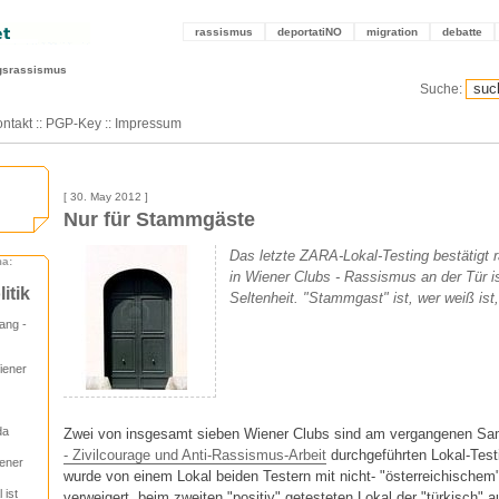
rassismus
deportatiNO
migration
debatte
agsrassismus
Suche:
ntakt
::
PGP-Key
::
Impressum
[ 30. May 2012 ]
Nur für Stammgäste
Das letzte ZARA-Lokal-Testing bestätigt r
ma:
in Wiener Clubs - Rassismus an der Tür ist
itik
Seltenheit. "Stammgast" ist, wer weiß ist,
ang -
iener
da
Zwei von insgesamt sieben Wiener Clubs sind am vergangenen S
- Zivilcourage und Anti-Rassismus-Arbeit
durchgeführten Lokal-Test
iener
wurde von einem Lokal beiden Testern mit nicht- "österreichischem
 ist
verweigert, beim zweiten "positiv" getesteten Lokal der "türkisch"