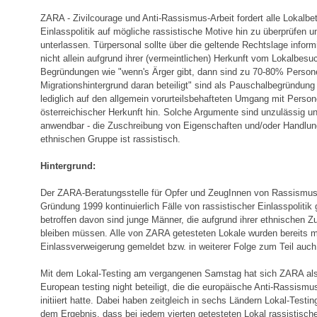
ZARA - Zivilcourage und Anti-Rassismus-Arbeit fordert alle Lokalbet
Einlasspolitik auf mögliche rassistische Motive hin zu überprüfen 
unterlassen. Türpersonal sollte über die geltende Rechtslage infor
nicht allein aufgrund ihrer (vermeintlichen) Herkunft vom Lokalbes
Begründungen wie "wenn's Ärger gibt, dann sind zu 70-80% Person
Migrationshintergrund daran beteiligt" sind als Pauschalbegründung
lediglich auf den allgemein vorurteilsbehafteten Umgang mit Pers
österreichischer Herkunft hin. Solche Argumente sind unzulässig und
anwendbar - die Zuschreibung von Eigenschaften und/oder Handlun
ethnischen Gruppe ist rassistisch.
Hintergrund:
Der ZARA-Beratungsstelle für Opfer und ZeugInnen von Rassismus 
Gründung 1999 kontinuierlich Fälle von rassistischer Einlasspoliti
betroffen davon sind junge Männer, die aufgrund ihrer ethnischen Z
bleiben müssen. Alle von ZARA getesteten Lokale wurden bereits 
Einlassverweigerung gemeldet bzw. in weiterer Folge zum Teil auch
Mit dem Lokal-Testing am vergangenen Samstag hat sich ZARA als 
European testing night beteiligt, die die europäische Anti-Rass
initiiert hatte. Dabei haben zeitgleich in sechs Ländern Lokal-Testin
dem Ergebnis, dass bei jedem vierten getesteten Lokal rassistisc