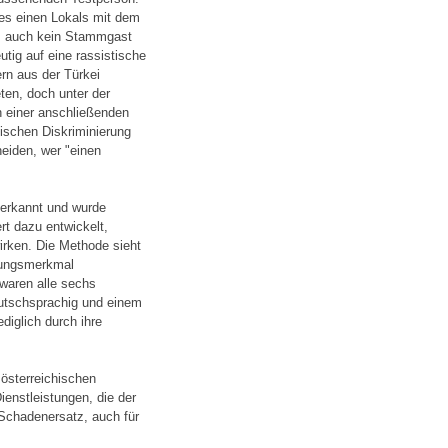
es einen Lokals mit dem
gs auch kein Stammgast
tig auf eine rassistische
ern aus der Türkei
ten, doch unter der
 einer anschließenden
tischen Diskriminierung
eiden, wer "einen
nerkannt und wurde
t dazu entwickelt,
irken. Die Methode sieht
erungsmerkmal
waren alle sechs
utschsprachig und einem
iglich durch ihre
österreichischen
enstleistungen, die der
 Schadenersatz, auch für