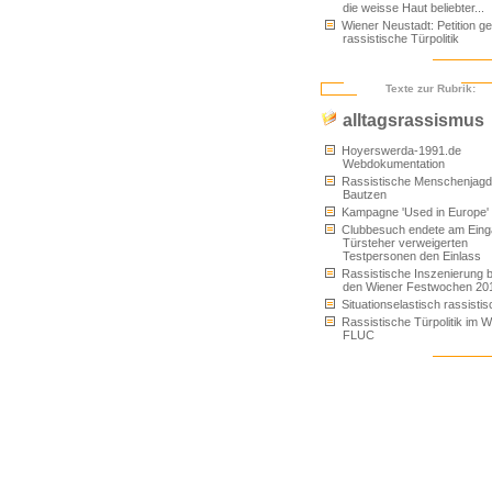
die weisse Haut beliebter...
Wiener Neustadt: Petition g
rassistische Türpolitik
Texte zur Rubrik:
alltagsrassismus
Hoyerswerda-1991.de
Webdokumentation
Rassistische Menschenjagd
Bautzen
Kampagne 'Used in Europe'
Clubbesuch endete am Eing
Türsteher verweigerten
Testpersonen den Einlass
Rassistische Inszenierung b
den Wiener Festwochen 20
Situationselastisch rassistis
Rassistische Türpolitik im W
FLUC