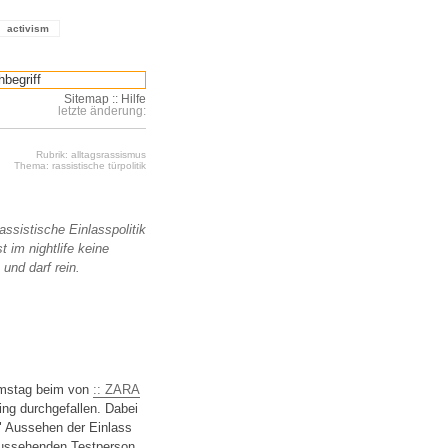
activism
Sitemap
::
Hilfe
letzte änderung:
Rubrik: alltagsrassismus
Thema: rassistische türpolitik
assistische Einlasspolitik
 im nightlife keine
 und darf rein.
amstag beim von
:: ZARA
ing durchgefallen. Dabei
" Aussehen der Einlass
 aussehenden Testperson.