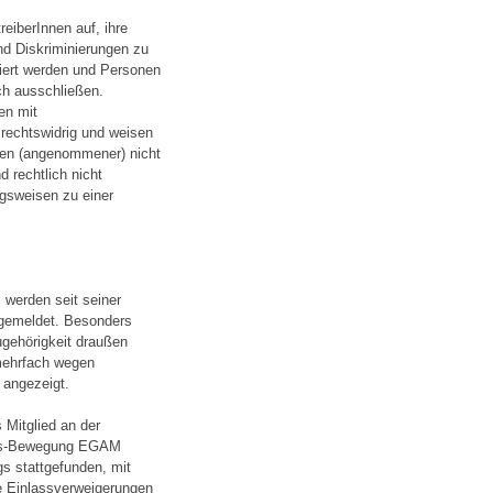
reiberInnen auf, ihre
und Diskriminierungen zu
miert werden und Personen
uch ausschließen.
en mit
 rechtswidrig und weisen
onen (angenommener) nicht
 rechtlich nicht
gsweisen zu einer
werden seit seiner
k gemeldet. Besonders
ugehörigkeit draußen
mehrfach wegen
 angezeigt.
Mitglied an der
ismus-Bewegung EGAM
gs stattgefunden, mit
he Einlassverweigerungen