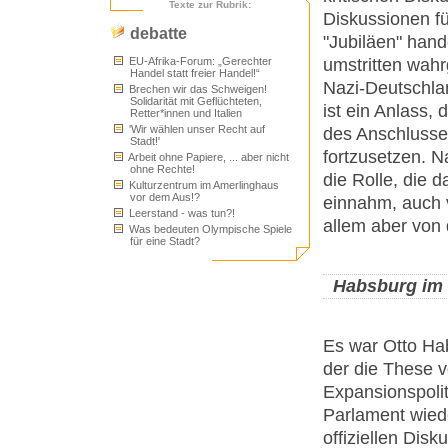
Texte zur Rubrik:
Diskussionen f
debatte
"Jubiläen" hand
umstritten wah
EU-Afrika-Forum: „Gerechter
Handel statt freier Handel!“
Nazi-Deutschlan
Brechen wir das Schweigen!
Solidarität mit Geflüchteten,
ist ein Anlass, 
Retter*innen und Italien
'Wir wählen unser Recht auf
des Anschlusses
Stadt!'
fortzusetzen. N
Arbeit ohne Papiere, ... aber nicht
ohne Rechte!
die Rolle, die 
Kulturzentrum im Amerlinghaus
vor dem Aus!?
einnahm, auch v
Leerstand - was tun?!
allem aber von 
Was bedeuten Olympische Spiele
für eine Stadt?
Habsburg im 
Es war Otto Hab
der die These v
Expansionspoli
Parlament wiede
offiziellen Dis