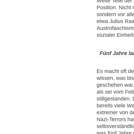
Weite Teile der
Position. Nicht
sondern vor all
etwa Julius Raa
Austrofaschismu
sozialer Einhei
Fünf Jahre la
Es macht oft de
wissen, was bis
geschehen war. 
als sei vom Feb
stillgestanden.
bereits viele W
extremer von d
Nazi-Terrors ha
selbsverständli
was fünf Jahre