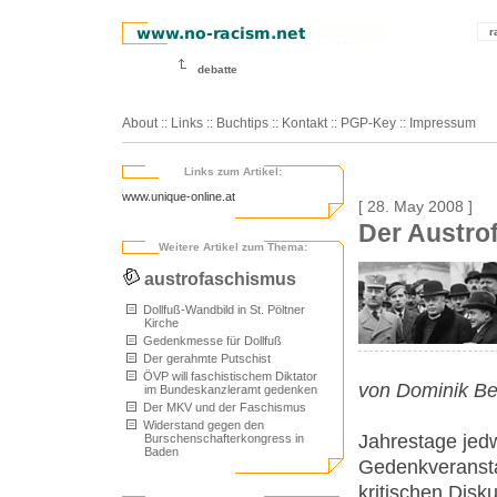
r
debatte
About
::
Links
::
Buchtips
::
Kontakt
::
PGP-Key
::
Impressum
Links zum Artikel:
www.unique-online.at
[ 28. May 2008 ]
Der Austro
Weitere Artikel zum Thema:
austrofaschismus
Dollfuß-Wandbild in St. Pöltner
Kirche
Gedenkmesse für Dollfuß
Der gerahmte Putschist
ÖVP will faschistischem Diktator
von Dominik Be
im Bundeskanzleramt gedenken
Der MKV und der Faschismus
Widerstand gegen den
Jahrestage jedwe
Burschenschafterkongress in
Baden
Gedenkveransta
kritischen Disk