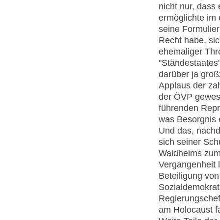
nicht nur, dass
ermöglichte im
seine Formulier
Recht habe, sic
ehemaliger Thr
"Ständestaates"
darüber ja gro
Applaus der zah
der ÖVP gewese
führenden Reprä
was Besorgnis e
Und das, nachd
sich seiner Sch
Waldheims zum 
Vergangenheit l
Beteiligung von
Sozialdemokrat 
Regierungschef,
am Holocaust fa