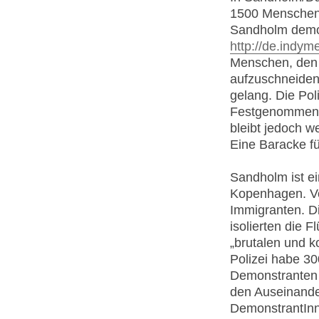
1500 Menschen 
Sandholm demons
http://de.indym
Menschen, den 
aufzuschneiden
gelang. Die Pol
Festgenommene 
bleibt jedoch we
Eine Baracke f
Sandholm ist ei
Kopenhagen. Vo
Immigranten. Di
isolierten die 
„brutalen und k
Polizei habe 3
Demonstranten 
den Auseinande
DemonstrantInne