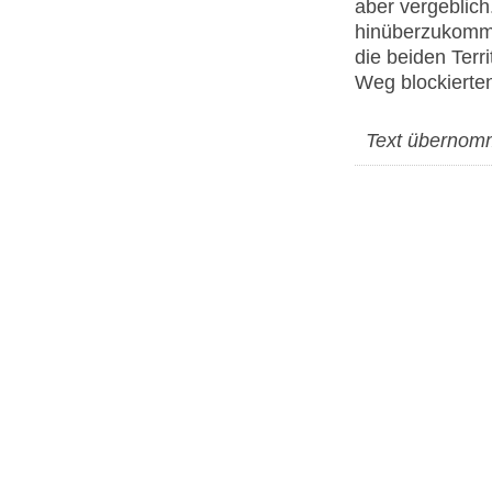
aber vergeblic
hinüberzukomme
die beiden Terr
Weg blockierten
Text überno