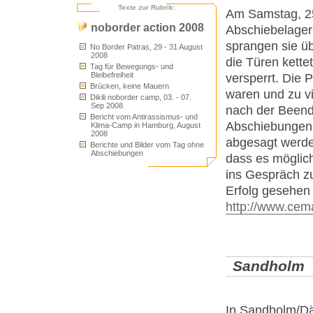
Texte zur Rubrik:
Am Samstag, 25.
noborder action 2008
Abschiebelager
sprangen sie üb
No Border Patras, 29 - 31 August
2008
die Türen kette
Tag für Bewegungs- und
Bleibefreiheit
versperrt. Die 
Brücken, keine Mauern
waren und zu v
Dikili noborder camp, 03. - 07.
Sep 2008
nach der Beend
Bericht vom Antirassismus- und
Abschiebungen,
Klima-Camp in Hamburg, August
2008
abgesagt werde
Berichte und Bilder vom Tag ohne
Abschiebungen
dass es möglic
ins Gespräch z
Erfolg gesehen 
http://www.cem
Sandholm
In Sandholm/Dä