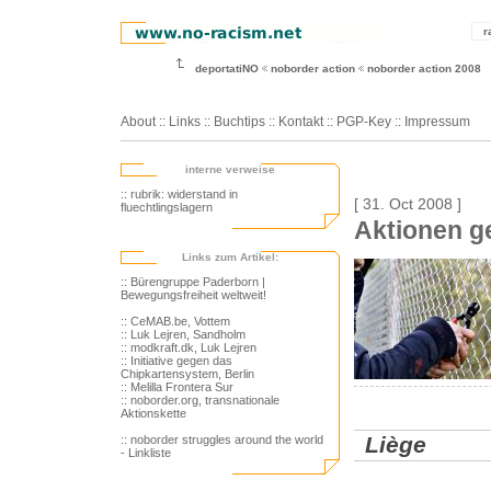
r
deportatiNO
noborder action
noborder action 2008
About
::
Links
::
Buchtips
::
Kontakt
::
PGP-Key
::
Impressum
interne verweise
:: rubrik: widerstand in
[ 31. Oct 2008 ]
fluechtlingslagern
Aktionen g
Links zum Artikel:
:: Bürengruppe Paderborn |
Bewegungsfreiheit weltweit!
:: CeMAB.be, Vottem
:: Luk Lejren, Sandholm
:: modkraft.dk, Luk Lejren
:: Initiative gegen das
Chipkartensystem, Berlin
:: Melilla Frontera Sur
:: noborder.org, transnationale
Aktionskette
Liège
:: noborder struggles around the world
- Linkliste