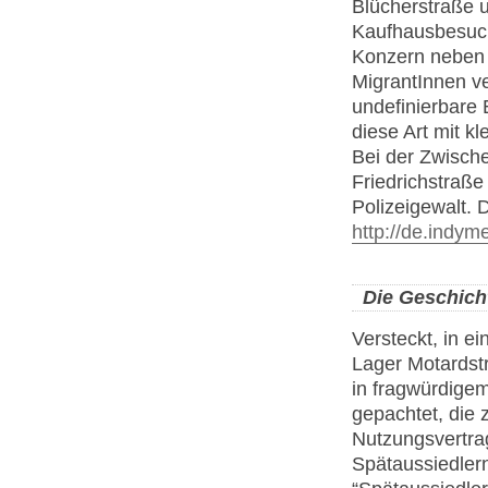
Blücherstraße 
Kaufhausbesuch
Konzern neben 
MigrantInnen ve
undefinierbare 
diese Art mit k
Bei der Zwisc
Friedrichstraß
Polizeigewalt.
http://de.indym
Die Geschich
Versteckt, in e
Lager Motardst
in fragwürdige
gepachtet, die 
Nutzungsvertra
Spätaussiedlern