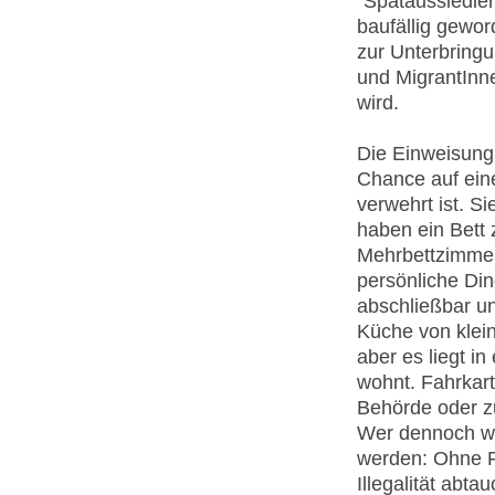
“Spätaussiedler
baufällig gewo
zur Unterbring
und MigrantInn
wird.
Die Einweisung 
Chance auf ei
verwehrt ist. 
haben ein Bett
Mehrbettzimmer
persönliche Ding
abschließbar un
Küche von klein
aber es liegt i
wohnt. Fahrkar
Behörde oder z
Wer dennoch wi
werden: Ohne Fa
Illegalität abta