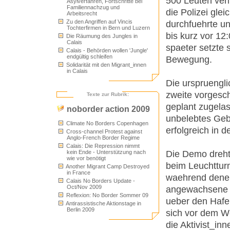
500 Leuten verl
Asylverfahren, Fortschritte bei
Familiennachzug und
die Polizei gl
Arbeitsrecht
Zu den Angriffen auf Vincis
durchfuehrte un
Tochterfirmen in Bern und Luzern
bis kurz vor 12
Die Räumung des Jungles in
Calais
spaeter setzte 
Calais - Behörden wollen 'Jungle'
endgültig schleifen
Bewegung.
Solidarität mit den Migrant_innen
in Calais
Die urspruengl
zweite vorgesch
Texte zur Rubrik:
geplant zugelas
noborder action 2009
unbelebtes Geb
Climate No Borders Copenhagen
erfolgreich in d
Cross-channel Protest against
Anglo-French Border Regime
Calais: Die Repression nimmt
Die Demo dreht
kein Ende - Unterstützung nach
wie vor benötigt
beim Leuchttur
Another Migrant Camp Destroyed
in France
waehrend denen 
Calais No Borders Update -
Oct/Nov 2009
angewachsene D
Reflexion: No Border Sommer 09
ueber den Hafe
Antirassistische Aktionstage in
Berlin 2009
sich vor dem We
die Aktivist_i