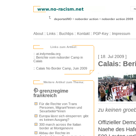
r
deportatiNO
noborder action
noborder action 2009
About
::
Links
::
Buchtips
::
Kontakt
::
PGP-Key
::
Impressum
Links zum Artikel:
:: at.indymedia.org
[ 18. Jul 2009 ]
:: Berichte vom noborder Camp in
Calais
Calais: Be
:: Calais No Border Camp, Juin 2009
Weitere Artikel zum Thema:
grenzregime
frankreich
Für die Rechte von Trans
Personen, Migrant*innen und
zu keinen groe
Sexarbeiter*innen
Europa lässt sich einsperren: gibt
es keinen Ausgang?
Offizieller De
300 march across the Italian
Naehe des Hafe
border at Montgenevre
Abbau der Rechte im