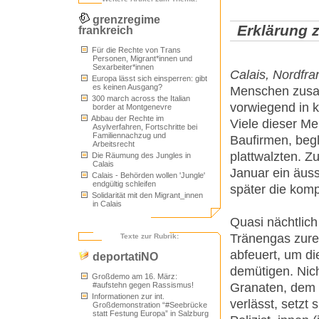
grenzregime
Erklärung 
frankreich
Für die Rechte von Trans
Personen, Migrant*innen und
Sexarbeiter*innen
Calais, Nordfra
Europa lässt sich einsperren: gibt
es keinen Ausgang?
Menschen zusa
300 march across the Italian
vorwiegend in k
border at Montgenevre
Abbau der Rechte im
Viele dieser M
Asylverfahren, Fortschritte bei
Familiennachzug und
Baufirmen, begl
Arbeitsrecht
plattwalzten. Z
Die Räumung des Jungles in
Calais
Januar ein äus
Calais - Behörden wollen 'Jungle'
endgültig schleifen
später die kom
Solidarität mit den Migrant_innen
in Calais
Quasi nächtlic
Tränengas zurec
Texte zur Rubrik:
abfeuert, um d
deportatiNO
demütigen. Nich
Großdemo am 16. März:
#aufstehn gegen Rassismus!
Granaten, dem 
Informationen zur int.
verlässt, setzt
Großdemonstration “#Seebrücke
statt Festung Europa” in Salzburg