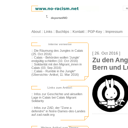
r
deportatiNO
About
::
Links
::
Buchtips
::
Kontakt
::
PGP-Key
::
Impressum
interne verweise
:: Die Räumung des Jungles in Calais
[ 26. Oct 2016 ]
(25. Oct 2016)
:: Calais - Behörden wollen 'Jungle'
Zu den Angr
endgültig schleifen (10. Oct 2016)
:: Solidarität mit den Migrant_innen in
Bern und L
Calais (03. Sep 2016)
:: Calais - Rumble in the Jungle*
(Übersichts- Artikel, 11. Mar 2016)
Links zum Artikel:
:: Infos zur Geschichte und aktuellen
Lage in Calais bei Calais Migrant
Solidarity
:: Infos zur ZAD, der "Zone a
defendre" in Notre-Dames-des-Landes
auf zad.nadir.org
Weitere Artikel zum Thema: