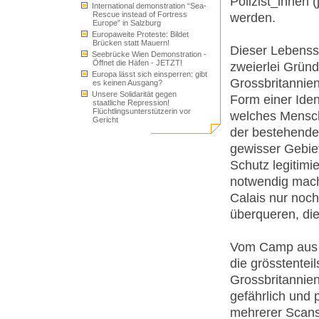
Polizist_innen (
International demonstration “Sea-
Rescue instead of Fortress
werden.
Europe” in Salzburg
Europaweite Proteste: Bildet
Brücken statt Mauern!
Dieser Lebenss
Seebrücke Wien Demonstration -
Öffnet die Häfen - JETZT!
zweierlei Gründ
Europa lässt sich einsperren: gibt
Grossbritannien,
es keinen Ausgang?
Unsere Solidarität gegen
Form einer Iden
staatliche Repression!
Flüchtlingsunterstützerin vor
welches Mensch
Gericht
der bestehende
gewisser Gebie
Schutz legitimi
notwendig mach
Calais nur noch
überqueren, di
Vom Camp aus v
die grösstentei
Grossbritannien
gefährlich und 
mehrerer Scans