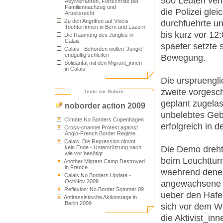
500 Leuten verl
Asylverfahren, Fortschritte bei
Familiennachzug und
die Polizei gl
Arbeitsrecht
Zu den Angriffen auf Vincis
durchfuehrte un
Tochterfirmen in Bern und Luzern
bis kurz vor 12
Die Räumung des Jungles in
Calais
spaeter setzte 
Calais - Behörden wollen 'Jungle'
endgültig schleifen
Bewegung.
Solidarität mit den Migrant_innen
in Calais
Die urspruengl
zweite vorgesch
Texte zur Rubrik:
geplant zugelas
noborder action 2009
unbelebtes Geb
Climate No Borders Copenhagen
erfolgreich in d
Cross-channel Protest against
Anglo-French Border Regime
Calais: Die Repression nimmt
Die Demo dreht
kein Ende - Unterstützung nach
wie vor benötigt
beim Leuchttur
Another Migrant Camp Destroyed
in France
waehrend denen 
Calais No Borders Update -
Oct/Nov 2009
angewachsene D
Reflexion: No Border Sommer 09
ueber den Hafe
Antirassistische Aktionstage in
Berlin 2009
sich vor dem We
die Aktivist_i