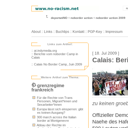
r
deportatiNO
noborder action
noborder action 2009
About
::
Links
::
Buchtips
::
Kontakt
::
PGP-Key
::
Impressum
Links zum Artikel:
:: at.indymedia.org
[ 18. Jul 2009 ]
:: Berichte vom noborder Camp in
Calais
Calais: Be
:: Calais No Border Camp, Juin 2009
Weitere Artikel zum Thema:
grenzregime
frankreich
Für die Rechte von Trans
Personen, Migrant*innen und
zu keinen groe
Sexarbeiter*innen
Europa lässt sich einsperren: gibt
es keinen Ausgang?
Offizieller De
300 march across the Italian
Naehe des Hafe
border at Montgenevre
Abbau der Rechte im