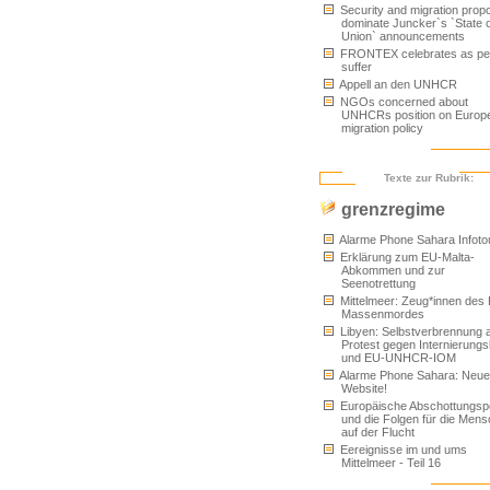
Security and migration prop
dominate Juncker`s `State o
Union` announcements
FRONTEX celebrates as pe
suffer
Appell an den UNHCR
NGOs concerned about
UNHCRs position on Europ
migration policy
Texte zur Rubrik:
grenzregime
Alarme Phone Sahara Infoto
Erklärung zum EU-Malta-
Abkommen und zur
Seenotrettung
Mittelmeer: Zeug*innen des
Massenmordes
Libyen: Selbstverbrennung 
Protest gegen Internierungs
und EU-UNHCR-IOM
Alarme Phone Sahara: Neue
Website!
Europäische Abschottungspol
und die Folgen für die Men
auf der Flucht
Eereignisse im und ums
Mittelmeer - Teil 16