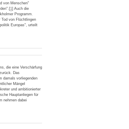
Tod von Menschen"
den".[
1
] Auch die
ockholmer Programm.
r Tod von Flüchtlingen
litik Europas", urteilt
s, die eine Verschärfung
 zurück. Das
m damals vorliegenden
ntlicher Mängel
kreter und ambitionierter
tsche Hauptanliegen für
um nehmen dabei