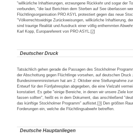
"willkürliche Inhaftierungen, erzwungene Rückkehr und sogar der 
verbunden, "die laut Berichten dem Sterben auf See überlassen wer
Flüchtlingsorganisation PRO ASYL protestiert gegen das neue St
"Völkerrechtswidrige Zurückweisungen, willkürliche Inhaftierung, de
sind traurige Realität und Ausdruck einer völlig enthemmten Abwehrpo
Karl Kopp, Europareferent von PRO ASYL.[
2
]
Deutscher Druck
Tatsächlich gehen gerade die Passagen des Stockholmer Programm
der Abschottung gegen Flüchtlinge vorsehen, auf deutschen Druck
Bundesinnenministerium hat am 2. Oktober eine Stellungnahme zu
Entwurf für den Fünfjahresplan abgegeben, die eine Vielzahl vermei
konstatiert. Es gebe "einige Bereiche, in denen wir unsere Ziele kon
fassen sollten", heißt es in dem Dokument, das anschließend "deu
das künftige Stockholmer Programm" auflistet.[
3
] Den größten Ra
Forderungen ein, welche die Flüchtlingsabwehr betreffen.
Deutsche Hauptanliegen