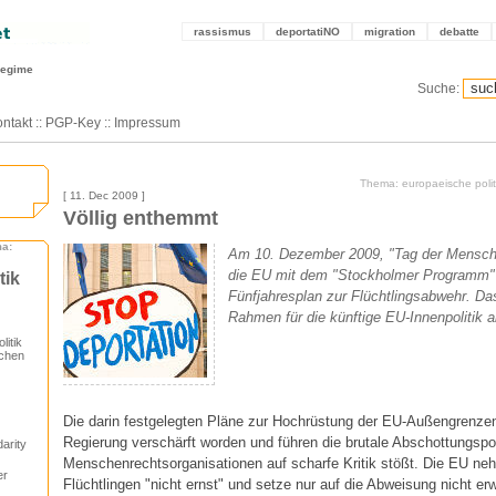
rassismus
deportatiNO
migration
debatte
regime
Suche:
ntakt
::
PGP-Key
::
Impressum
Thema: europaeische politi
[ 11. Dec 2009 ]
Völlig enthemmt
ma:
Am 10. Dezember 2009, "Tag der Mensche
die EU mit dem "Stockholmer Programm"
tik
Fünfjahresplan zur Flüchtlingsabwehr. D
Rahmen für die künftige EU-Innenpolitik a
itik
schen
Die darin festgelegten Pläne zur Hochrüstung der EU-Außengrenze
Regierung verschärft worden und führen die brutale Abschottungspolit
arity
Menschenrechtsorganisationen auf scharfe Kritik stößt. Die EU ne
er
Flüchtlingen "nicht ernst" und setze nur auf die Abweisung nicht e