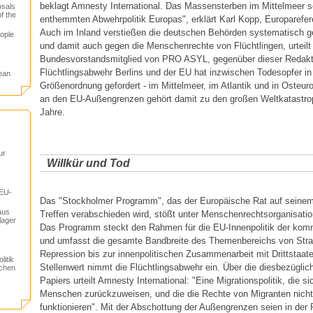
beklagt Amnesty International. Das Massensterben im Mittelmeer se
osals
f the
enthemmten Abwehrpolitik Europas", erklärt Karl Kopp, Europaref
Auch im Inland verstießen die deutschen Behörden systematisch 
ople
und damit auch gegen die Menschenrechte von Flüchtlingen, urteilt
Bundesvorstandsmitglied von PRO ASYL, gegenüber dieser Redakt
Flüchtlingsabwehr Berlins und der EU hat inzwischen Todesopfer in f
ean
Größenordnung gefordert - im Mittelmeer, im Atlantik und in Oste
an den EU-Außengrenzen gehört damit zu den großen Weltkatastrop
Jahre.
ur
Willkür und Tod
 EU-
Das "Stockholmer Programm", das der Europäische Rat auf seine
aus
Treffen verabschieden wird, stößt unter Menschenrechtsorganisation
lager
Das Programm steckt den Rahmen für die EU-Innenpolitik der kom
und umfasst die gesamte Bandbreite des Themenbereichs von Straf
Repression bis zur innenpolitischen Zusammenarbeit mit Drittstaat
itik
Stellenwert nimmt die Flüchtlingsabwehr ein. Über die diesbezügl
schen
Papiers urteilt Amnesty International: "Eine Migrationspolitik, die si
Menschen zurückzuweisen, und die die Rechte von Migranten nicht
funktionieren". Mit der Abschottung der Außengrenzen seien in der