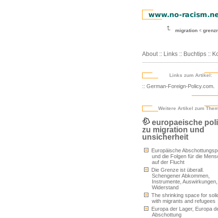
migration
grenz
About
::
Links
::
Buchtips
::
Ko
Links zum Artikel:
:: German-Foreign-Policy.com
.
Weitere Artikel zum The
europaeische poli
zu migration und
unsicherheit
Europäische Abschottungspol
und die Folgen für die Men
auf der Flucht
Die Grenze ist überall.
Schengener Abkommen,
Instrumente, Auswirkungen,
Widerstand
The shrinking space for solid
with migrants and refugees
Europa der Lager, Europa d
Abschottung