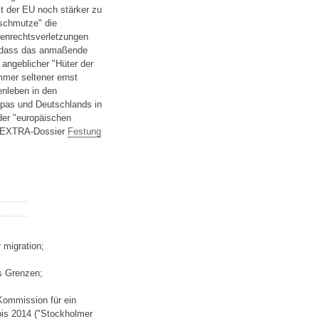
t der EU noch stärker zu
eschmutze" die
enrechtsverletzungen
, dass das anmaßende
 angeblicher "Hüter der
mmer seltener ernst
nleben in den
opas und Deutschlands in
 der "europäischen
 EXTRA-Dossier
Festung
 migration;
s Grenzen;
Kommission für ein
bis 2014 ("Stockholmer