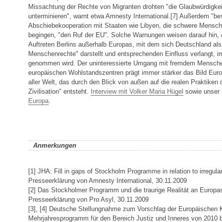
Missachtung der Rechte von Migranten drohten "die Glaubwürdigkei
unterminieren", warnt etwa Amnesty International.[7] Außerdem "b
Abschiebekooperation mit Staaten wie Libyen, die schwere Mensch
begingen, "den Ruf der EU". Solche Warnungen weisen darauf hin
Auftreten Berlins außerhalb Europas, mit dem sich Deutschland als
Menschenrechte" darstellt und entsprechenden Einfluss verlangt, i
genommen wird. Der uninteressierte Umgang mit fremdem Mensche
europäischen Wohlstandszentren prägt immer stärker das Bild Eur
aller Welt, das durch den Blick von außen auf die realen Praktiken
Zivilisation" entsteht.
Interview mit Volker Maria Hügel
sowie unser
Europa
.
Anmerkungen
[1] JHA: Fill in gaps of Stockholm Programme in relation to irregular
Presseerklärung von Amnesty International, 30.11.2009
[2] Das Stockholmer Programm und die traurige Realität an Europa
Presseerklärung von Pro Asyl, 30.11.2009
[3], [4] Deutsche Stellungnahme zum Vorschlag der Europäischen 
Mehrjahresprogramm für den Bereich Justiz und Inneres von 2010 