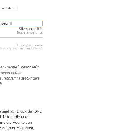
activism
Sitemap
::
Hilfe
letzte änderung:
Rubrik: grenzregime
k zu migration und unsicherheit
n- rechte", beschließt
 einen neuen
as Programm steckt den
b.
n sind auf Druck der BRD
ik fort, die unter
hme die Rechte von
rwünschter Migranten,