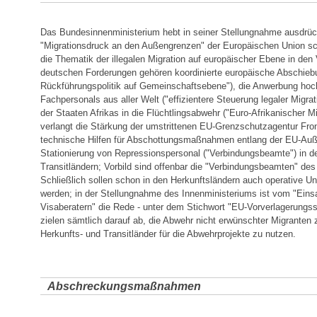
Das Bundesinnenministerium hebt in seiner Stellungnahme ausdrück
"Migrationsdruck an den Außengrenzen" der Europäischen Union sc
die Thematik der illegalen Migration auf europäischer Ebene in den 
deutschen Forderungen gehören koordinierte europäische Abschie
Rückführungspolitik auf Gemeinschaftsebene"), die Anwerbung hochq
Fachpersonals aus aller Welt ("effizientere Steuerung legaler Migra
der Staaten Afrikas in die Flüchtlingsabwehr ("Euro-Afrikanischer Mi
verlangt die Stärkung der umstrittenen EU-Grenzschutzagentur Front
technische Hilfen für Abschottungsmaßnahmen entlang der EU-Auß
Stationierung von Repressionspersonal ("Verbindungsbeamte") in d
Transitländern; Vorbild sind offenbar die "Verbindungsbeamten" de
Schließlich sollen schon in den Herkunftsländern auch operative U
werden; in der Stellungnahme des Innenministeriums ist vom "Ein
Visaberatern" die Rede - unter dem Stichwort "EU-Vorverlagerungss
zielen sämtlich darauf ab, die Abwehr nicht erwünschter Migranten z
Herkunfts- und Transitländer für die Abwehrprojekte zu nutzen.
Abschreckungsmaßnahmen