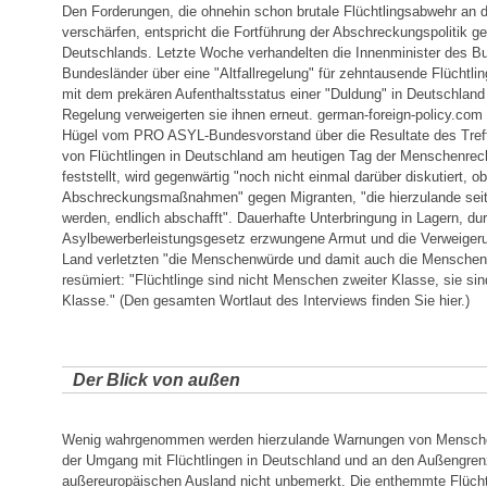
Den Forderungen, die ohnehin schon brutale Flüchtlingsabwehr a
verschärfen, entspricht die Fortführung der Abschreckungspolitik ge
Deutschlands. Letzte Woche verhandelten die Innenminister des B
Bundesländer über eine "Altfallregelung" für zehntausende Flüchtling
mit dem prekären Aufenthaltsstatus einer "Duldung" in Deutschland
Regelung verweigerten sie ihnen erneut. german-foreign-policy.com
Hügel vom PRO ASYL-Bundesvorstand über die Resultate des Treff
von Flüchtlingen in Deutschland am heutigen Tag der Menschenrech
feststellt, wird gegenwärtig "noch nicht einmal darüber diskutiert, o
Abschreckungsmaßnahmen" gegen Migranten, "die hierzulande seit 
werden, endlich abschafft". Dauerhafte Unterbringung in Lagern, d
Asylbewerberleistungsgesetz erzwungene Armut und die Verweiger
Land verletzten "die Menschenwürde und damit auch die Menschenre
resümiert: "Flüchtlinge sind nicht Menschen zweiter Klasse, sie si
Klasse." (Den gesamten Wortlaut des Interviews finden Sie hier.)
Der Blick von außen
Wenig wahrgenommen werden hierzulande Warnungen von Mensche
der Umgang mit Flüchtlingen in Deutschland und an den Außengren
außereuropäischen Ausland nicht unbemerkt. Die enthemmte Flücht