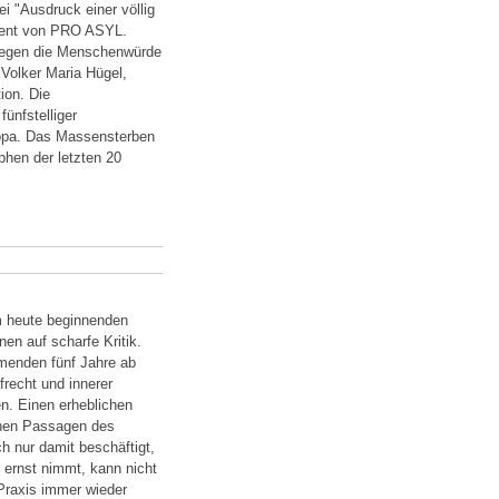
i "Ausdruck einer völlig
erent von PRO ASYL.
gegen die Menschenwürde
 Volker Maria Hügel,
ion. Die
ünfstelliger
uropa. Das Massensterben
hen der letzten 20
m heute beginnenden
en auf scharfe Kritik.
menden fünf Jahre ab
recht und innerer
en. Einen erheblichen
ichen Passagen des
ch nur damit beschäftigt,
 ernst nimmt, kann nicht
 Praxis immer wieder