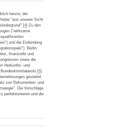
lich hervor, der
hiebe "aus unserer Sicht
Vordergrund".[
4
] Zu den
bungen ("wirksame
ualifizierten
tion") und die Einbindung
grationspakt"). Berlin
ex, finanzielle und
engrenzen sowie die
en Herkunfts- und
s Bundeskriminalamts.[
5
]
nternehmungen gestartet
satz von Dokumenten- und
trategie". Die Vorschläge
u perfektionieren und die