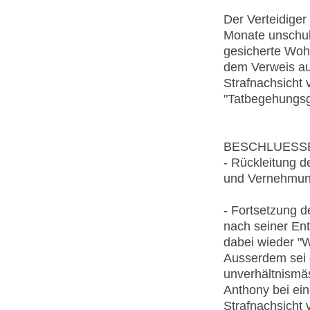
Der Verteidiger
Monate unschuld
gesicherte Wohn
dem Verweis auf
Strafnachsicht
"Tatbegehungsg
BESCHLUESS
- Rückleitung d
und Vernehmun
- Fortsetzung 
nach seiner En
dabei wieder "W
Ausserdem sei d
unverhältnismä
Anthony bei ein
Strafnachsicht