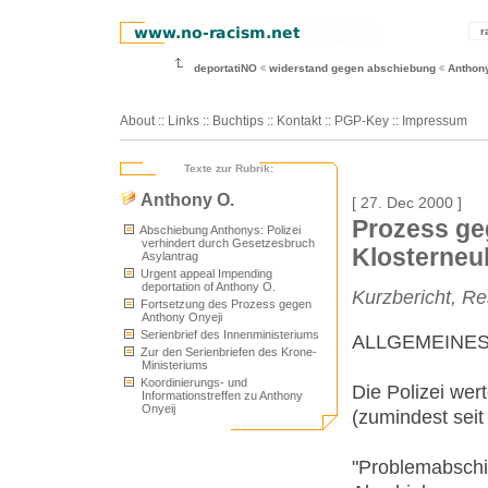
r
deportatiNO
widerstand gegen abschiebung
Anthon
About
::
Links
::
Buchtips
::
Kontakt
::
PGP-Key
::
Impressum
Texte zur Rubrik:
Anthony O.
[ 27. Dec 2000 ]
Prozess ge
Abschiebung Anthonys: Polizei
verhindert durch Gesetzesbruch
Klosterneu
Asylantrag
Urgent appeal Impending
deportation of Anthony O.
Kurzbericht, Re
Fortsetzung des Prozess gegen
Anthony Onyeji
Serienbrief des Innenministeriums
ALLGEMEINES
Zur den Serienbriefen des Krone-
Ministeriums
Koordinierungs- und
Die Polizei we
Informationstreffen zu Anthony
Onyeij
(zumindest seit
"Problemabschi